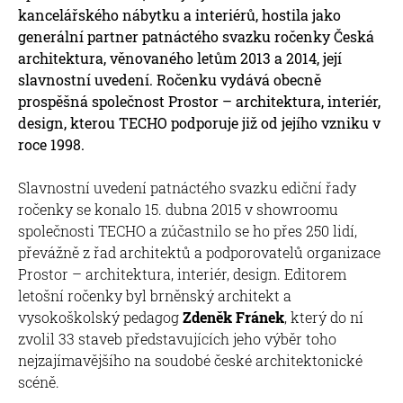
kancelářského nábytku a interiérů, hostila jako
generální partner patnáctého svazku ročenky Česká
architektura, věnovaného letům 2013 a 2014, její
slavnostní uvedení. Ročenku vydává obecně
prospěšná společnost Prostor – architektura, interiér,
design, kterou TECHO podporuje již od jejího vzniku v
roce 1998.
Slavnostní uvedení patnáctého svazku ediční řady
ročenky se konalo 15. dubna 2015 v showroomu
společnosti TECHO a zúčastnilo se ho přes 250 lidí,
převážně z řad architektů a podporovatelů organizace
Prostor – architektura, interiér, design. Editorem
letošní ročenky byl brněnský architekt a
vysokoškolský pedagog
Zdeněk Fránek
, který do ní
zvolil 33 staveb představujících jeho výběr toho
nejzajímavějšího na soudobé české architektonické
scéně.