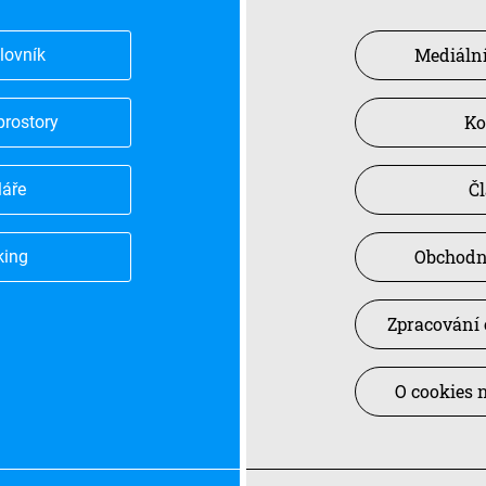
Mediální
slovník
Ko
prostory
Č
láře
Obchodn
king
Zpracování 
O cookies 