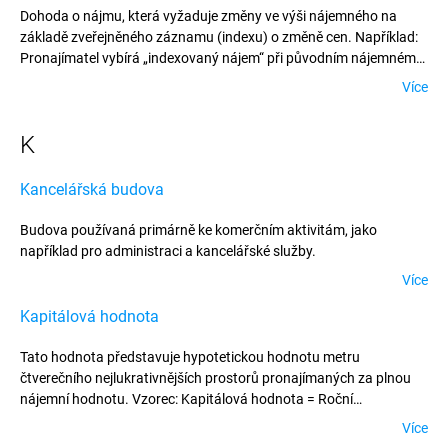
Dohoda o nájmu, která vyžaduje změny ve výši nájemného na
základě zveřejněného záznamu (indexu) o změně cen. Například:
Pronajímatel vybírá „indexovaný nájem“ při původním nájemném
ve výši 1.000 eur za rok, které je ročně upravováno podle
Více
harmonizovaného indexu spotřebitelských cen (HCPI). Má-li HCPI
v době pronájmu hodnotu 100 a naroste ve druhém roce o 7,
K
nájemné za druhý rok bude 1.000×1,07 = 1.070 eur ročně.
Kancelářská budova
Budova používaná primárně ke komerčním aktivitám, jako
například pro administraci a kancelářské služby.
Více
Kapitálová hodnota
Tato hodnota představuje hypotetickou hodnotu metru
čtverečního nejlukrativnějších prostorů pronajímaných za plnou
nájemní hodnotu. Vzorec: Kapitálová hodnota = Roční
nejlukrativnější nájemné/Výnos (Yield) Kapitálová hodnota není
Více
založena na žádných uskutečněných transakcích.