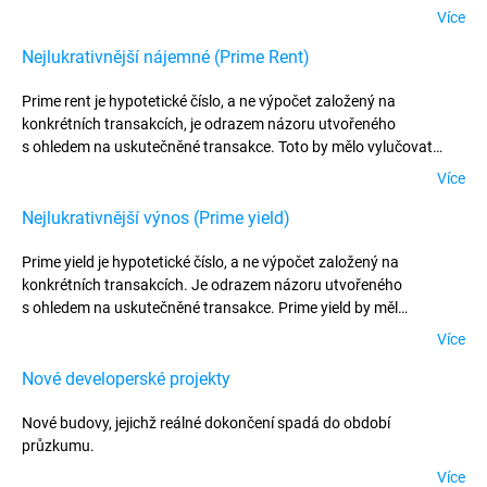
Více
Nejlukrativnější nájemné (Prime Rent)
Prime rent je hypotetické číslo, a ne výpočet založený na
konkrétních transakcích, je odrazem názoru utvořeného
s ohledem na uskutečněné transakce. Toto by mělo vylučovat
jakékoli výjimečné okolnosti nebo jednorázové dohody. Prime rent
Více
by mělo představovat typické základní nájemné na
otevřeném trhu.
Nejlukrativnější výnos (Prime yield)
Prime yield je hypotetické číslo, a ne výpočet založený na
konkrétních transakcích. Je odrazem názoru utvořeného
s ohledem na uskutečněné transakce. Prime yield by měl
představovat výnos, který by investor musel zaplatit v tomto
Více
okamžiku za kancelářskou budovu třídy A v prvotřídní lokalitě,
která je kompletně pronajata za její aktuální nájemní hodnotu.
Nové developerské projekty
Nové budovy, jejichž reálné dokončení spadá do období
průzkumu.
Více