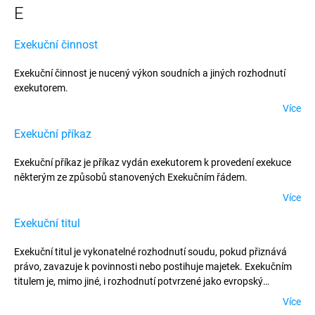
E
Exekuční činnost
Exekuční činnost je nucený výkon soudních a jiných rozhodnutí
exekutorem.
Více
Exekuční příkaz
Exekuční příkaz je příkaz vydán exekutorem k provedení exekuce
některým ze způsobů stanovených Exekučním řádem.
Více
Exekuční titul
Exekuční titul je vykonatelné rozhodnutí soudu, pokud přiznává
právo, zavazuje k povinnosti nebo postihuje majetek. Exekučním
titulem je, mimo jiné, i rozhodnutí potvrzené jako evropský
exekuční titul, vykonatelné rozhodnutí rozhodčího soudu,
Více
notářský zápis obsahující právní závazek a vyznačení oprávněné