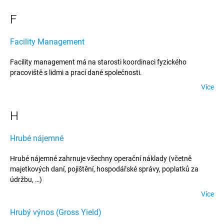
a povinné osoby, právního důvodu, předmětu a času plnění, pokud
F
povinná osoba v notářském zápise s vykonatelností souhlasila,
osvědčení o dědictví nebo rozhodnutí příslušných orgánů
Evropské unie.
Facility Management
Facility management má na starosti koordinaci fyzického
pracoviště s lidmi a prací dané společnosti.
Více
H
Hrubé nájemné
Hrubé nájemné zahrnuje všechny operační náklady (včetně
majetkových daní, pojištění, hospodářské správy, poplatků za
údržbu, …)
Více
Hrubý výnos (Gross Yield)