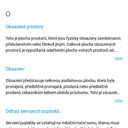
O
Obsazené prostory
Toto je plocha prostorů, které jsou fyzicky obsazeny zaměstnanci,
příslušenstvím nebo čímkoli jiným. Celková plocha obsazených
prostorů je vypočítaná odečtením plochy volných prostorů od
plochy celkových existujících prostorů v dané době.
Více
Obsazení
Obsazení představuje celkovou podlahovou plochu, která byla
pronajatá, předběžně pronajatá, prodaná nebo předběžně
prodaná zákazníkům během období průzkumu. Toto je závazek
přebírat prostory, ne samotné fyzické obsazení prostorů.
Více
Zahrnuje: * Všechny dohody (včetně předběžných pronájmů)
musejí být zaznamenány v období, ve kterém byly podepsány.
Odhad servisních poplatků
Nezahrnuje: * Obnovy smluv * Prodeje a zpětné pronájmy, neboť
v takovém případě nedošlo ke změně obsazení.
Servisní poplatky se vztahují na měsíční/roční sumu, kterou musí