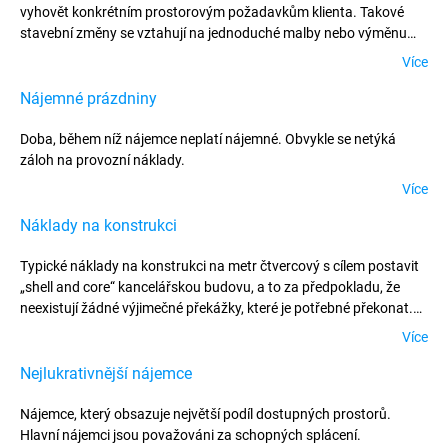
vyhovět konkrétním prostorovým požadavkům klienta. Takové
stavební změny se vztahují na jednoduché malby nebo výměnu
koberců, ale i na kompletní proměnu interiéru a designu celkového
Více
prostoru prostřednictvím nově postavených stěn, příček a
elektrických systémů.
Nájemné prázdniny
Doba, během níž nájemce neplatí nájemné. Obvykle se netýká
záloh na provozní náklady.
Více
Náklady na konstrukci
Typické náklady na konstrukci na metr čtvercový s cílem postavit
„shell and core“ kancelářskou budovu, a to za předpokladu, že
neexistují žádné výjimečné překážky, které je potřebné překonat.
Náklady na konstrukci nezahrnují náklady na demolici nebo čištění
Více
areálu.
Nejlukrativnější nájemce
Nájemce, který obsazuje největší podíl dostupných prostorů.
Hlavní nájemci jsou považováni za schopných splácení.