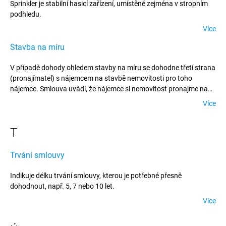
Sprinkler je stabilní hasicí zařízení, umístěné zejména v stropním
podhledu.
Více
Stavba na míru
V případě dohody ohledem stavby na míru se dohodne třetí strana
(pronajímatel) s nájemcem na stavbě nemovitosti pro toho
nájemce. Smlouva uvádí, že nájemce si nemovitost pronajme na
jisté časové období a nájemné zaplatí pronajímateli.
Více
T
Trvání smlouvy
Indikuje délku trvání smlouvy, kterou je potřebné přesně
dohodnout, např. 5, 7 nebo 10 let.
Více