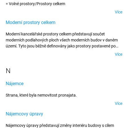
= Volné prostory/Pros­tory celkem
Více
Moderní prostory celkem
Moderní kancelářské prostory celkem představují součet
moderních podlahových ploch všech moderních budov v daném
území. Tyto jsou běžně definovány jako prostory postavené po
určitém datu. Definice prostorů častokrát obsahuje i další kritéria,
Více
jako například minimální velikost budovy (například všechny
budovy s plochou větší než 1000 m2).
N
Nájemce
Strana, které byla nemovitost pronajata.
Více
Nájemcovy úpravy
Nájemcovy úpravy představují změny interiéru budovy s cílem