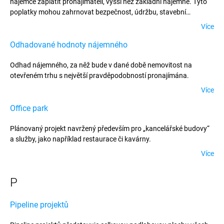
nájemce zaplatit pronajímateli, vyšší než základní nájemné. Tyto
poplatky mohou zahrnovat bezpečnost, údržbu, stavební
pojištění, čištění společných prostorů, úpravy krajiny apod. Odhad
Více
by měl odrážet tržní ceny. Položky jako náklady na
topení/elektrickou energii, které obvykle platí nájemce přímo,
Odhadované hodnoty nájemného
nejsou zahrnuty v odhadu servisních poplatků.
Odhad nájemného, za něž bude v dané době nemovitost na
otevřeném trhu s největší pravděpodobností pronajímána.
Více
Office park
Plánovaný projekt navržený především pro „kancelářské budovy“
a služby, jako například restaurace či kavárny.
Více
P
Pipeline projektů