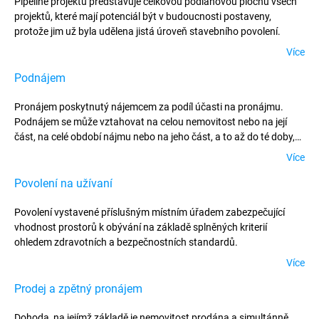
Pipeline projektů představuje celkovou podlahovou plochu všech
projektů, které mají potenciál být v budoucnosti postaveny,
protože jim už byla udělena jistá úroveň stavebního povolení.
Více
Podnájem
Pronájem poskytnutý nájemcem za podíl účasti na pronájmu.
Podnájem se může vztahovat na celou nemovitost nebo na její
část, na celé období nájmu nebo na jeho část, a to až do té doby,
dokud pronajímatel projevuje zájem o nemovitost. Pronájmy
Více
obvykle obsahují klauzuli, která nepovoluje podnájem bez
předešlého souhlasu pronajímatele.
Povolení na užívaní
Povolení vystavené příslušným místním úřadem zabezpečující
vhodnost prostorů k obývání na základě splněných kriterií
ohledem zdravotních a bezpečnostních standardů.
Více
Prodej a zpětný pronájem
Dohoda, na jejímž základě je nemovitost prodána a simultánně