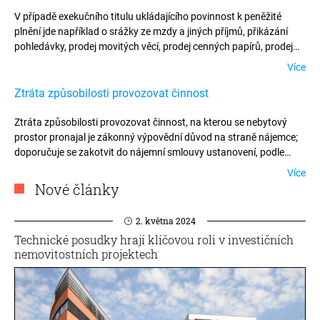
V případě exekučního titulu ukládajícího povinnost k peněžité
plnění jde například o srážky ze mzdy a jiných příjmů, přikázání
pohledávky, prodej movitých věcí, prodej cenných papírů, prodej
nemovitosti nebo prodej podniku a v případě exekučního titulu
Více
ukládajícího povinnost na nepeněžité plnění se jedná o vyklízení,
odebrání nebo zničení věci na náklady povinného, rozdělení
Ztráta způsobilosti provozovat činnost
společné věci a poskytování prací a výkonů.
Ztráta způsobilosti provozovat činnost, na kterou se nebytový
prostor pronajal je zákonný výpovědní důvod na straně nájemce;
doporučuje se zakotvit do nájemní smlouvy ustanovení, podle
něhož nájemce nesmí během účinnosti nájemní smlouvy
Více
uskutečnit žádné kroky směřující ke ztrátě takového osvědčení, že
Nové články
z problematické dikce zákona nevyplývá žádná odpovědnost
nájemce, pokud ztráta způsobilosti byla způsobena jeho
2. května 2024
zaviněním (v důsledku jeho činnosti nebo nečinnosti).
Technické posudky hrají klíčovou roli v investičních
nemovitostních projektech