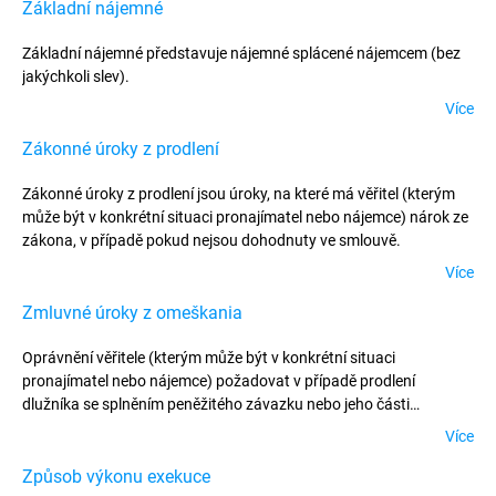
Základní nájemné
Základní nájemné představuje nájemné splácené nájemcem (bez
jakýchkoli slev).
Více
Zákonné úroky z prodlení
Zákonné úroky z prodlení jsou úroky, na které má věřitel (kterým
může být v konkrétní situaci pronajímatel nebo nájemce) nárok ze
zákona, v případě pokud nejsou dohodnuty ve smlouvě.
Více
Zmluvné úroky z omeškania
Oprávnění věřitele (kterým může být v konkrétní situaci
pronajímatel nebo nájemce) požadovat v případě prodlení
dlužníka se splněním peněžitého závazku nebo jeho části
z nezaplacené částky úroky z prodlení ve výši dohodnuté ve
Více
smlouvě, a to bez zvláštního upozornění.
Způsob výkonu exekuce