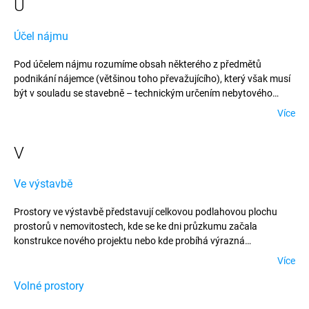
Ú
Účel nájmu
Pod účelem nájmu rozumíme obsah některého z předmětů
podnikání nájemce (většinou toho převažujícího), který však musí
být v souladu se stavebně – technickým určením nebytového
prostoru vyplývajícího z příslušného kolaudačního rozhodnutí
Více
(případně stavebního povolení).
V
Ve výstavbě
Prostory ve výstavbě představují celkovou podlahovou plochu
prostorů v nemovitostech, kde se ke dni průzkumu začala
konstrukce nového projektu nebo kde probíhá výrazná
rekonstrukce.
Více
Volné prostory