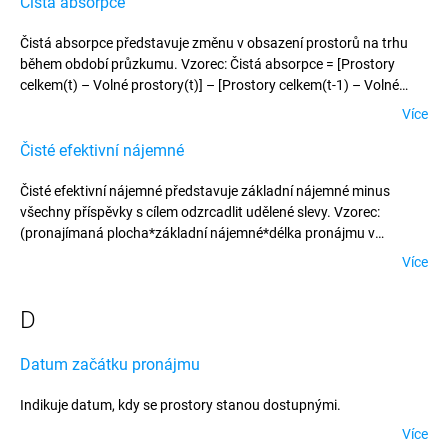
Čistá absorpce
Čistá absorpce představuje změnu v obsazení prostorů na trhu
během období průzkumu. Vzorec: Čistá absorpce = [Prostory
celkem(t) – Volné prostory(t)] – [Prostory celkem(t-1) – Volné
prostory (t-1)]
Více
Čisté efektivní nájemné
Čisté efektivní nájemné představuje základní nájemné minus
všechny příspěvky s cílem odzrcadlit udělené slevy. Vzorec:
(pronajímaná plocha*základní nájemné*délka pronájmu v
měsících bez nájemních prázdnin – příspěvek na vybavení – další
Více
příspěvky)/pro­najímaná plocha/délka pronájmu v měsících
D
Datum začátku pronájmu
Indikuje datum, kdy se prostory stanou dostupnými.
Více