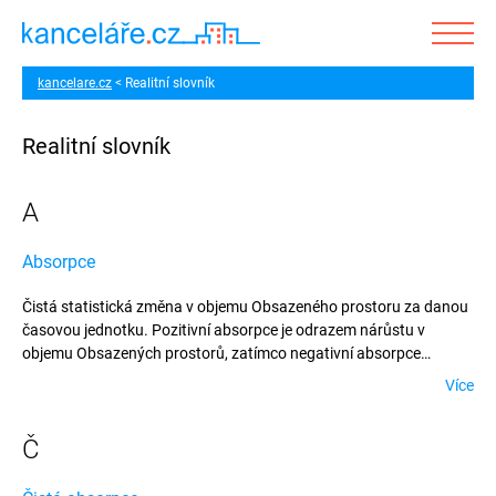
kancelare.cz
Realitní slovník
Realitní slovník
A
Absorpce
Čistá statistická změna v objemu Obsazeného prostoru za danou
časovou jednotku. Pozitivní absorpce je odrazem nárůstu v
objemu Obsazených prostorů, zatímco negativní absorpce
představuje pokles v tomto objemu.
Více
Č