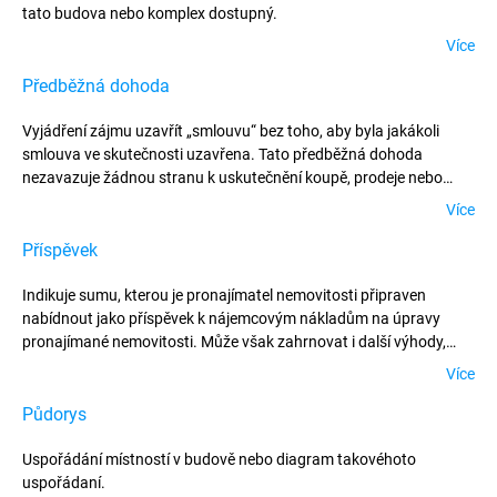
tato budova nebo komplex dostupný.
Více
Předběžná dohoda
Vyjádření zájmu uzavřít „smlouvu“ bez toho, aby byla jakákoli
smlouva ve skutečnosti uzavřena. Tato předběžná dohoda
nezavazuje žádnou stranu k uskutečnění koupě, prodeje nebo
pronájmu.
Více
Příspěvek
Indikuje sumu, kterou je pronajímatel nemovitosti připraven
nabídnout jako příspěvek k nájemcovým nákladům na úpravy
pronajímané nemovitosti. Může však zahrnovat i další výhody,
jako například nájemní prázdniny.
Více
Půdorys
Uspořádání místností v budově nebo diagram takovéhoto
uspořádaní.