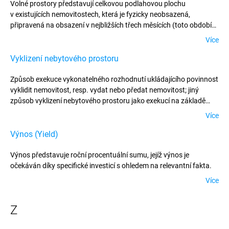
Volné prostory představují celkovou podlahovou plochu
v existujících nemovitostech, která je fyzicky neobsazená,
připravená na obsazení v nejbližších třech měsících (toto období
zahrnuje čas na vybavení budovy). Volné prostory zahrnují
Více
i prostory v podnájmu.
Vyklizení nebytového prostoru
Způsob exekuce vykonatelného rozhodnutí ukládajícího povinnost
vyklidit nemovitost, resp. vydat nebo předat nemovitost; jiný
způsob vyklizení nebytového prostoru jako exekucí na základě
exekučního titulu, není právem dovolen.
Více
Výnos (Yield)
Výnos představuje roční procentuální sumu, jejíž výnos je
očekáván díky specifické investicí s ohledem na relevantní fakta.
Více
Z