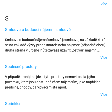
Více
S
Smlouva o budoucí nájemní smlouvě
Smlouva o budoucí nájemní smlouvě je smlouva, na základě které
se na základě výzvy pronajímatele nebo nájemce (případně obou)
druhá strana v určené lhůtě zaváže uzavřít „ostrou“ nájemní
smlouvu, jejíž vzor je většinou přílohou smlouvy o budoucí
Více
smlouvě; oprávnění vyzvat druhou stranu k uzavření nájemní
smlouvy se často váže na splnění určených podmínek, které
Společné prostory
mohou být i stavebně-technického charakteru.
V případě pronájmu jde o tyto prostory nemovitosti a jejího
pozemku, které jsou dostupné všem nájemcům, jako například
předsíně, chodby, parkovací místa apod.
Více
Sprinkler