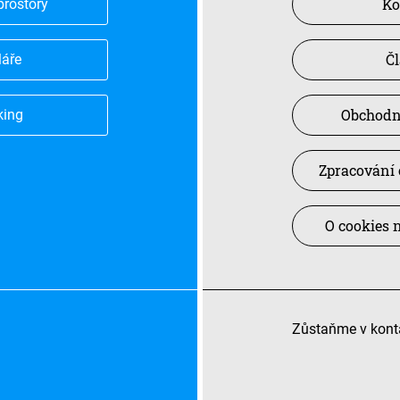
Ko
prostory
Č
láře
Obchodn
king
Zpracování 
O cookies 
Zůstaňme v kont