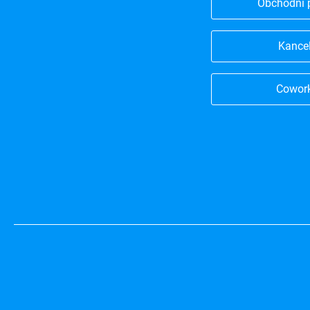
Obchodní 
Kance
Cowor