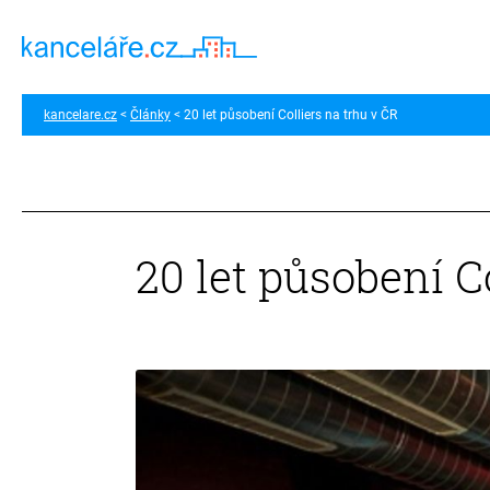
kancelare.cz
Články
20 let působení Colliers na trhu v ČR
20 let působení C