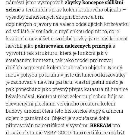
náměstí jsme vystopovali
zbytky koncepce sídlištní
zeleně
a terénních úprav kolem kruhového objezdu –
výsadby zahuštěných skupin borovic a bříz
doplněných o javory na valech oddělujících křižovatku
od sídliště. V souladu s myšlenkou doplnit to, co je
kvalitní a nevnášet novodobé prvky, jsme náš koncept
navrhli jako
pokračování nalezených principů
a
vytvořili tak strukturu, která je funkční jak v
současném kontextu, tak jako model pro rozvoj
dalších segmentů kolem kruhového objezdu. Nosný
motiv pohybu po kruhu v jisté distanci od křižovatky
je zachován v návrhu parteru, vlastní pietní místo je
pak ponecháno jako přesný přepis katastrální hranice
bývalé návsi. Kontrast mezi zelenou plochou háje se
zpevněnými plochami veřejného prostoru kolem
budovy umožní čtení této historické stopy a umocní
dojem z památníku. Objekt je v současné době
připravován na certifikaci v systému
BREEAM
pro
dosažení stupně VERY GOOD. Tato certifikace má být