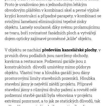
Proto je uvažováno jen s jednoduchým lehkým
obvodovým pláštěm v kombinaci skel a pevné výplně
kryjící konstrukci a případné parapety, v kombinaci se
svislými lamelami eliminujícími tepelné zisky
objektu. Lamely současně, díky svému prolamujícímu
se tvaru, boří rovinatost fasádních ploch a vytvářejí
dojem opticky zajímavé proměnné „kůže“ objektu.
V objektu se nachází
především kancelářské plochy
, v
prvních dvou podlažích jsou navrženy obchody,
kavárna a restaurace. Podzemní garáže jsou z
konstrukčních důvodů umístěny mimo půdorys
objektu. Vlastní tvar a hloubka garáží jsou dány
prostorovými limity stavebních pozemků. Hloubka
stavební jámy je největší zátěží projektu. Přípravě
stavební jámy s různými druhy pažení a rovněž celé
podzemní stavbě garáží byla věnována v projektu
extrémní pozornost, a to jak ze statických důvodů, tak