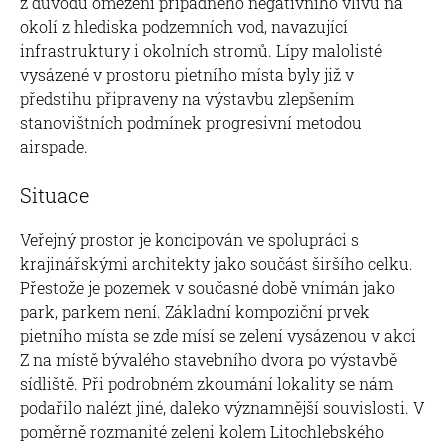
z důvodů omezení případného negativního vlivu na
okolí z hlediska podzemních vod, navazující
infrastruktury i okolních stromů. Lípy malolisté
vysázené v prostoru pietního místa byly již v
předstihu připraveny na výstavbu zlepšením
stanovištních podmínek progresivní metodou
airspade.
Situace
Veřejný prostor je koncipován ve spolupráci s
krajinářskými architekty jako součást širšího celku.
Přestože je pozemek v současné době vnímán jako
park, parkem není. Základní kompoziční prvek
pietního místa se zde mísí se zelení vysázenou v akci
Z na místě bývalého stavebního dvora po výstavbě
sídliště. Při podrobném zkoumání lokality se nám
podařilo nalézt jiné, daleko významnější souvislosti. V
poměrně rozmanité zeleni kolem Litochlebského