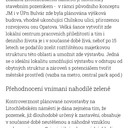
stavebním pozemkem - v rámci původního konceptu
JM i v ÚPn Bulvár zde byla plánována výšková
budova, vhodně ukončující Chilskou ulici, přirozenou
rozvojovou osu Opatova. Velká šance vytvořit zde
lokální centrum pracovních příležitostí a tím i
denního života je i v současné době živá, neboť po 15
letech se podařilo zcelit roztříštěnou majetkovou
strukturu této oblasti a umožnit zde výstavbu. Jedná
se o ideální lokalitu umožňující výstavbu v odstupu od
obytných struktur a zároveň s potenciálem tvořit
městské prostředí (vazba na metro, central park apod.)
Přehodnocení vnímaní nahodilé zeleně
Kontroverznost plánované novostavby na
Litochlebském náměstí je dána zejména tím, že
pozemek, již dlouhodobě určený k zastavění, obsahuje
v současné době neutěšenou a náhodně vzniklou