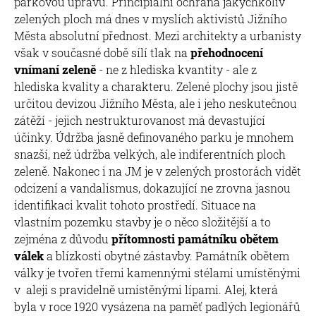
parkovou úpravu. Principiální ochrana jakýchkoliv
zelených ploch má dnes v myslích aktivistů Jižního
Města absolutní přednost. Mezi architekty a urbanisty
však v současné době sílí tlak na
přehodnocení
vnímaní zeleně
- ne z hlediska kvantity - ale z
hlediska kvality a charakteru. Zelené plochy jsou jistě
určitou devizou Jižního Města, ale i jeho neskutečnou
zátěží - jejich nestrukturovanost má devastující
účinky. Údržba jasně definovaného parku je mnohem
snazší, než údržba velkých, ale indiferentních ploch
zeleně. Nakonec i na JM je v zelených prostorách vidět
odcizení a vandalismus, dokazující ne zrovna jasnou
identifikaci kvalit tohoto prostředí. Situace na
vlastním pozemku stavby je o něco složitější a to
zejména z důvodu
přítomnosti památníku obětem
válek
a blízkosti obytné zástavby. Památník obětem
války je tvořen třemi kamennými stélami umístěnými
v aleji s pravidelně umístěnými lípami. Alej, která
byla v roce 1920 vysázena na paměť padlých legionářů