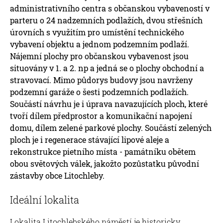
administrativního centra s občanskou vybaveností v
parteru o 24 nadzemních podlažích, dvou střešních
úrovních s využitím pro umístění technického
vybavení objektu a jednom podzemním podlaží.
Nájemní plochy pro občanskou vybavenost jsou
situovány v 1. a 2. np a jedná se o plochy obchodní a
stravovací. Mimo půdorys budovy jsou navrženy
podzemní garáže o šesti podzemních podlažích.
Součástí návrhu je i úprava navazujících ploch, které
tvoří dílem předprostor a komunikační napojení
domu, dílem zelené parkové plochy. Součástí zelených
ploch je i regenerace stávající lipové aleje a
rekonstrukce pietního místa - památníku obětem
obou světových válek, jakožto pozůstatku původní
zástavby obce Litochleby.
Ideální lokalita
Lokalita Litochlebského náměstí je historicky