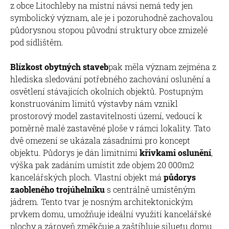
z obce Litochleby na místní návsi nemá tedy jen
symbolický význam, ale je i pozoruhodně zachovalou
půdorysnou stopou původní struktury obce zmizelé
pod sídlištěm.
Blízkost obytných staveb
pak měla význam zejména z
hlediska sledování potřebného zachování oslunění a
osvětlení stávajících okolních objektů. Postupným
konstruováním limitů výstavby nám vznikl
prostorový model zastavitelnosti území, vedoucí k
poměrně malé zastavěné ploše v rámci lokality. Tato
dvě omezení se ukázala zásadními pro koncept
objektu. Půdorys je dán limitními
křivkami oslunění
,
výška pak zadáním umístit zde objem 20 000m2
kancelářských ploch. Vlastní objekt má
půdorys
zaobleného trojúhelníku
s centrálně umístěným
jádrem. Tento tvar je nosným architektonickým
prvkem domu, umožňuje ideální využití kancelářské
plochy a zároveň změkčuje a zaštíhluje siluetu domu.