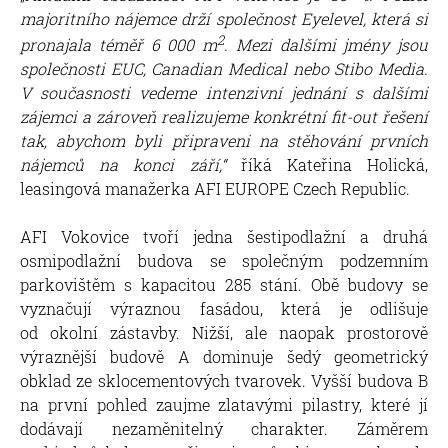
majoritního nájemce drží společnost Eyelevel, která
si
2
pronajala téměř 6 000 m
. Mezi dalšími jmény jsou
společnosti EUC, Canadian Medical nebo Stibo Media.
V současnosti vedeme intenzivní jednání s dalšími
zájemci a zároveň realizujeme konkrétní fit-out řešení
tak, abychom byli připraveni na stěhování prvních
nájemců na konci září,“
říká Kateřina Holická,
leasingová manažerka AFI EUROPE Czech Republic.
AFI Vokovice tvoří jedna šestipodlažní a druhá
osmipodlažní budova se společným podzemním
parkovištěm s kapacitou 285 stání. Obě budovy se
vyznačují výraznou fasádou, která je odlišuje
od okolní zástavby. Nižší, ale naopak prostorově
výraznější budově A dominuje šedý geometrický
obklad ze sklocementových tvarovek. Vyšší budova B
na první pohled zaujme zlatavými pilastry, které jí
dodávají nezaměnitelný charakter. Záměrem