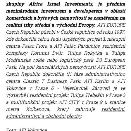
skupiny Africa Israel Investments, je předním
mezinárodním investorem a developerem v oblasti
komerčních a bytových nemovitostí se zaměřením na
realitní trhy střední a východní Evropy.
AFI EUROPE
Czech Republic působí v České republice od roku 1997,
kde dokončila celou řadu úspěšných projektů: nákupní
centra Palác Flora a
AFI Palác Pardubice, rezidenční
komplexy Korunní Dvůr, Tulipa Rokytka a Tulipa
Modřanská rokle nebo logistický park D8 European
Park.
Na poli kancelářských nemovitostí
AFI EUROPE
Czech Republic dokončila tři fáze administrativního
centra Classic 7 Business Park, AFI Karlín a AFI
Vokovice v Praze 6 - Veleslavíně. Zároveň je ve
výstavbě i rezidenční projekt Tulipa Třebešín v Praze 3
a multifunkční projekt AFI CITY v Praze 9 u stanice
metra Kolbenova, který zahrnuje
rezidenční,
administrativní a
obchodní plochy
.
Foto: AFI Vokovice​