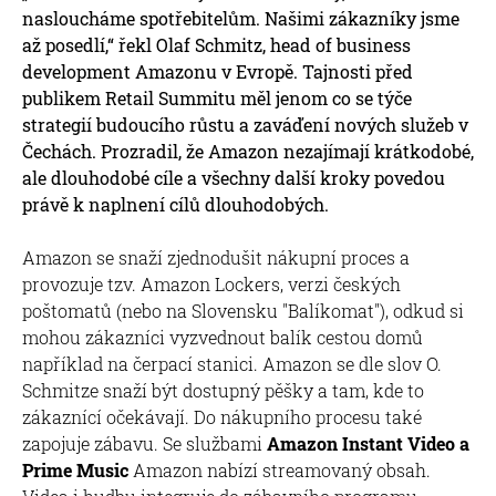
nasloucháme spotřebitelům. Našimi zákazníky jsme
až posedlí,“ řekl Olaf Schmitz, head of business
development Amazonu v Evropě. Tajnosti před
publikem Retail Summitu měl jenom co se týče
strategií budoucího růstu a zaváďení nových služeb v
Čechách. Prozradil, že Amazon nezajímají krátkodobé,
ale dlouhodobé cíle a všechny další kroky povedou
právě k naplnení cílů dlouhodobých.
Amazon se snaží zjednodušit nákupní proces a
provozuje tzv. Amazon Lockers, verzi českých
poštomatů (nebo na Slovensku "Balíkomat"), odkud si
mohou zákazníci vyzvednout balík cestou domů
například na čerpací stanici. Amazon se dle slov O.
Schmitze snaží být dostupný pěšky a tam, kde to
zákaznící očekávají. Do nákupního procesu také
zapojuje zábavu. Se službami
Amazon Instant Video a
Prime Music
Amazon nabízí streamovaný obsah.