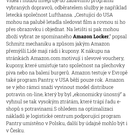
Videa i hudbu integruje do zábavního programu
vybraných dopravců, odběratelem služby je například
letecká společnost Lufthansa. „Cestující do USA
mohou na palubě letadla sledovat film a rovnou si ho
přes obrazovku i objednat. Na letišti si pak mohou
zboží vybrat ze spomínaného
Amazon Locker
,“ popsal
Schmitz mechaniku a způsom jakým Amazon
přemýšlí.Lidé mají rádi i kupony. K nákupu na
stránkách Amazon.com motivují i slevové vouchery,
kupony, které umísťuje tato společnost na plechovky
piva nebo na balení burgerů. Amazon testuje v Evropě
také program Pantry, v USA běží pouze rok. Amazon
se v jeho rámci snaží vyvinout model distribuce
potravin on-line, který by byl „ekonomicky únosný“ a
vyhnul se tak vysokým ztrátám, které trápí řadu e-
shopů s potravinami.S ohledem na optimalizaci
nákladů je logistické centrum podporující program
Pantry umístěno v Polsku, další by údajně mohlo být i
v Česku.