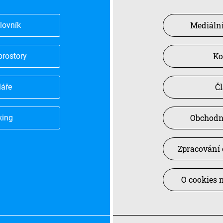
Mediální
slovník
Ko
prostory
Č
láře
Obchodn
king
Zpracování 
O cookies 