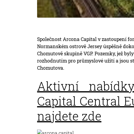
Společnost Arcona Capital v zastoupení f
Normanském ostrově Jersey úspěšně dokon
Chomutově skupině VGP. Pozemky, jež byly
rozhodnutím pro průmyslové užití a jsou s
Chomutova.
Aktivní nabídk
Capital Central E
najdete zde