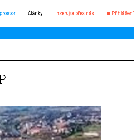
prostor
Články
Inzerujte přes nás
Přihlášení
P