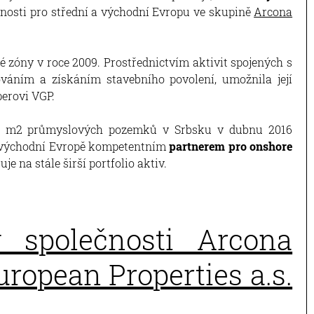
lečnosti pro střední a východní Evropu ve skupině
Arcona
 zóny v roce 2009. Prostřednictvím aktivit spojených s
ováním a získáním stavebního povolení, umožnila její
erovi VGP.
00 m2 průmyslových pozemků v Srbsku v dubnu 2016
a východní Evropě kompetentním
partnerem pro onshore
je na stále širší portfolio aktiv.
y společnosti Arcona
uropean Properties a.s.