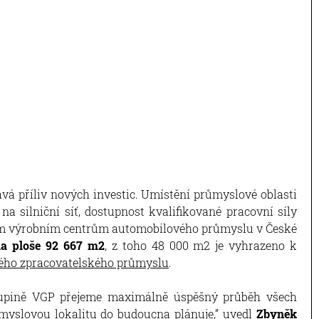
á příliv nových investic. Umístění průmyslové oblasti
í na silniční síť, dostupnost kvalifikované pracovní síly
ím výrobním centrům automobilového průmyslu v České
na ploše 92 667 m2
, z toho 48 000 m2 je vyhrazeno k
hkého zpracovatelského průmyslu
.
skupině VGP přejeme maximálně úspěšný průběh všech
ůmyslovou lokalitu do budoucna plánuje,” uvedl
Zbyněk