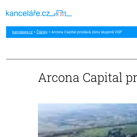
kancelare.cz
Články
Arcona Capital prodává zónu skupině VGP
Arcona Capital 