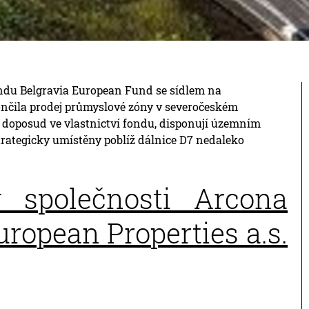
ondu Belgravia European Fund se sídlem na
čila prodej průmyslové zóny v severočeském
 doposud ve vlastnictví fondu, disponují územním
trategicky umístěny poblíž dálnice D7 nedaleko
y společnosti Arcona
uropean Properties a.s.