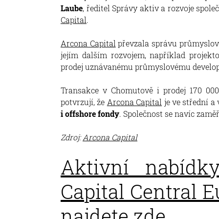
Laube
, ředitel Správy aktiv a rozvoje spo
Capital
.
Arcona Capital
převzala správu průmyslové
jejím dalším rozvojem, například projekt
prodej uznávanému průmyslovému develop
Transakce v Chomutově i prodej 170 0
potvrzují, že
Arcona Capital
je ve střední 
i offshore fondy
. Společnost se navíc zaměřu
Zdroj:
Arcona Capital
Aktivní nabídk
Capital Central E
najdete zde