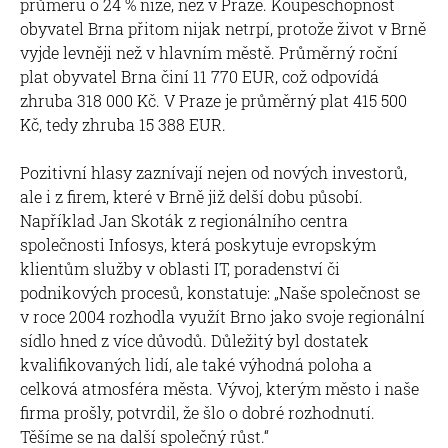
průměru o 24 % níže, než v Praze. Koupěschopnost
obyvatel Brna přitom nijak netrpí, protože život v Brně
vyjde levněji než v hlavním městě. Průměrný roční
plat obyvatel Brna činí 11 770 EUR, což odpovídá
zhruba 318 000 Kč. V Praze je průměrný plat 415 500
Kč, tedy zhruba 15 388 EUR.
Pozitivní hlasy zaznívají nejen od nových investorů,
ale i z firem, které v Brně již delší dobu působí.
Například Jan Skoták z regionálního centra
společnosti Infosys, která poskytuje evropským
klientům služby v oblasti IT, poradenství či
podnikových procesů, konstatuje: „Naše společnost se
v roce 2004 rozhodla využít Brno jako svoje regionální
sídlo hned z více důvodů. Důležitý byl dostatek
kvalifikovaných lidí, ale také výhodná poloha a
celková atmosféra města. Vývoj, kterým město i naše
firma prošly, potvrdil, že šlo o dobré rozhodnutí.
Těšíme se na další společný růst.“