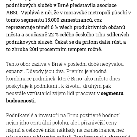
podnikových služeb v Brně představila asociace
ABSL. Vyplývá z něj, že v moravské metropoli působí v
tomto segmentu 15.000 zaměstnanců, což
reprezentuje téměř 6 % všech produktivních občanů
města a současně 22 % celého českého trhu sdílených
podnikových služeb. Čekat se dá přitom další růst, a
to zhruba 20ti procentním tempem ročně.
Tento obor zažívá v Brně v poslední době nebývalou
expanzi. Důvody jsou dva. Prvním je vhodná
kombinace podmínek, které Brno jako město dnes
poskytuje k podnikání i k životu, druhým pak
neustále vzrůstající zájem lidí pracovat v
segmentu
budoucnosti.
Podnikatelé a investoři na Brnu pozitivně hodnotí
nejen jeho centrální polohu, ale i příznivější ceny
nájmů a celkové nižší náklady na zaměstnance, než