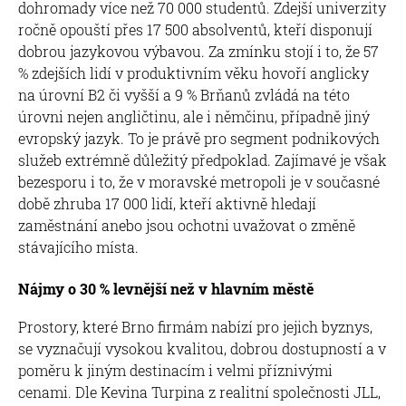
dohromady více než 70 000 studentů. Zdejší univerzity
ročně opouští přes 17 500 absolventů, kteří disponují
dobrou jazykovou výbavou. Za zmínku stojí i to, že 57
% zdejších lidí v produktivním věku hovoří anglicky
na úrovní B2 či vyšší a 9 % Brňanů zvládá na této
úrovni nejen angličtinu, ale i němčinu, případně jiný
evropský jazyk. To je právě pro segment podnikových
služeb extrémně důležitý předpoklad. Zajímavé je však
bezesporu i to, že v moravské metropoli je v současné
době zhruba 17 000 lidí, kteří aktivně hledají
zaměstnání anebo jsou ochotni uvažovat o změně
stávajícího místa.
Nájmy o 30 % levnější než v hlavním městě
Prostory, které Brno firmám nabízí pro jejich byznys,
se vyznačují vysokou kvalitou, dobrou dostupností a v
poměru k jiným destinacím i velmi příznivými
cenami. Dle Kevina Turpina z realitní společnosti JLL,