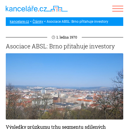
kancelare.cz
Články
Asociace ABSL: Brno přitahuje investory
1. ledna 1970
Asociace ABSL: Brno přitahuje investory
Výsledky průzkumu trhu segmentu sdílených