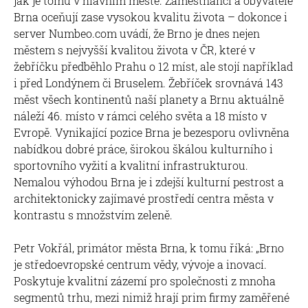
jak je tomu v hlavním městě. Zaměstnanci a obyvatelé
Brna oceňují zase vysokou kvalitu života – dokonce i
server Numbeo.com uvádí, že Brno je dnes nejen
městem s nejvyšší kvalitou života v ČR, které v
žebříčku předběhlo Prahu o 12 míst, ale stojí například
i před Londýnem či Bruselem. Žebříček srovnává 143
měst všech kontinentů naší planety a Brnu aktuálně
náleží 46. místo v rámci celého světa a 18 místo v
Evropě. Vynikající pozice Brna je bezesporu ovlivněna
nabídkou dobré práce, širokou škálou kulturního i
sportovního vyžití a kvalitní infrastrukturou.
Nemalou výhodou Brna je i zdejší kulturní pestrost a
architektonicky zajímavé prostředí centra města v
kontrastu s množstvím zeleně.
Petr Vokřál, primátor města Brna, k tomu říká: „Brno
je středoevropské centrum vědy, vývoje a inovací.
Poskytuje kvalitní zázemí pro společnosti z mnoha
segmentů trhu, mezi nimiž hrají prim firmy zaměřené