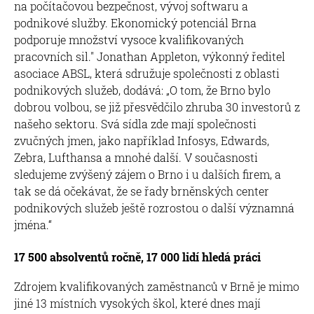
na počítačovou bezpečnost, vývoj softwaru a
podnikové služby. Ekonomický potenciál Brna
podporuje množství vysoce kvalifikovaných
pracovních sil." Jonathan Appleton, výkonný ředitel
asociace ABSL, která sdružuje společnosti z oblasti
podnikových služeb, dodává: „O tom, že Brno bylo
dobrou volbou, se již přesvědčilo zhruba 30 investorů z
našeho sektoru. Svá sídla zde mají společnosti
zvučných jmen, jako například Infosys, Edwards,
Zebra, Lufthansa a mnohé další. V současnosti
sledujeme zvýšený zájem o Brno i u dalších firem, a
tak se dá očekávat, že se řady brněnských center
podnikových služeb ještě rozrostou o další významná
jména.“
17 500 absolventů ročně, 17 000 lidí hledá práci
Zdrojem kvalifikovaných zaměstnanců v Brně je mimo
jiné 13 místních vysokých škol, které dnes mají