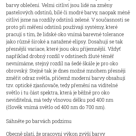
barvy oblečení. Velmi citliví jsou lidé na změny
pastelových odstínů, bílé či modré barvy, naopak méně
citliví jsme na rozdíly odstínů zelené. V současnosti se
proto při měření odstínů používají systémy, které
pracují s tím, že lidské oko vnímá barevné tolerance
jako různě široké a natažené elipsy. Dosahují se tak
přesnější variace, které jsou oku příjemnější. Vždyť
například drobný rozdíl v odstínech žluté téměř
nevnímáme, stejný rozdíl na šedé škále je pro oko
obrovský. Stejně tak je dnes možné mnohem přesněji
změřit odraz světla, přičemž moderní barvy obsahují
tzv. optické zjasňovače, tedy přemění na viditelné
světlo i tu část spektra, která je běžně pro oko
neviditelná, má tedy vlnovou délku pod 400 nm
(člověk vnímá světlo od 400 nm do 700 nm).
Sáhněte po barvách podzimu
Obecně platí, že pracovní výkon zvýší barvy