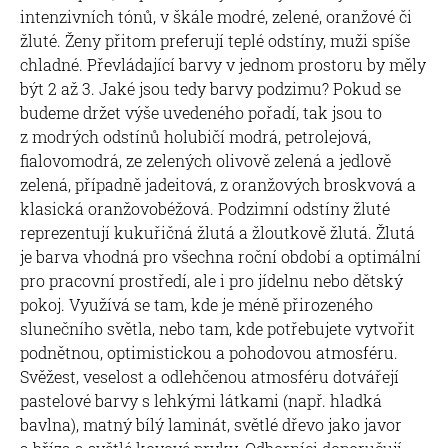
intenzivních tónů, v škále modré, zelené, oranžové či
žluté. Ženy přitom preferují teplé odstíny, muži spíše
chladné. Převládající barvy v jednom prostoru by měly
být 2 až 3. Jaké jsou tedy barvy podzimu? Pokud se
budeme držet výše uvedeného pořadí, tak jsou to
z modrých odstínů holubičí modrá, petrolejová,
fialovomodrá, ze zelených olivově zelená a jedlově
zelená, případně jadeitová, z oranžových broskvová a
klasická oranžovobéžová. Podzimní odstíny žluté
reprezentují kukuřičná žlutá a žloutkově žlutá. Žlutá
je barva vhodná pro všechna roční období a optimální
pro pracovní prostředí, ale i pro jídelnu nebo dětský
pokoj. Využívá se tam, kde je méně přirozeného
slunečního světla, nebo tam, kde potřebujete vytvořit
podnětnou, optimistickou a pohodovou atmosféru.
Svěžest, veselost a odlehčenou atmosféru dotvářejí
pastelové barvy s lehkými látkami (např. hladká
bavlna), matný bílý laminát, světlé dřevo jako javor