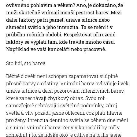
ovlivněno pohlavím a věkem? Ano, je dokázáno, že
muži skutečně vnímají menší pestrost barev. Mezi
další faktory patří paměť, únava sítnice nebo
sluneční světlo a jeho intenzita. Ta se mění i v
průběhu ročních období. Respektovat přirozené
faktory se vyplatí tam, kde trávíte mnoho času.
Například ve vaší kanceláři nebo pracovně.
Sto lidí, sto barev
Běžně člověk není schopen zapamatovat si úplně
přesně barvy a odstíny. Vnímání barev ovlivňuje i věk,
únava sítnice a delší pozorování intenzivních barev,
které zanechávají zbytkový obraz. Svou roli
samozřejmě sehrávají i světelné podmínky, zdroj
světla a vliv pozadí, jasné oblečení, což platí hlavně
pro ženy. Intenzita denního světla se během dne mění
a s ním i vnímání barev. Ženy
v kanceláři
by měly
zohlednit i to, že lidské oko je citlivé na příliš jasné