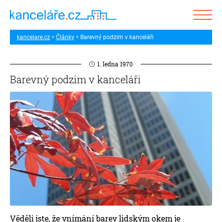
kancelare.cz
Články
Barevný podzim v kanceláři
1. ledna 1970
Barevný podzim v kanceláři
Věděli jste, že vnímání barev lidským okem je