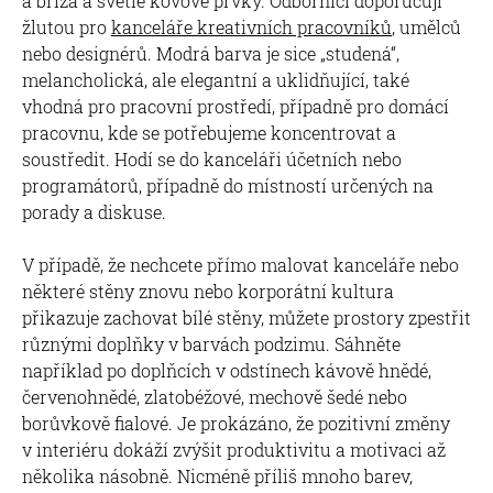
a bříza a světlé kovové prvky. Odborníci doporučují
žlutou pro
kanceláře kreativních pracovníků
, umělců
nebo designérů. Modrá barva je sice „studená“,
melancholická, ale elegantní a uklidňující, také
vhodná pro pracovní prostředí, případně pro domácí
pracovnu, kde se potřebujeme koncentrovat a
soustředit. Hodí se do kanceláři účetních nebo
programátorů, případně do místností určených na
porady a diskuse.
V případě, že nechcete přímo malovat kanceláře nebo
některé stěny znovu nebo korporátní kultura
přikazuje zachovat bílé stěny, můžete prostory zpestřit
různými doplňky v barvách podzimu. Sáhněte
například po doplňcích v odstínech kávově hnědé,
červenohnědé, zlatobéžové, mechově šedé nebo
borůvkově fialové. Je prokázáno, že pozitivní změny
v interiéru dokáží zvýšit produktivitu a motivaci až
několika násobně. Nicméně příliš mnoho barev,