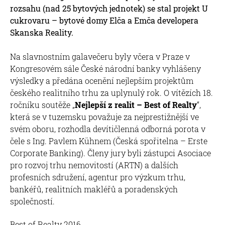
rozsahu (nad 25 bytových jednotek) se stal projekt U
cukrovaru – bytové domy Elča a Emča developera
Skanska Reality.
Na slavnostním galavečeru byly včera v Praze v
Kongresovém sále České národní banky vyhlášeny
výsledky a předána ocenění nejlepším projektům
českého realitního trhu za uplynulý rok. O vítězích 18.
ročníku soutěže „
Nejlepší z realit – Best of Realty
“,
která se v tuzemsku považuje za nejprestižnější ve
svém oboru, rozhodla devítičlenná odborná porota v
čele s Ing. Pavlem Kühnem (Česká spořitelna – Erste
Corporate Banking). Členy jury byli zástupci Asociace
pro rozvoj trhu nemovitostí (ARTN) a dalších
profesních sdružení, agentur pro výzkum trhu,
bankéřů, realitních makléřů a poradenských
společností.
Best of Realty 2016