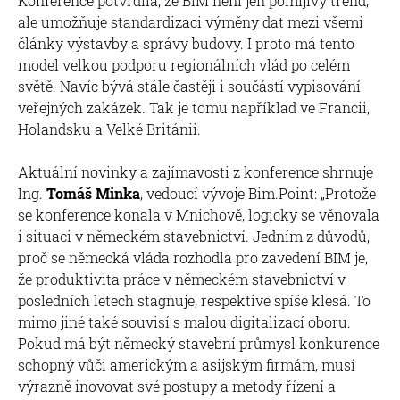
Konference potvrdila, že BIM není jen pomíjivý trend,
ale umožňuje standardizaci výměny dat mezi všemi
články výstavby a správy budovy. I proto má tento
model velkou podporu regionálních vlád po celém
světě. Navíc bývá stále častěji i součástí vypisování
veřejných zakázek. Tak je tomu například ve Francii,
Holandsku a Velké Británii.
Aktuální novinky a zajímavosti z konference shrnuje
Ing.
Tomáš Minka
, vedoucí vývoje Bim.Point: „Protože
se konference konala v Mnichově, logicky se věnovala
i situaci v německém stavebnictví. Jedním z důvodů,
proč se německá vláda rozhodla pro zavedení BIM je,
že produktivita práce v německém stavebnictví v
posledních letech stagnuje, respektive spíše klesá. To
mimo jiné také souvisí s malou digitalizací oboru.
Pokud má být německý stavební průmysl konkurence
schopný vůči americkým a asijským firmám, musí
výrazně inovovat své postupy a metody řízení a