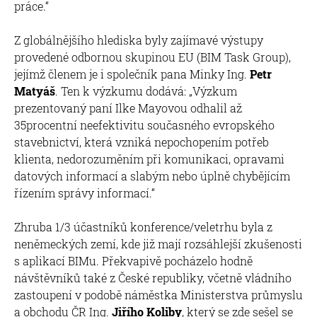
práce.“
Z globálnějšího hlediska byly zajímavé výstupy
provedené odbornou skupinou EU (BIM Task Group),
jejímž členem je i společník pana Minky Ing.
Petr
Matyáš
. Ten k výzkumu dodává: „Výzkum
prezentovaný paní Ilke Mayovou odhalil až
35procentní neefektivitu současného evropského
stavebnictví, která vzniká nepochopením potřeb
klienta, nedorozuměním při komunikaci, opravami
datových informací a slabým nebo úplně chybějícím
řízením správy informací.“
Zhruba 1/3 účastníků konference/veletrhu byla z
neněmeckých zemí, kde již mají rozsáhlejší zkušenosti
s aplikací BIMu. Překvapivě pocházelo hodně
návštěvníků také z České republiky, včetně vládního
zastoupení v podobě náměstka Ministerstva průmyslu
a obchodu ČR Ing.
Jiřího Koliby
, který se zde sešel se