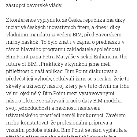
zástupci bavorské vlády.
Z konference vyplynulo, že Česká republika má díky
inciativě českých inovativních firem, a dnes i díky
vládnímu mandátu zavedení BIM, před Bavorskem
mírný náskok. To bylo znát i v zájmu o přednášku v
rámci hlavního programu zakladatele společnosti
Bim.Point pana Petra Matyáše v sekci Enhancing the
future of BIM. „Prakticky s kýmkoli jsme měli
příležitost o naší aplikaci Bim.Point diskutovat a
předvést její výhody, setkávali jsme se s reakcí, že je to
skvělý a užitečný nástroj, který je v tuto chvíli na trhu
velmi ojedinělý. Bim.Point mezi vystavovanými
nástroji, které se zabývají prací s daty BIM modelu,
svojí jednoduchostí a možností nastavení
uživatelského prostředí neměl konkurenci. Závěrem
mohu konstatovat, že profesionální příprava a
vizuální podoba stánku Bim.Point se nám vyplatila a