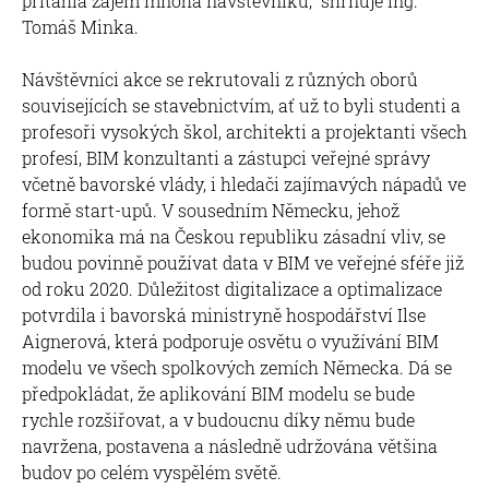
přitáhla zájem mnoha návštěvníků,“ shrnuje Ing.
Tomáš Minka.
Návštěvníci akce se rekrutovali z různých oborů
souvisejících se stavebnictvím, ať už to byli studenti a
profesoři vysokých škol, architekti a projektanti všech
profesí, BIM konzultanti a zástupci veřejné správy
včetně bavorské vlády, i hledači zajímavých nápadů ve
formě start-upů. V sousedním Německu, jehož
ekonomika má na Českou republiku zásadní vliv, se
budou povinně používat data v BIM ve veřejné sféře již
od roku 2020. Důležitost digitalizace a optimalizace
potvrdila i bavorská ministryně hospodářství Ilse
Aignerová, která podporuje osvětu o využívání BIM
modelu ve všech spolkových zemích Německa. Dá se
předpokládat, že aplikování BIM modelu se bude
rychle rozšiřovat, a v budoucnu díky němu bude
navržena, postavena a následně udržována většina
budov po celém vyspělém světě.