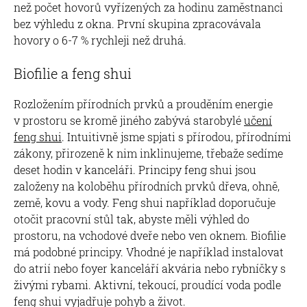
než počet hovorů vyřízených za hodinu zaměstnanci
bez výhledu z okna. První skupina zpracovávala
hovory o 6-7 % rychleji než druhá.
Biofilie a feng shui
Rozložením přírodních prvků a prouděním energie
v prostoru se kromě jiného zabývá starobylé
učení
feng shui
. Intuitivně jsme spjati s přírodou, přírodními
zákony, přirozeně k nim inklinujeme, třebaže sedíme
deset hodin v kanceláři. Principy feng shui jsou
založeny na koloběhu přírodních prvků dřeva, ohně,
země, kovu a vody. Feng shui například doporučuje
otočit pracovní stůl tak, abyste měli výhled do
prostoru, na vchodové dveře nebo ven oknem. Biofilie
má podobné principy. Vhodné je například instalovat
do atrií nebo foyer kanceláří akvária nebo rybníčky s
živými rybami. Aktivní, tekoucí, proudící voda podle
feng shui vyjadřuje pohyb a život.