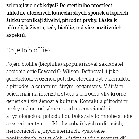
zelenají víc než kdysi? Do sterilního prostředí
úhledně uložených kancelářských sponek a lepicích
štítků pronikají živelní, přírodní prvky. Láska k
přírodě, k životu, tedy biofilie, má více pozitivních
aspektů.
Co je to biofilie?
Pojem biofilie (biophilia) zpopularizoval zakladatel
sociobiologie Edward O. Wilson. Definoval ji jako
genetickou, vrozenou potřebu člověka být v kontaktu
s přírodou a ostatními živými organismy. V širším
pojetí mají na intenzitu styku s přírodou vliv kromě
genetiky i zkušenost a kultura. Kontakt s přírodními
prvky má nepochybně dopad na emocionální
a fyziologickou pohodu lidí. Dokázaly to mnohé studie
a experimenty například v zubařských ordinacích,
nemocnicích a jiných sterilních, vysloveně
nepřírodních institucích. Závěry studií a metastudií