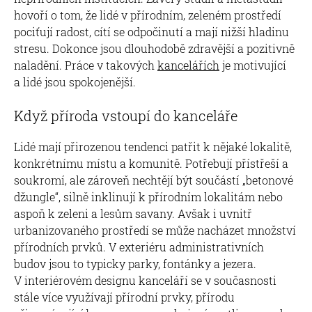
hovoří o tom, že lidé v přírodním, zeleném prostředí
pociťují radost, cítí se odpočinutí a mají nižší hladinu
stresu. Dokonce jsou dlouhodobě zdravější a pozitivně
naladění. Práce v takových
kancelářích
je motivující
a lidé jsou spokojenější.
Když příroda vstoupí do kanceláře
Lidé mají přirozenou tendenci patřit k nějaké lokalitě,
konkrétnímu místu a komunitě. Potřebují přístřeší a
soukromí, ale zároveň nechtějí být součástí „betonové
džungle“, silně inklinují k přírodním lokalitám nebo
aspoň k zeleni a lesům savany. Avšak i uvnitř
urbanizovaného prostředí se může nacházet množství
přírodních prvků. V exteriéru administrativních
budov jsou to typicky parky, fontánky a jezera.
V interiérovém designu kanceláří se v současnosti
stále více využívají přírodní prvky, přírodu