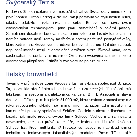
Švýcarský Tetris
Budova s 350 kancelářemi ve městě Allschwil ve Švýcarsku zaujme už na
první pohled. Firma Herzog & de Meuron ji postavila ve stylu kostek Tetris,
jakoby ledabyle naskládaných na sebe. Budova se navíc pyšní
ekologickými technologiemi, jako jsou samotínění a solární panely.
Samotínění dosahuje budova nakláněním skleněné fasády kanceláří na
horních patrech dolů. Terasy na třetím a pátém patře má pokryté trávníky,
které zadržují srážkovou vodu a udržují budovu chladnou. Chladně naopak
nepůsobí interiér, který je dostatečně osvětlen skrze třívrstvá okna, která
často sahají od podlahy až po strop. Okna jsou vybavena žaluziemi, které
automaticky přizpůsobují stínění v závislosti na poloze slunce.
Italský brownfield
Továrnu v průmyslové zóně Padovy v Itálii si vybrala společnost Schüco.
To, co vzniklo předěláním tohoto brownfieldu za necelých 11 měsíců, má
takříkajíc na svědomí architektonická kancelář B + B Associati a hlavní
dodavatel CEV s. p. a. Na ploše 31 000 m2, která sestává z novostavby a z
rekonstruovaného skladu, se mimo jiné nacházejí administrativní a
konferenční prostory společnosti Schüco. Co dělá budovu jedinečnou, je
fasáda, jak jinak, produkt vývoje firmy Schüco. Východní a jižní strana
novostavby, kde jsou právě kanceláře, je tvořena multifunkční fasádou
Schüco E2. Proč multifunkční? Protože ve fasádě je například stínící
technika s tenkovrstvým fotovoltaickým modulem Proso TF a také