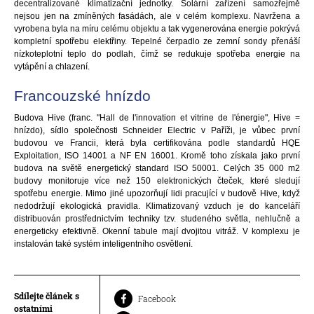
decentralizované klimatizační jednotky. Solární zařízení samozřejmě
nejsou jen na zmíněných fasádách, ale v celém komplexu. Navržena a
vyrobena byla na míru celému objektu a tak vygenerována energie pokrývá
kompletní spotřebu elektřiny. Tepelné čerpadlo ze zemní sondy přenáší
nízkoteplotní teplo do podlah, čímž se redukuje spotřeba energie na
vytápění a chlazení.
Francouzské hnízdo
Budova Hive (franc. "Hall de l'innovation et vitrine de l'énergie", Hive =
hnízdo), sídlo společnosti Schneider Electric v Paříži, je vůbec první
budovou ve Francii, která byla certifikována podle standardů HQE
Exploitation, ISO 14001 a NF EN 16001. Kromě toho získala jako první
budova na světě energetický standard ISO 50001. Celých 35 000 m2
budovy monitoruje více než 150 elektronických čteček, které sledují
spotřebu energie. Mimo jiné upozorňují lidi pracující v budově Hive, když
nedodržují ekologická pravidla. Klimatizovaný vzduch je do kanceláří
distribuován prostřednictvím techniky tzv. studeného světla, nehlučně a
energeticky efektivně. Okenní tabule mají dvojitou vitráž. V komplexu je
instalován také systém inteligentního osvětlení.
Sdílejte článek s
Facebook
ostatními