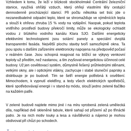
Vzhledem k tomu, že leží v blízkosti stockholmské Centrální železniční
stanice, využívá ohřátý vzduch, který ohřejí vlastními těly cestující
dennodenně procházející stanicí. Při počtu několika set tisíc jde o
nezanedbatelné odpadní teplo, které se shromažďuje ve výměnících tepla
a slouží k ohřevu zhruba 15 % vody na vytápění. Naopak, pokud teplota
vnitřního prostředí budovy překročí limity, může se ekologicky ochladit
vodou z blízkého vodního kanálu Klara SJO. Dalšími energeticky
efektivními technologiemi jsou solární panely a speciální dvojitá
transparentní fasáda. Největší plochu stavby tvoří samozřejmě okna. Ta
jsou spolu s dalšími zařízeními elektronicky napojena na předpověď počasí
v reálném čase. Jsou schopná reagovat na blížící se výkyvy venkovní
teploty už předtím, než nastanou, a tím zvyšovat energetickou účinnost celé
budovy. Už jen osvětlovací systém, důmyslně řešený průhlednými stěnami,
velkými okny, ale i optickými vlákny, zachycuje i slabé sluneční paprsky a
distribuuje je po budově. Tím se šetří energie potřebná k osvětlení.
Mimochodem, k vypnutí elektřiny, a tedy všech elektrických spotřebičů,
které spotřebovávají energii i v stand-by módu, slouží jedno zelené tlačítko
na každém patře.
V zelené budově najdete mimo jiné i na míru vyrobená zelená umělecká
díla, například dvě skleněné tabule, které sahají od přízemí až po třinácté
patro. Je na nich motiv louky a lesa a návštěvníci a nájemci je mohou
obdivovat při chůzi po schodech.