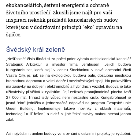
ekokancelářích, šetření energiemi a ochraně
životního prostředí. Zkusili jsme najít pro vaši
inspiraci několik příkladů kancelářských budov,
které jsou v dodržování principů "eko" opravdu na
špičce.
Švédský král zeleně
„Nešťastné" číslo třináct si za počet pater vybrala architektonická kancelář
Strategisk Arkitektur a investor firma Jernhusen. Jejich budova
Kungsbrohuset, která stojí v centru Stockholmu v nové obchodní čtvrti
Västra City, je, jak se na ekologickou budovu patří, dostupná městskou
hromadnou dopravou a velmi dobře i meziměstskými spoji. Na parkovištích
má zásuvky na dobíjení elektromobilů a hybridních vozidel. Budova je také
uživatelsky přívětivá k cyklistům. Její celková pronajímatelná plocha tvoří
27 000 m2. Třináct tedy vůbec není nešťastné číslo. Kungsbrohuset je
jasná "eko" jednička a jednoznačná odpověď na program Evropské unie
Green Building. Implementuje takové novinky z oblasti materiálů,
technologií a IT řešení, o nichž si jiné "eko" stavby mohou nechat jenom
zdát.
Asi největším trumfem budovy ve srovnání s ostatními projekty je vytápění.