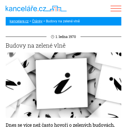
kancelare.cz
Články
Budovy na zelené vlně
1. ledna 1970
Budovy na zelené vlně
Dnes se více než často hovoří o zelených budovách,