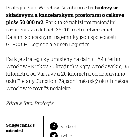
Prologis Park Wrocław IV zahrnuje
tři budovy se
skladovými a kancelářskými prostorami o celkové
ploše 50 000 m2.
Park také nabízí potencionální
rozšíření až o dalších 35 000 metrů čtverečních.
Dalšími současnými nájemníky jsou společnosti
GEFCO, Hi Logistic a Yusen Logistics.
Park je strategicky umístěný na dálnici A4 (Berlín -
Wrocław - Krakov - Ukrajina) v Kąty Wrocławskie, 35
kilometrů od Varšavy a 20 kilometrů od dopravního
uzlu Bielany Junction. Západní městský okruh města
Wroclaw je rovněž nedaleko.
Zdroj a foto: Prologis
Sdílejte článek s
Facebook
ostatními
Twitter