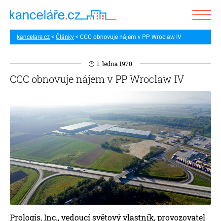
kancelare.cz
Články
CCC obnovuje nájem v PP Wroclaw IV
1. ledna 1970
CCC obnovuje nájem v PP Wroclaw IV
Prologis, Inc., vedoucí světový vlastník, provozovatel