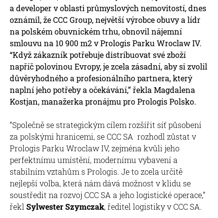
a developer v oblasti průmyslových nemovitostí, dnes
oznámil, že CCC Group, největší výrobce obuvy a lídr
na polském obuvnickém trhu, obnovil nájemní
smlouvu na 10 900 m2 v Prologis Parku Wroclaw IV.
“Když zákazník potřebuje distribuovat své zboží
napříč polovinou Evropy, je zcela zásadní, aby si zvolil
důvěryhodného a profesionálního partnera, který
naplní jeho potřeby a očekávání,” řekla Magdalena
Kostjan, manažerka pronájmu pro Prologis Polsko.
“Společně se strategickým cílem rozšířit síť působení
za polskými hranicemi, se CCC SA rozhodl zůstat v
Prologis Parku Wroclaw IV, zejména kvůli jeho
perfektnímu umístění, modernímu vybavení a
stabilním vztahům s Prologis. Je to zcela určitě
nejlepší volba, která nám dává možnost v klidu se
soustředit na rozvoj CCC SA a jeho logistické operace,”
řekl
Sylwester Szymczak
, ředitel logistiky v CCC SA.