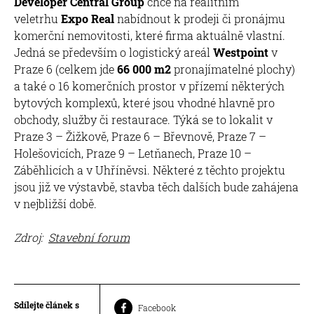
Developer Central Group
chce na realitním
veletrhu
Expo Real
nabídnout k prodeji či pronájmu
komerční nemovitosti, které firma aktuálně vlastní.
Jedná se především o logistický areál
Westpoint
v
Praze 6 (celkem jde
66 000 m2
pronajímatelné plochy)
a také o 16 komerčních prostor v přízemí některých
bytových komplexů, které jsou vhodné hlavně pro
obchody, služby či restaurace. Týká se to lokalit v
Praze 3 – Žižkově, Praze 6 – Břevnově, Praze 7 –
Holešovicích, Praze 9 – Letňanech, Praze 10 –
Záběhlicích a v Uhříněvsi. Některé z těchto projektu
jsou již ve výstavbě, stavba těch dalších bude zahájena
v nejbližší době.
Zdroj:
Stavební forum
Sdílejte článek s
Facebook