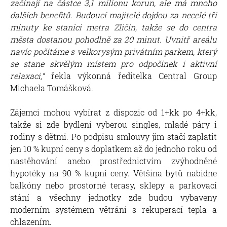
začínají na částce 3,1 milionu korun, ale má mnoho
dalších benefitů. Budoucí majitelé dojdou za necelé tři
minuty ke stanici metra Zličín, takže se do centra
města dostanou pohodlně za 20 minut. Uvnitř areálu
navíc počítáme s velkorysým privátním parkem, který
se stane skvělým místem pro odpočinek i aktivní
relaxaci,“
řekla výkonná ředitelka Central Group
Michaela Tomášková.
Zájemci mohou vybírat z dispozic od 1+kk po 4+kk,
takže si zde bydlení vyberou singles, mladé páry i
rodiny s dětmi. Po podpisu smlouvy jim stačí zaplatit
jen 10 % kupní ceny s doplatkem až do jednoho roku od
nastěhování anebo prostřednictvím zvýhodněné
hypotéky na 90 % kupní ceny. Většina bytů nabídne
balkóny nebo prostorné terasy, sklepy a parkovací
stání a všechny jednotky zde budou vybaveny
moderním systémem větrání s rekuperací tepla a
chlazením.