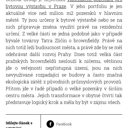
bytovou výstavbu v Praze
. V jeho portfoliu je jen
aktuálně více než milion m2 pozemků v hlavním
městě. Ty jsou určeny k bytové výstavbě nebo se na
nich připravuje změna využití právě na rezidenční
určení. Z velké části se jedná podobně jako v případě
bývalé továrny Tatra Zličín o brownfieldy. Právě na
nich totiž leží budoucnost města, a právě zde by se měl
odehrávat další rozvoj Prahy. Dnes totiž velká část
pražských brownfieldů neslouží k ničemu, většinou
jde o veřejnosti nepřístupná území, jsou na nich
nevyužívané rozpadající se budovy a často značná
ekologická zátěž z původních průmyslových provozů.
Přitom jde v řadě případů o velké pozemky v širším
centru města. Jejich transformace v obytné čtvrti tak
představuje logický krok a měla by být v zájmu všech.
Sdílejte článek s
Facebook
ostatními