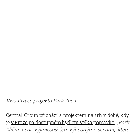
Vizualizace projektu Park Zličín
Central Group přichází s projektem na trh v době, kdy
je
v Praze po dostupném bydlení velká poptávka
. „
Park
Zličín není výjimečný jen výhodnými cenami, které