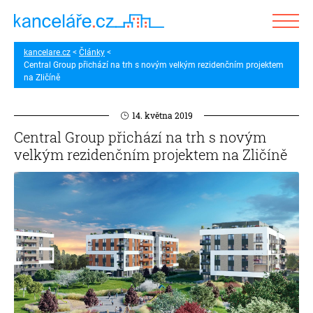
kancelare.cz
Články
Central Group přichází na trh s novým velkým rezidenčním projektem
na Zličíně
14. května 2019
Central Group přichází na trh s novým
velkým rezidenčním projektem na Zličíně