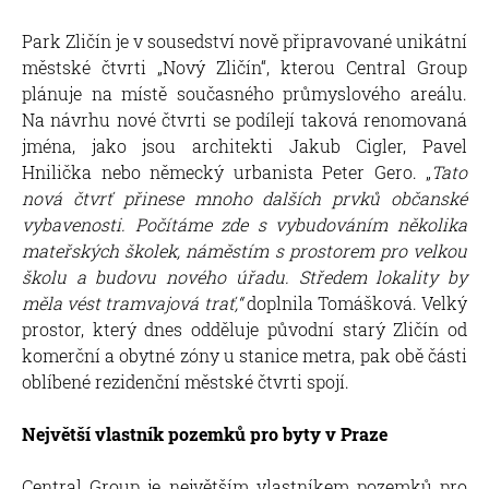
Park Zličín je v sousedství nově připravované unikátní
městské čtvrti „Nový Zličín“, kterou Central Group
plánuje na místě současného průmyslového areálu.
Na návrhu nové čtvrti se podílejí taková renomovaná
jména, jako jsou architekti Jakub Cigler, Pavel
Hnilička nebo německý urbanista Peter Gero. „
Tato
nová čtvrť přinese mnoho dalších prvků občanské
vybavenosti. P
očítáme zde s vybudováním několika
mateřských školek, náměstím s prostorem pro velkou
školu a budovu nového úřadu. Středem lokality by
měla vést tramvajová trať
,“
doplnila Tomášková. Velký
prostor, který dnes odděluje původní starý Zličín od
komerční a obytné zóny u stanice metra, pak obě části
oblíbené rezidenční městské čtvrti spojí.
Největší vlastník pozemků pro byty v Praze
Central Group je největším
vlastníkem pozemků pro