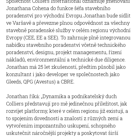
Společnost Colliers International oznamuje jmenování
Jonathana Cohena do funkce šéfa stavebního
poradenství pro východní Evropu.Jonathan bude sídlit
ve Varšavě a převezme plnou odpovědnost za všechny
stavebně poradenské služby v celém regionu východní
Evropy (CEE, EE a SEE). To zahrnuje plně integrovanou
nabídku stavebního poradenství včetně technického
poradenství, designu, projekt managementu, řízení
nákladů, environmentální a technické due diligence.
Jonathan má 25 let zkušeností, předtím působil jako
konzultant i jako developer ve společnostech jako
Gleeds, QPG (Avestus) a CBRE.
Jonathan říká: „Dynamika a podnikatelský duch
Colliers představují pro mě jedinečnou příležitost, jak
rozvíjet platformy, které v celém regionu již existují, a
to spojením dovedností a znalostí z různých zemí a
vytvořením impozantního uskupení, schopného
uskutečnit náročnější projekty a poskytovat širší