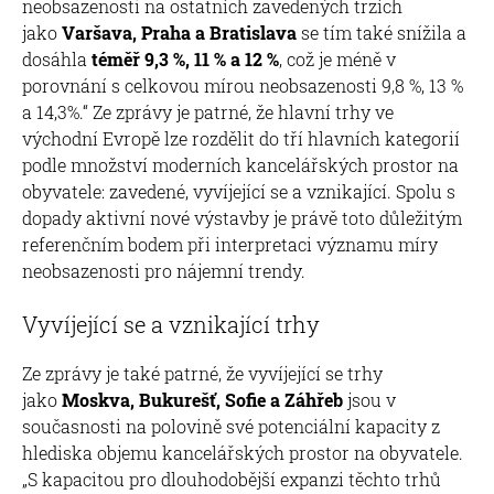
neobsazenosti na ostatních zavedených trzích
jako
Varšava, Praha a Bratislava
se tím také snížila a
dosáhla
téměř 9,3 %, 11 % a 12 %
, což je méně v
porovnání s celkovou mírou neobsazenosti 9,8 %, 13 %
a 14,3%.“ Ze zprávy je patrné, že hlavní trhy ve
východní Evropě lze rozdělit do tří hlavních kategorií
podle množství moderních kancelářských prostor na
obyvatele: zavedené, vyvíjející se a vznikající. Spolu s
dopady aktivní nové výstavby je právě toto důležitým
referenčním bodem při interpretaci významu míry
neobsazenosti pro nájemní trendy.
Vyvíjející se a vznikající trhy
Ze zprávy je také patrné, že vyvíjející se trhy
jako
Moskva, Bukurešť, Sofie a Záhřeb
jsou v
současnosti na polovině své potenciální kapacity z
hlediska objemu kancelářských prostor na obyvatele.
„S kapacitou pro dlouhodobější expanzi těchto trhů