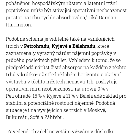
poháněnou hospodářským růstem a latentní tržní
poptávkou může být stávající operativní neobsazenost
prostor na trhu rychle absorbována,“ říká Damian
Harrington.
Podobné schéma je viditelné také na vznikajících
trzích v
Petrohradu, Kyjevě a Bělehradu
, které
zaznamenaly výrazný nárůst nájemní poptávky v
průběhu posledních pěti let. Vzhledem k tomu, že se
předpokládá nárůst čisté absorpce na každém z těchto
trhů v krátko- až střednědobém horizontu a aktivní
výstavba v těchto městech nenasytí trh, poskytuje
operativní míra neobsazenosti na úrovni 9 % v
Petrohradě, 15 % v Kyjevě a 11 % v Bělehradě základ pro
stabilní a potenciálně rostoucí nájemné. Podobná
situace je i na vyvíjejících se trzích v Moskvě,
Bukurešti, Sofii a Záhřebu.
„Zavedené trhy čelí největším výzvám v důsledku