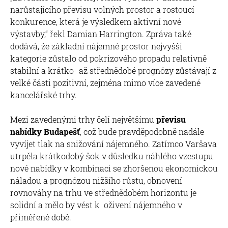
narůstajícího převisu volných prostor a rostoucí
konkurence, která je výsledkem aktivní nové
výstavby,“ řekl Damian Harrington. Zpráva také
dodává, že základní nájemné prostor nejvyšší
kategorie zůstalo od pokrizového propadu relativně
stabilní a krátko- až střednědobé prognózy zůstávají z
velké části pozitivní, zejména mimo více zavedené
kancelářské trhy.
Mezi zavedenými trhy čelí největšímu
převisu
nabídky Budapešť
, což bude pravděpodobně nadále
vyvíjet tlak na snižování nájemného. Zatímco Varšava
utrpěla krátkodobý šok v důsledku náhlého vzestupu
nové nabídky v kombinaci se zhoršenou ekonomickou
náladou a prognózou nižšího růstu, obnovení
rovnováhy na trhu ve střednědobém horizontu je
solidní a mělo by vést k oživení nájemného v
přiměřené době.