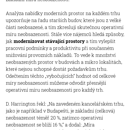
Analýza nabídky moderních prostor na každém trhu
upozorňuje na řadu starších budov, které jsou z velké
části neobsazené, a tím zkreslují skutečnou operativní
míru neobsazenosti. Stále více nájemců hledá způsoby,
jak
modernizovat stávající prostory
a tím vylepšit
pracovní podmínky a produktivitu při současném
snižování provozních nákladů. To vede k množství
neobsazených prostor v budovách a mikro lokalitách,
které nejsou schopné dostát požadavkům trhu.
Odečtením těchto „vybočujících“ hodnot od celkové
míry neobsazenosti můžeme odvodit přesnější
operativní míru neobsazenosti pro každý trh.
D. Harrington řekl: „Na zavedeném kancelářském trhu,
jako je například v Budapešti, je základní (celková)
neobsazenost téměř 20 %, zatímco operativní
neobsazenost se blíží 16 %,“ a dodal: „Míra