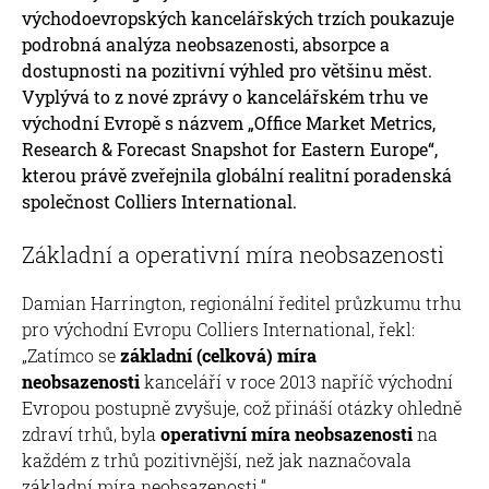
východoevropských kancelářských trzích poukazuje
podrobná analýza neobsazenosti, absorpce a
dostupnosti na pozitivní výhled pro většinu měst.
Vyplývá to z nové zprávy o kancelářském trhu ve
východní Evropě s názvem „Office Market Metrics,
Research & Forecast Snapshot for Eastern Europe“,
kterou právě zveřejnila globální realitní poradenská
společnost Colliers International.
Základní a operativní míra neobsazenosti
Damian Harrington, regionální ředitel průzkumu trhu
pro východní Evropu Colliers International, řekl:
„Zatímco se
základní (celková) míra
neobsazenosti
kanceláří v roce 2013 napříč východní
Evropou postupně zvyšuje, což přináší otázky ohledně
zdraví trhů, byla
operativní míra neobsazenosti
na
každém z trhů pozitivnější, než jak naznačovala
základní míra neobsazenosti.“