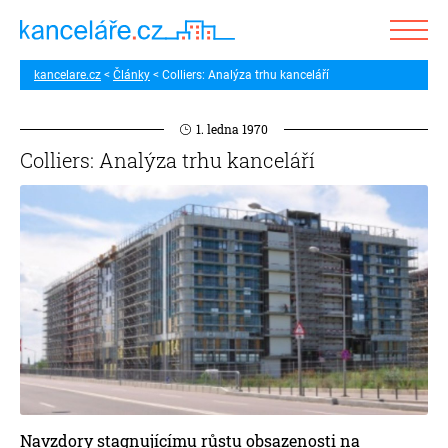
kancelare.cz
Články
Colliers: Analýza trhu kanceláří
1. ledna 1970
Colliers: Analýza trhu kanceláří
Navzdory stagnujícímu růstu obsazenosti na