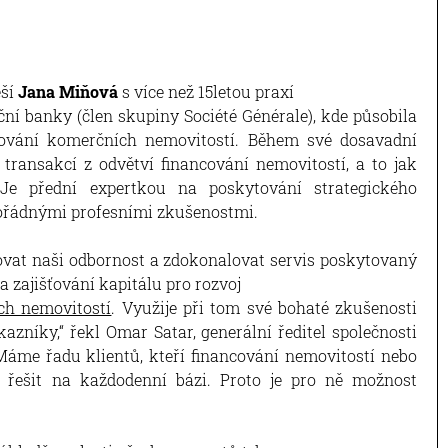
eší
Jana Miňová
s více než 15letou praxí
ční banky (člen skupiny Société Générale), kde působila
ncování komerčních nemovitostí. Během své dosavadní
transakcí z odvětví financování nemovitostí, a to jak
Je přední expertkou na poskytování strategického
ořádnými profesními zkušenostmi.
šiřovat naši odbornost a zdokonalovat servis poskytovaný
a zajišťování kapitálu pro rozvoj
ch nemovitostí
. Využije při tom své bohaté zkušenosti
azníky,“ řekl Omar Satar, generální ředitel společnosti
 „Máme řadu klientů, kteří financování nemovitostí nebo
í řešit na každodenní bázi. Proto je pro ně možnost