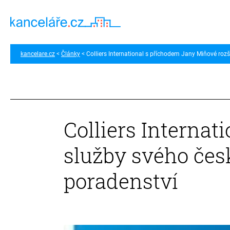
kancelare.cz
Články
Colliers International s příchodem Jany Miňové roz
Colliers Internat
služby svého čes
poradenství