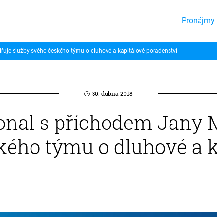
Pronájmy 
šiřuje služby svého českého týmu o dluhové a kapitálové poradenství
30. dubna 2018
ional s příchodem Jany 
kého týmu o dluhové a k