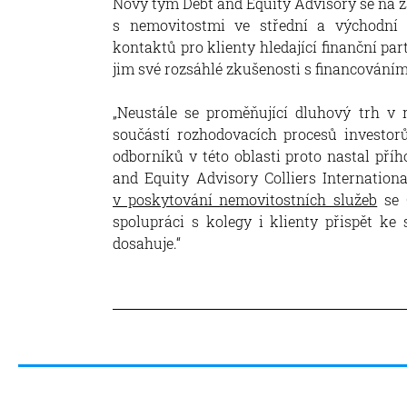
Nový tým Debt and Equity Advisory se na z
s nemovitostmi ve střední a východní 
kontaktů pro klienty hledající finanční pa
jim své rozsáhlé zkušenosti s financován
„Neustále se proměňující dluhový trh v 
součástí rozhodovacích procesů investor
odborníků v této oblasti proto nastal pří
and Equity Advisory Colliers Internationa
v poskytování nemovitostních služeb
se C
spolupráci s kolegy i klienty přispět k
dosahuje.“