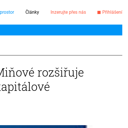
prostor
Články
Inzerujte přes nás
Přihlášení
Miňové rozšiřuje
apitálové