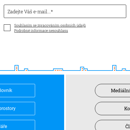
Zadejte Váš e-mail...
Souhlasím se zpracováním osobních údajů
Podrobné informace nesouhlasu
Mediální
slovník
Ko
prostory
Č
láře