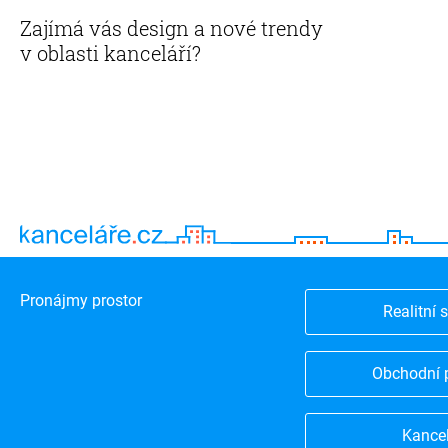
Zajímá vás design a nové trendy
v oblasti kanceláří?
Pronájmy prostor
Realitní 
Obchodní 
Kance