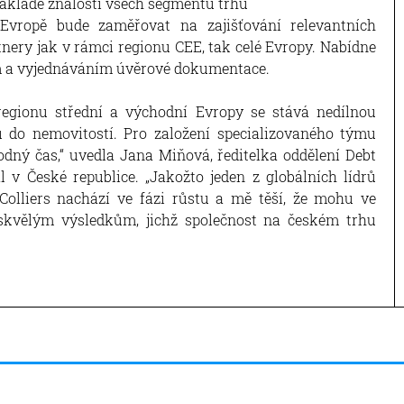
ákladě znalosti všech segmentů trhu
Evropě bude zaměřovat na zajišťování relevantních
rtnery jak v rámci regionu CEE, tak celé Evropy. Nabídne
ím a vyjednáváním úvěrové dokumentace.
regionu střední a východní Evropy se stává nedílnou
ů do nemovitostí. Pro založení specializovaného týmu
hodný čas,“ uvedla Jana Miňová, ředitelka oddělení Debt
l v České republice. „Jakožto jeden z globálních lídrů
olliers nachází ve fázi růstu a mě těší, že mohu ve
e skvělým výsledkům, jichž společnost na českém trhu