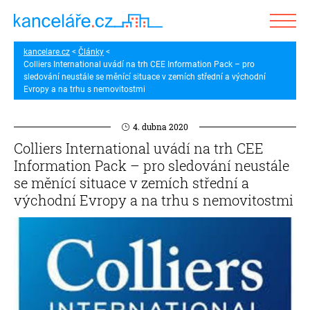
kancelare.cz
Články
Colliers International uvádí na trh CEE Information Pack – pro
sledování neustále se měnící situace v zemích střední a východní
Evropy a na trhu s nemovitostmi
4. dubna 2020
Colliers International uvádí na trh CEE
Information Pack – pro sledování neustále
se měnící situace v zemích střední a
východní Evropy a na trhu s nemovitostmi