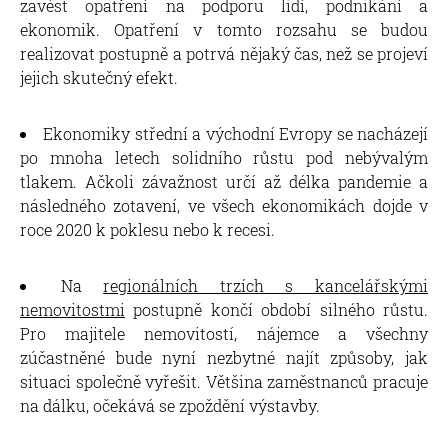
zavést opatření na podporu lidí, podnikání a
ekonomik. Opatření v tomto rozsahu se budou
realizovat postupně a potrvá nějaký čas, než se projeví
jejich skutečný efekt.
Ekonomiky střední a východní Evropy se nacházejí
po mnoha letech solidního růstu pod nebývalým
tlakem. Ačkoli závažnost určí až délka pandemie a
následného zotavení, ve všech ekonomikách dojde v
roce 2020 k poklesu nebo k recesi.
Na
regionálních trzích s kancelářskými
nemovitostmi
postupně končí období silného růstu.
Pro majitele nemovitostí, nájemce a všechny
zúčastněné bude nyní nezbytné najít způsoby, jak
situaci společně vyřešit. Většina zaměstnanců pracuje
na dálku, očekává se zpoždění výstavby.