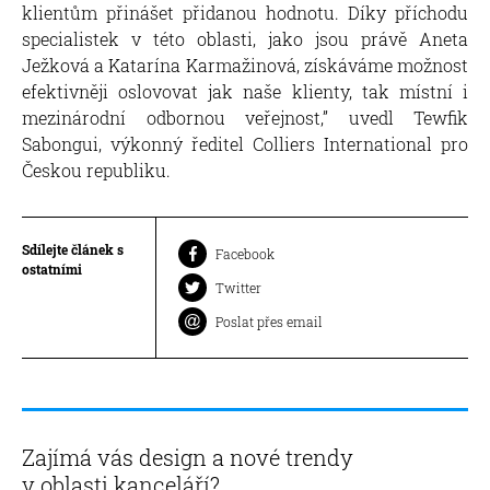
klientům přinášet přidanou hodnotu. Díky příchodu
specialistek v této oblasti, jako jsou právě Aneta
Ježková a Katarína Karmažinová, získáváme možnost
efektivněji oslovovat jak naše klienty, tak místní i
mezinárodní odbornou veřejnost,” uvedl Tewfik
Sabongui, výkonný ředitel Colliers International pro
Českou republiku.
Sdílejte článek s
Facebook
ostatními
Twitter
Poslat přes email
Zajímá vás design a nové trendy
v oblasti kanceláří?