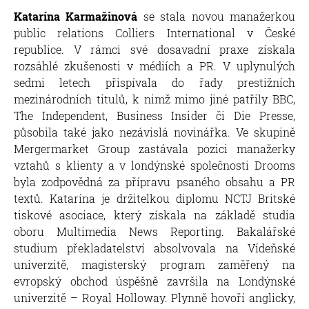
Katarína Karmažinová
se stala novou manažerkou
public relations Colliers International v České
republice. V rámci své dosavadní praxe získala
rozsáhlé zkušenosti v médiích a PR. V uplynulých
sedmi letech přispívala do řady prestižních
mezinárodních titulů, k nimž mimo jiné patřily BBC,
The Independent, Business Insider či Die Presse,
působila také jako nezávislá novinářka. Ve skupině
Mergermarket Group zastávala pozici manažerky
vztahů s klienty a v londýnské společnosti Drooms
byla zodpovědná za přípravu psaného obsahu a PR
textů. Katarína je držitelkou diplomu NCTJ Britské
tiskové asociace, který získala na základě studia
oboru Multimedia News Reporting. Bakalářské
studium překladatelství absolvovala na Vídeňské
univerzitě, magisterský program zaměřený na
evropský obchod úspěšně završila na Londýnské
univerzitě – Royal Holloway. Plynně hovoří anglicky,