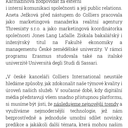
Karmažinová zodpovídat za externí
i interní komunikaci společnosti a její public relations.
Aneta Ježková před nástupem do Colliers pracovala
jako marketingová manažerka realitní agentury
Threesixty s.r.o. a jako marketingová koordinátorka
společnosti Jones Lang LaSalle. Získala bakalářský i
inženýrský titul na Fakultě ekonomiky a
managementu České zemědělské univerzity. V rámci
programu Erasmus studovala také na italské
univerzitě Università degli Studi di Sassari.
„V české kanceláři Colliers International neustále
hledáme způsoby, jak zdokonalit naše týmové kvality i
úroveň našich služeb. V současné době, kdy digitální
média představují všem snadno přístupnou platformu,
si musíme být jisti, že
následujeme nejnovější trendy
a
využíváme nejmodernější technologie, jež nám
bezprostředně a jednoduše umožní sdílet novinky,
predikce a jakákoli další témata, která mohou našim