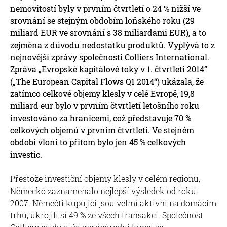
nemovitostí byly v prvním čtvrtletí o 24 % nižší ve
srovnání se stejným obdobím loňského roku (29
miliard EUR ve srovnání s 38 miliardami EUR), a to
zejména z důvodu nedostatku produktů. Vyplývá to z
nejnovější zprávy společnosti Colliers International.
Zpráva „Evropské kapitálové toky v 1. čtvrtletí 2014“
(„The European Capital Flows Q1 2014“) ukázala, že
zatímco celkové objemy klesly v celé Evropě, 19,8
miliard eur bylo v prvním čtvrtletí letošního roku
investováno za hranicemi, což představuje 70 %
celkových objemů v prvním čtvrtletí. Ve stejném
období vloni to přitom bylo jen 45 % celkových
investic.
Přestože investiční objemy klesly v celém regionu,
Německo zaznamenalo nejlepší výsledek od roku
2007. Němečtí kupující jsou velmi aktivní na domácím
trhu, ukrojili si 49 % ze všech transakcí. Společnost