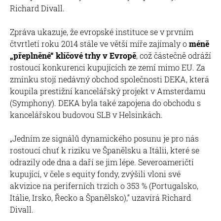
Richard Divall.
Zpráva ukazuje, že evropské instituce se v prvním
čtvrtletí roku 2014 stále ve větší míře zajímaly o
méně
„přeplněné“ klíčové trhy v Evropě
, což částečně odráží
rostoucí konkurenci kupujících ze zemí mimo EU. Za
zmínku stojí nedávný obchod společnosti DEKA, která
koupila prestižní kancelářský projekt v Amsterdamu
(Symphony). DEKA byla také zapojena do obchodu s
kancelářskou budovou SLB v Helsinkách.
„Jedním ze signálů dynamického posunu je pro nás
rostoucí chuť k riziku ve Španělsku a Itálii, které se
odrazily ode dna a daří se jim lépe. Severoameričtí
kupující, v čele s equity fondy, zvýšili vloni své
akvizice na periferních trzích o 353 % (Portugalsko,
Itálie, Irsko, Řecko a Španělsko),“ uzavírá Richard
Divall.