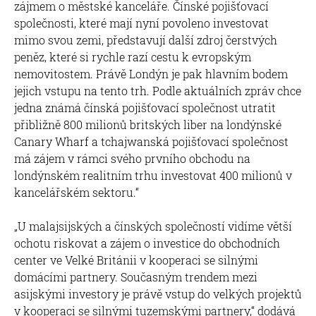
zájmem o městské kanceláře. Čínské pojišťovací
společnosti, které mají nyní povoleno investovat
mimo svou zemi, představují další zdroj čerstvých
peněz, které si rychle razí cestu k evropským
nemovitostem. Právě Londýn je pak hlavním bodem
jejich vstupu na tento trh. Podle aktuálních zpráv chce
jedna známá čínská pojišťovací společnost utratit
přibližně 800 milionů britských liber na londýnské
Canary Wharf a tchajwanská pojišťovací společnost
má zájem v rámci svého prvního obchodu na
londýnském realitním trhu investovat 400 milionů v
kancelářském sektoru.“
„U malajsijských a čínských společností vidíme větší
ochotu riskovat a zájem o investice do obchodních
center ve Velké Británii v kooperaci se silnými
domácími partnery. Současným trendem mezi
asijskými investory je právě vstup do velkých projektů
v kooperaci se silnými tuzemskými partnery,“ dodává