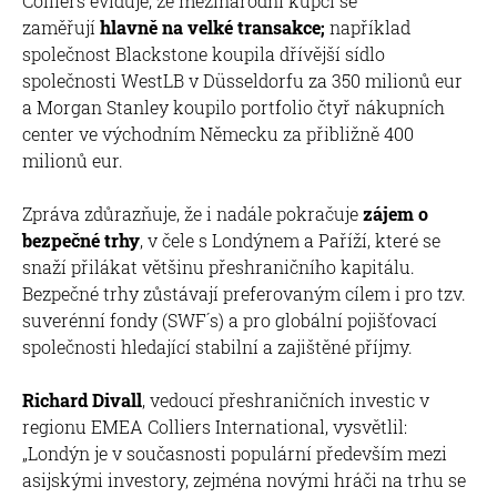
Colliers eviduje, že mezinárodní kupci se
zaměřují
hlavně na velké transakce;
například
společnost Blackstone koupila dřívější sídlo
společnosti WestLB v Düsseldorfu za 350 milionů eur
a Morgan Stanley koupilo portfolio čtyř nákupních
center ve východním Německu za přibližně 400
milionů eur.
Zpráva zdůrazňuje, že i nadále pokračuje
zájem o
bezpečné trhy
, v čele s Londýnem a Paříží, které se
snaží přilákat většinu přeshraničního kapitálu.
Bezpečné trhy zůstávají preferovaným cílem i pro tzv.
suverénní fondy (SWF´s) a pro globální pojišťovací
společnosti hledající stabilní a zajištěné příjmy.
Richard Divall
, vedoucí přeshraničních investic v
regionu EMEA Colliers International, vysvětlil:
„Londýn je v současnosti populární především mezi
asijskými investory, zejména novými hráči na trhu se