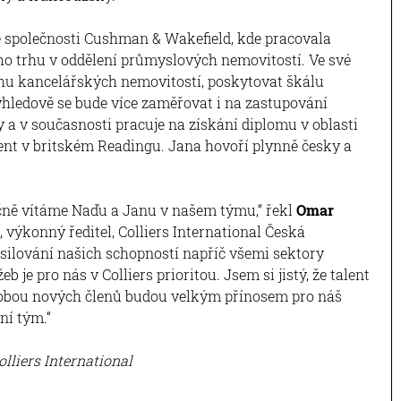
ze společnosti Cushman & Wakefield, kde pracovala
 trhu v oddělení průmyslových nemovitostí. Ve své
hu kancelářských nemovitostí, poskytovat škálu
ýhledově se bude více zaměřovat i na zastupování
y a v současnosti pracuje na získání diplomu v oblasti
nt v britském Readingu. Jana hovoří plynně česky a
čně vítáme Naďu a Janu v našem týmu,“ řekl
Omar
výkonný ředitel, Colliers International Česká
osilování našich schopností napříč všemi sektory
eb je pro nás v Colliers prioritou. Jsem si jistý, že talent
 obou nových členů budou velkým přínosem pro náš
ní tým.“
Colliers International