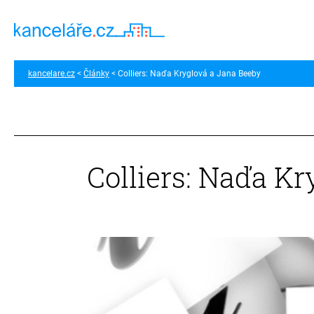
kancelare.cz
Články
Colliers: Naďa Kryglová a Jana Beeby
Colliers: Naďa K