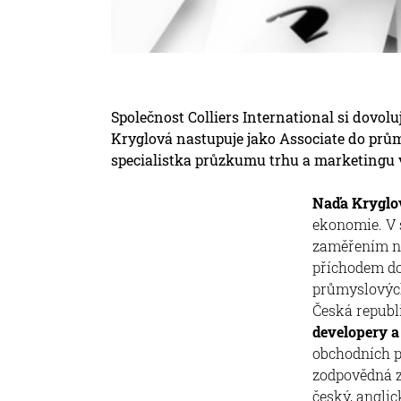
Společnost Colliers International si dovol
Kryglová nastupuje jako Associate do prů
specialistka průzkumu trhu a marketingu 
Naďa Kryglo
ekonomie. V 
zaměřením na
příchodem do 
průmyslových
Česká republi
developery a
obchodních p
zodpovědná z
český, anglic