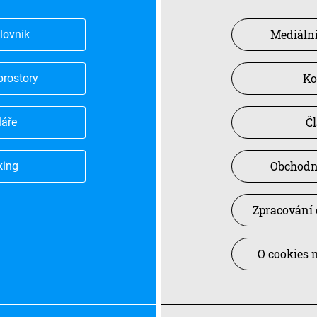
Mediální
slovník
Ko
prostory
Č
láře
Obchodn
king
Zpracování 
O cookies 