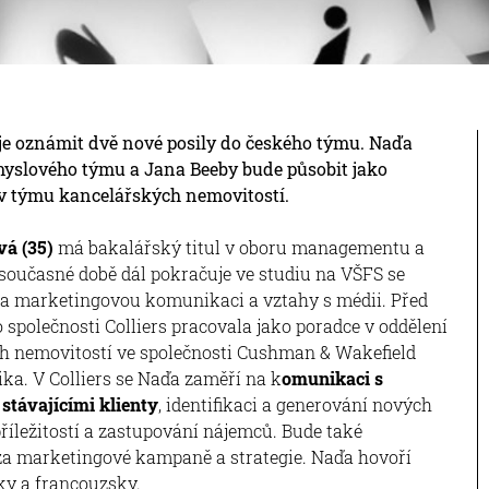
uje oznámit dvě nové posily do českého týmu. Naďa
myslového týmu a Jana Beeby bude působit jako
v týmu kancelářských nemovitostí.
vá (35)
má bakalářský titul v oboru managementu a
současné době dál pokračuje ve studiu na VŠFS se
 marketingovou komunikaci a vztahy s médii. Před
společnosti Colliers pracovala jako poradce v oddělení
 nemovitostí ve společnosti Cushman & Wakefield
ka. V Colliers se Naďa zaměří na k
omunikaci s
 stávajícími klienty
, identifikaci a generování nových
říležitostí a zastupování nájemců. Bude také
a marketingové kampaně a strategie. Naďa hovoří
ky a francouzsky.