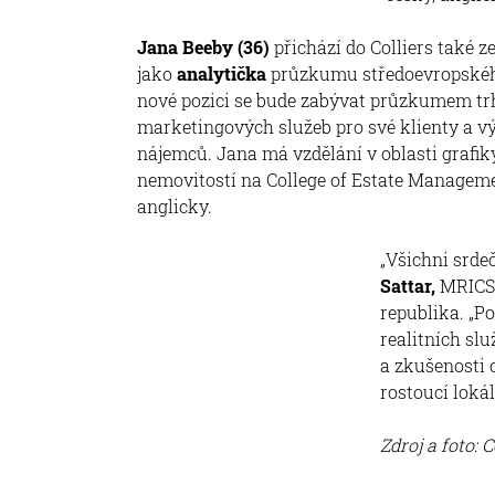
Jana Beeby (36)
přichází do Colliers také 
jako
analytička
průzkumu středoevropského
nové pozici se bude zabývat průzkumem tr
marketingových služeb pro své klienty a v
nájemců. Jana má vzdělání v oblasti grafik
nemovitostí na College of Estate Manageme
anglicky.
„Všichni srde
Sattar,
MRICS, 
republika. „P
realitních služ
a zkušenosti
rostoucí lokál
Zdroj a foto: 