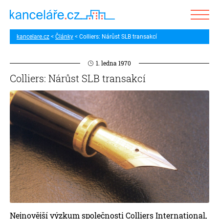
kancelare.cz
Články
Colliers: Nárůst SLB transakcí
1. ledna 1970
Colliers: Nárůst SLB transakcí
Nejnovější výzkum společnosti Colliers International,