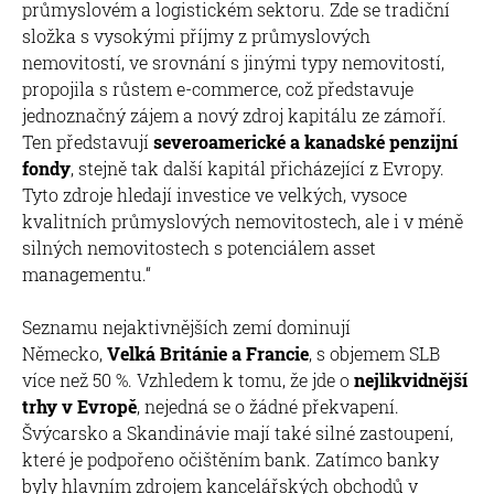
průmyslovém a logistickém sektoru. Zde se tradiční
složka s vysokými příjmy z průmyslových
nemovitostí, ve srovnání s jinými typy nemovitostí,
propojila s růstem e-commerce, což představuje
jednoznačný zájem a nový zdroj kapitálu ze zámoří.
Ten představují
severoamerické a kanadské penzijní
fondy
, stejně tak další kapitál přicházející z Evropy.
Tyto zdroje hledají investice ve velkých, vysoce
kvalitních průmyslových nemovitostech, ale i v méně
silných nemovitostech s potenciálem asset
managementu.“
Seznamu nejaktivnějších zemí dominují
Německo,
Velká Británie a Francie
, s objemem SLB
více než 50 %. Vzhledem k tomu, že jde o
nejlikvidnější
trhy v Evropě
, nejedná se o žádné překvapení.
Švýcarsko a Skandinávie mají také silné zastoupení,
které je podpořeno očištěním bank. Zatímco banky
byly hlavním zdrojem kancelářských obchodů v