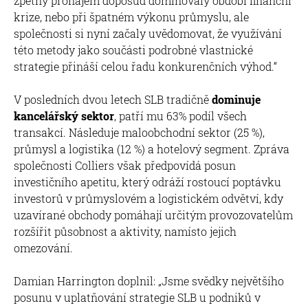
zpětný pronájem doposud dominovaly období finanční
krize, nebo při špatném výkonu průmyslu, ale
společnosti si nyní začaly uvědomovat, že využívání
této metody jako součásti podrobné vlastnické
strategie přináší celou řadu konkurenčních výhod.“
V posledních dvou letech SLB tradičně
dominuje
kancelářský sektor
, patří mu 63% podíl všech
transakcí. Následuje maloobchodní sektor (25 %),
průmysl a logistika (12 %) a hotelový segment. Zpráva
společnosti Colliers však předpovídá posun
investičního apetitu, který odráží rostoucí poptávku
investorů v průmyslovém a logistickém odvětví, kdy
uzavírané obchody pomáhají určitým provozovatelům
rozšířit působnost a aktivity, namísto jejich
omezování.
Damian Harrington doplnil: „Jsme svědky největšího
posunu v uplatňování strategie SLB u podniků v