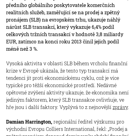
předního globálního poskytovatele komerčních
realitních služeb, zaměřující se na prodej a zpětný
pronájem (SLB) na evropském trhu, ukazuje náhlý
nárůst SLB transakcí, který vykazuje 6,4% podíl
celkových tržních transakcí v hodnotě 3,8 miliardy
EUR, zatímco na konci roku 2013 činil jejich podíl
méně než 3 %.
Vysoká aktivita v oblasti SLB během vrcholu finanční
krize v Evropě ukázala, že tento typ transakcí má
tendenci jít proti ekonomickému cyklu, což je více
typické pro těžší ekonomické prostředí. Nedávné
opětovné zvýšení aktivity ukazuje, že ekonomika není
jediným faktorem, který SLB transakce ovlivňuje, ve
hře jsou i další faktory. Vyplývá to z nejnovější
zprávy
.
Damian Harrington,
regionální ředitel výzkumu pro
východní Evropu Colliers International, řekl: „Prodej a