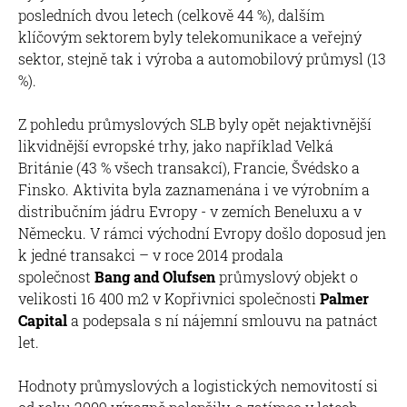
posledních dvou letech (celkově 44 %), dalším
klíčovým sektorem byly telekomunikace a veřejný
sektor, stejně tak i výroba a automobilový průmysl (13
%).
Z pohledu průmyslových SLB byly opět nejaktivnější
likvidnější evropské trhy, jako například Velká
Británie (43 % všech transakcí), Francie, Švédsko a
Finsko. Aktivita byla zaznamenána i ve výrobním a
distribučním jádru Evropy - v zemích Beneluxu a v
Německu. V rámci východní Evropy došlo doposud jen
k jedné transakci – v roce 2014 prodala
společnost
Bang and Olufsen
průmyslový objekt o
velikosti 16 400 m2 v Kopřivnici společnosti
Palmer
Capital
a podepsala s ní nájemní smlouvu na patnáct
let.
Hodnoty průmyslových a logistických nemovitostí si