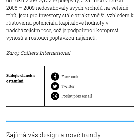
od roku 2009 výrazně polepšily, a zatímco v letech
2008 – 2009 nedosahovaly svých vrcholů na většině
trhů, jsou pro investory stále atraktivnější, vzhledem k
růstovému potenciálu kapitálové hodnoty v
nadcházejícím roce, což je podpořeno i kompresí
výnosů a rostoucí poptávkou nájemců.
Zdroj: Colliers
International
Sdílejte článek s
Facebook
ostatními
Twitter
Poslat přes email
Zajímá vás design a nové trendy