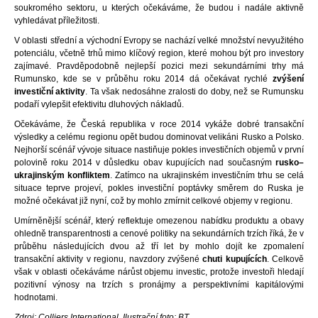
soukromého sektoru, u kterých očekáváme, že budou i nadále aktivně
vyhledávat příležitosti.
V oblasti střední a východní Evropy se nachází velké množství nevyužitého
potenciálu, včetně trhů mimo klíčový region, které mohou být pro investory
zajímavé. Pravděpodobně nejlepší pozici mezi sekundárními trhy má
Rumunsko, kde se v průběhu roku 2014 dá očekávat rychlé
zvýšení
investiční aktivity
. Ta však nedosáhne zralosti do doby, než se Rumunsku
podaří vylepšit efektivitu dluhových nákladů.
Očekáváme, že Česká republika v roce 2014 vykáže dobré transakční
výsledky a celému regionu opět budou dominovat velikáni Rusko a Polsko.
Nejhorší scénář vývoje situace nastiňuje pokles investičních objemů v první
polovině roku 2014 v důsledku obav kupujících nad současným
rusko–
ukrajinským konfliktem
. Zatímco na ukrajinském investičním trhu se celá
situace teprve projeví, pokles investiční poptávky směrem do Ruska je
možné očekávat již nyní, což by mohlo zmírnit celkové objemy v regionu.
Umírněnější scénář, který reflektuje omezenou nabídku produktu a obavy
ohledně transparentnosti a cenové politiky na sekundárních trzích říká, že v
průběhu následujících dvou až tří let by mohlo dojít ke zpomalení
transakční aktivity v regionu, navzdory zvýšené
chuti kupujících
. Celkově
však v oblasti očekáváme nárůst objemu investic, protože investoři hledají
pozitivní výnosy na trzích s pronájmy a perspektivními kapitálovými
hodnotami.
Zdroj: Colliers International, Ilustrační foto: BT