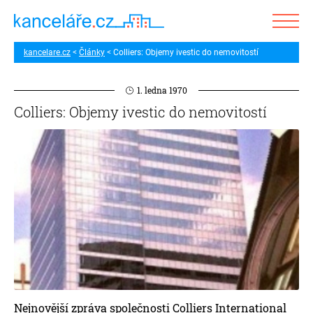
kancelare.cz
Články
Colliers: Objemy ivestic do nemovitostí
1. ledna 1970
Colliers: Objemy ivestic do nemovitostí
Nejnovější zpráva společnosti Colliers International