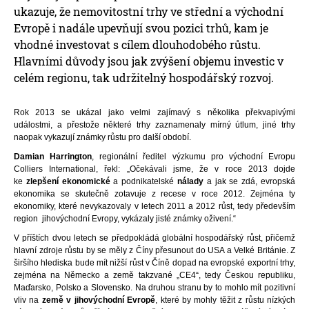
ukazuje, že nemovitostní trhy ve střední a východní
Evropě i nadále upevňují svou pozici trhů, kam je
vhodné investovat s cílem dlouhodobého růstu.
Hlavními důvody jsou jak zvýšení objemu investic v
celém regionu, tak udržitelný hospodářský rozvoj.
Rok 2013 se ukázal jako velmi zajímavý s několika překvapivými
událostmi, a přestože některé trhy zaznamenaly mírný útlum, jiné trhy
naopak vykazují známky růstu pro další období.
Damian Harrington
, regionální ředitel výzkumu pro východní Evropu
Colliers International, řekl: „Očekávali jsme, že v roce 2013 dojde
ke
zlepšení ekonomické
a podnikatelské
nálady
a jak se zdá, evropská
ekonomika se skutečně zotavuje z recese v roce 2012. Zejména ty
ekonomiky, které nevykazovaly v letech 2011 a 2012 růst, tedy především
region jihovýchodní Evropy, vykázaly jisté známky oživení.“
V příštích dvou letech se předpokládá globální hospodářský růst, přičemž
hlavní zdroje růstu by se měly z Číny přesunout do USA a Velké Británie. Z
širšího hlediska bude mít nižší růst v Číně dopad na evropské exportní trhy,
zejména na Německo a země takzvané „CE4“, tedy Českou republiku,
Maďarsko, Polsko a Slovensko. Na druhou stranu by to mohlo mít pozitivní
vliv na
země v jihovýchodní Evropě
, které by mohly těžit z růstu nízkých