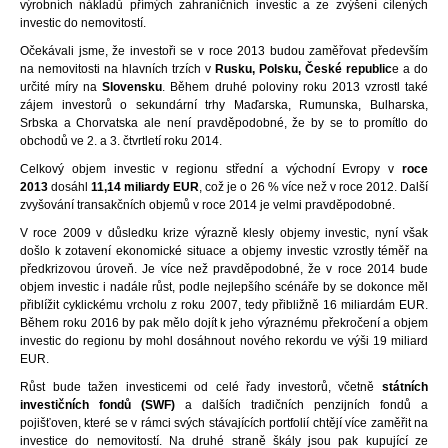
výrobních nákladů přímých zahraničních investic a ze zvýšení cílených
investic do nemovitostí.
Očekávali jsme, že investoři se v roce 2013 budou zaměřovat především
na nemovitosti na hlavních trzích v
Rusku, Polsku, České republic
e a do
určité míry na
Slovensku
. Během druhé poloviny roku 2013 vzrostl také
zájem investorů o sekundární trhy Maďarska, Rumunska, Bulharska,
Srbska a Chorvatska ale není pravděpodobné, že by se to promítlo do
obchodů ve 2. a 3. čtvrtletí roku 2014.
Celkový objem investic v regionu střední a východní Evropy v
roce
2013
dosáhl
11,14 miliardy EUR
, což je o 26 % více než v roce 2012. Další
zvyšování transakčních objemů v roce 2014 je velmi pravděpodobné.
V roce 2009 v důsledku krize výrazně klesly objemy investic, nyní však
došlo k zotavení ekonomické situace a objemy investic vzrostly téměř na
předkrizovou úroveň. Je více než pravděpodobné, že v roce 2014 bude
objem investic i nadále růst, podle nejlepšího scénáře by se dokonce měl
přiblížit cyklickému vrcholu z roku 2007, tedy přibližně 16 miliardám EUR.
Během roku 2016 by pak mělo dojít k jeho výraznému překročení a objem
investic do regionu by mohl dosáhnout nového rekordu ve výši 19 miliard
EUR.
Růst bude tažen investicemi od celé řady investorů, včetně
státních
investičních fondů (SWF)
a dalších tradičních penzijních fondů a
pojišťoven, které se v rámci svých stávajících portfolií chtějí více zaměřit na
investice do nemovitostí. Na druhé straně škály jsou pak kupující ze