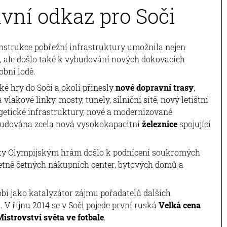
ivní odkaz pro Soči
strukce pobřežní infrastruktury umožnila nejen
, ale došlo také k vybudování nových dokovacích
obní lodě.
ké hry do Soči a okolí přinesly
nové dopravní trasy
,
vlakové linky, mosty, tunely, silniční sítě, nový letištní
ergetické infrastruktury, nové a modernizované
ybudována zcela nová vysokokapacitní
železnice
spojující
ky Olympijským hrám došlo k podnícení soukromých
četně četných nákupních center, bytových domů a
í jako katalyzátor zájmu pořadatelů dalších
V říjnu 2014 se v Soči pojede první ruská
Velká cena
istrovství světa ve fotbale
.