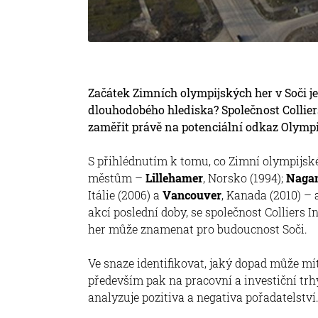
Začátek Zimních olympijských her v Soči je
dlouhodobého hlediska? Společnost Colliers
zaměřit právě na potenciální odkaz Olympi
S přihlédnutím k tomu, co Zimní olympijsk
městům –
Lillehamer
, Norsko (1994);
Naga
Itálie (2006) a
Vancouver
, Kanada (2010) –
akcí poslední doby, se společnost Colliers 
her může znamenat pro budoucnost Soči.
Ve snaze identifikovat, jaký dopad může m
především pak na pracovní a investiční trh
analyzuje pozitiva a negativa pořadatelstv