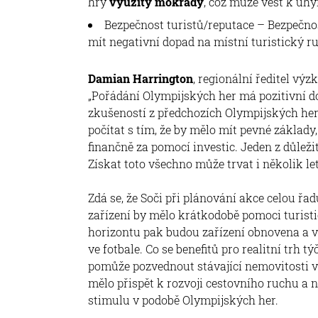
hry
využity mokřady
, což může vést k úhy
Bezpečnost turistů/reputace – Bezpečno
mít negativní dopad na místní turistický r
Damian Harrington
, regionální ředitel vý
„Pořádání Olympijských her má pozitivní d
zkušeností z předchozích Olympijských her
počítat s tím, že by mělo mít pevné základy,
finančně za pomocí investic. Jeden z důleži
Získat toto všechno může trvat i několik let
Zdá se, že Soči při plánování akce celou ř
zařízení by mělo krátkodobě pomoci turis
horizontu pak budou zařízení obnovena a v
ve fotbale. Co se benefitů pro realitní trh t
pomůže pozvednout stávající nemovitosti ve
mělo přispět k rozvoji cestovního ruchu a
stimulu v podobě Olympijských her.