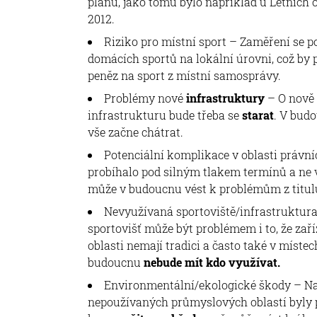
plánu, jako tomu bylo například u Letních
2012.
Riziko pro místní sport – Zaměření se p
domácích sportů na lokální úrovni, což by
peněz na sport z místní samosprávy.
Problémy nové
infrastruktury
– O nově
infrastrukturu bude třeba se
starat
. V budo
vše začne chátrat.
Potenciální komplikace v oblasti právní
probíhalo pod silným tlakem termínů a ne 
může v budoucnu vést k problémům z titu
Nevyužívaná sportoviště/infrastruktur
sportovišť může být problémem i to, že zař
oblasti nemají tradici a často také v místech
budoucnu
nebude mít kdo využívat.
Environmentální/ekologické škody – Nam
nepoužívaných průmyslových oblastí byly p