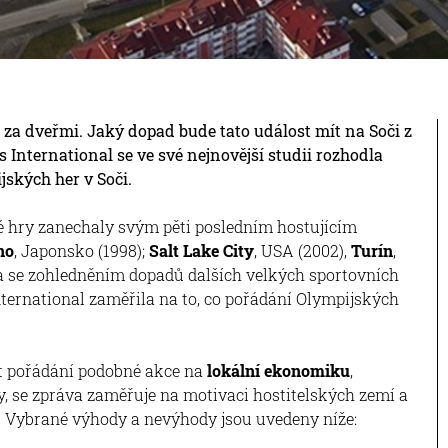
 za dveřmi. Jaký dopad bude tato událost mít na Soči z
 International se ve své nejnovější studii rozhodla
jských her v Soči.
é hry zanechaly svým pěti posledním hostujícím
no
, Japonsko (1998);
Salt Lake City
, USA (2002),
Turín
,
 a se zohledněním dopadů dalších velkých sportovních
International zaměřila na to, co pořádání Olympijských
ít pořádání podobné akce na
lokální ekonomiku
,
y, se zpráva zaměřuje na motivaci hostitelských zemí a
í. Vybrané výhody a nevýhody jsou uvedeny níže: