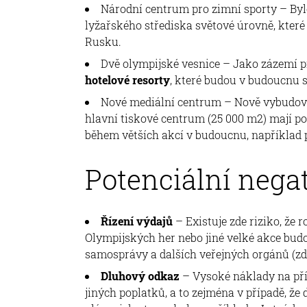
Národní centrum pro zimní sporty – B
lyžařského střediska světové úrovně, kter
Rusku.
Dvě olympijské vesnice – Jako zázemí 
hotelové resorty
, které budou v budoucnu s
Nové mediální centrum – Nově vybudova
hlavní tiskové centrum (25 000 m2) mají po
během větších akcí v budoucnu, například 
Potenciální negat
Řízení výdajů
– Existuje zde riziko, že
Olympijských her nebo jiné velké akce bud
samosprávy a dalších veřejných orgánů (zdra
Dluhový odkaz
– Vysoké náklady na pří
jiných poplatků, a to zejména v případě, 