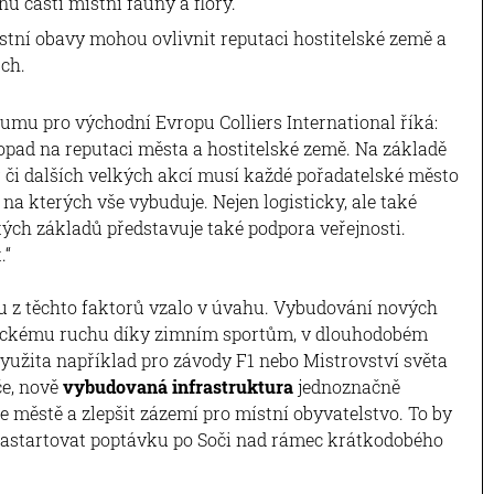
nu části místní fauny a flóry.
stní obavy mohou ovlivnit reputaci hostitelské země a
uch.
zkumu pro východní Evropu Colliers International říká:
opad na reputaci města a hostitelské země. Na základě
 či dalších velkých akcí musí každé pořadatelské město
 na kterých vše vybuduje. Nejen logisticky, ale také
tých základů představuje také podpora veřejnosti.
.“
adu z těchto faktorů vzalo v úvahu. Vybudování nových
tickému ruchu díky zimním sportům, v dlouhodobém
yužita například pro závody F1 nebo Mistrovství světa
ýče, nově
vybudovaná infrastruktura
jednoznačně
 městě a zlepšit zázemí pro místní obyvatelstvo. To by
 nastartovat poptávku po Soči nad rámec krátkodobého