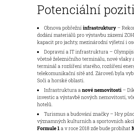
Potenciální pozit
Obnova pobřežní
infrastruktury
– Rekon
dodání materiálů pro výstavbu zázemí ZOH
kapacit pro jachty, mezinárodní výletní i os
Dopravní a IT infrastruktura – Olympijs
včetně železničního terminálu, nové vlaky a 
terminál a rozšíření starého, rozšíření en
telekomunikační sítě atd. Zároveň byla v
Soči a horské oblasti.
Infrastruktura a
nové nemovitosti
– Dí
investic a výstavbě nových nemovitostí, v
hotelů.
Turismus a budování značky – Hry působ
významných kulturních a sportovních akcí. 
Formule 1
a v roce 2018 zde bude probíhat
M