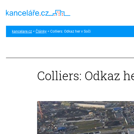
kancelare.cz
Články
Colliers: Odkaz her v Soči
Colliers: Odkaz h