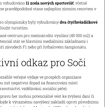
ylo vybudováno
11 zcela nových sportovišť
, včetně
é se pravděpodobně stane nejlepším zimním resortem v
pro olympioniky byly vybudovány
dva čtyřhvězdičkové
loužit turistům.
né centrum pro mezinárodní vysílání (45 000 m2) a
tenciál stát se hlavními mediálními základnami i
při závodech F1 nebo při fotbalovém šampionátu.
ivní odkaz pro Soči
 rozsáhlé veřejné výdaje ve prospěch organizace
ou mít negativní dopad na financování místí
votnictví, vzdělávání, sociální péče).
pravu her mohou potenciálně vést ke zvýšení daní či
že dojde k výraznému navýšení nákladů oproti původnímu