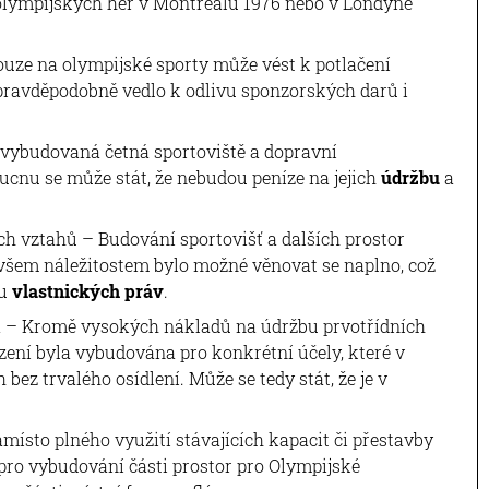
 olympijských her v Montrealu 1976 nebo v Londýně
ouze na olympijské sporty může vést k potlačení
 pravděpodobně vedlo k odlivu sponzorských darů i
 vybudovaná četná sportoviště a dopravní
ucnu se může stát, že nebudou peníze na jejich
údržbu
a
ch vztahů – Budování sportovišť a dalších prostor
všem náležitostem bylo možné věnovat se naplno, což
lu
vlastnických práv
.
a – Kromě vysokých nákladů na údržbu prvotřídních
ízení byla vybudována pro konkrétní účely, které v
 bez trvalého osídlení. Může se tedy stát, že je v
ísto plného využití stávajících kapacit či přestavby
ro vybudování části prostor pro Olympijské