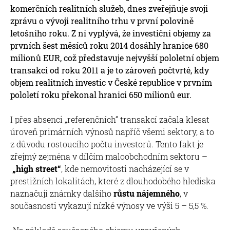
komerčních realitních služeb, dnes zveřejňuje svoji
zprávu o vývoji realitního trhu v první polovině
letošního roku. Z ní vyplývá, že investiční objemy za
prvních šest měsíců roku 2014 dosáhly hranice 680
milionů EUR, což představuje nejvyšší pololetní objem
transakcí od roku 2011 a je to zároveň počtvrté, kdy
objem realitních investic v České republice v prvním
pololetí roku překonal hranici 650 milionů eur.
I přes absenci „referenčních“ transakcí začala klesat
úroveň primárních výnosů napříč všemi sektory, a to
z důvodu rostoucího počtu investorů. Tento fakt je
zřejmý zejména v dílčím maloobchodním sektoru –
„high street“
, kde nemovitosti nacházející se v
prestižních lokalitách, které z dlouhodobého hlediska
naznačují známky dalšího
růstu nájemného
, v
současnosti vykazují nízké výnosy ve výši 5 – 5,5 %.