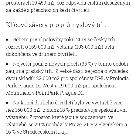
prostorách 19 450 m2, což odpovídá číslům dosaženým
za každé z předchozích šesti čtvrtletí.
Klíčové závěry pro průmyslový trh:
Během první poloviny roku 2014 se český trh
rozrostl o 169 000 m2, většina (103 000 m2) byla
dokončena ve druhém čtvrtletí.
Největší podíl z nových ploch (35 %) v tomto období
zaujímá pražský trh. Z velké části se jedná o výsledek
dvou skladů: 22 000 m2 pro společnost DHL v Prologis
Park Prague D1 West a 19 600 m2 pro společnost
Mountfield v PointPark Prague D1.
Na konci druhého čtvrtletí bylo ve výstavbě více
než 160 000 m2, z nichž 18 % představuje spekulativní
výstavbu. Z prostor, které jsou v současnosti ve
výstavbě, se 29 % nachází v Praze, 21 % v Plzeňském a
16 % ve Středočeském kraji.