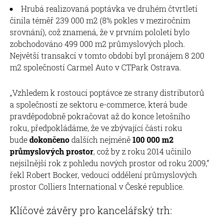
Hrubá realizovaná poptávka ve druhém čtvrtletí
činila téměř 239 000 m2 (8% pokles v meziročním
srovnání), což znamená, že v prvním pololetí bylo
zobchodováno 499 000 m2 průmyslových ploch.
Největší transakcí v tomto období byl pronájem 8 200
m2 společností Carmel Auto v CTPark Ostrava.
„Vzhledem k rostoucí poptávce ze strany distributorů
a společností ze sektoru e-commerce, která bude
pravděpodobně pokračovat až do konce letošního
roku, předpokládáme, že ve zbývající části roku
bude
dokončeno
dalších nejméně
100 000 m2
průmyslových prostor
, což by z roku 2014 učinilo
nejsilnější rok z pohledu nových prostor od roku 2009,“
řekl Robert Bocker, vedoucí oddělení průmyslových
prostor Colliers International v České republice.
Klíčové závěry pro kancelářský trh: