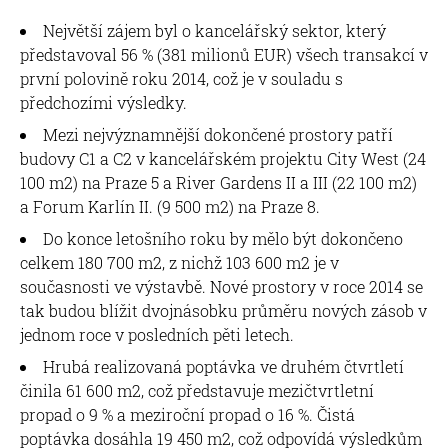
Největší zájem byl o kancelářský sektor, který
představoval 56 % (381 milionů EUR) všech transakcí v
první polovině roku 2014, což je v souladu s
předchozími výsledky.
Mezi nejvýznamnější dokončené prostory patří
budovy C1 a C2 v kancelářském projektu City West (24
100 m2) na Praze 5 a River Gardens II a III (22 100 m2)
a Forum Karlín II. (9 500 m2) na Praze 8.
Do konce letošního roku by mělo být dokončeno
celkem 180 700 m2, z nichž 103 600 m2 je v
současnosti ve výstavbě. Nové prostory v roce 2014 se
tak budou blížit dvojnásobku průměru nových zásob v
jednom roce v posledních pěti letech.
Hrubá realizovaná poptávka ve druhém čtvrtletí
činila 61 600 m2, což představuje mezičtvrtletní
propad o 9 % a meziroční propad o 16 %. Čistá
poptávka dosáhla 19 450 m2, což odpovídá výsledkům