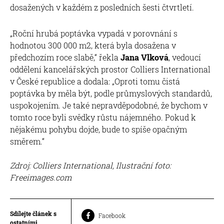
dosažených v každém z posledních šesti čtvrtletí.
„Roční hrubá poptávka vypadá v porovnání s
hodnotou 300 000 m2, která byla dosažena v
předchozím roce slabě,“ řekla
Jana Vlková
, vedoucí
oddělení kancelářských prostor Colliers International
v České republice a dodala: „Oproti tomu čistá
poptávka by měla být, podle průmyslových standardů,
uspokojením. Je také nepravděpodobné, že bychom v
tomto roce byli svědky růstu nájemného. Pokud k
nějakému pohybu dojde, bude to spíše opačným
směrem.“
Zdroj: Colliers International, Ilustrační foto:
Freeimages.com
Sdílejte článek s
Facebook
ostatními