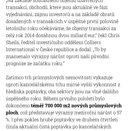
„Na základě současného objemu uzavřených
transakcí, obchodů, které jsou aktuálně ve fázi
vyjednávání, zájmu investorů a na základě obratů
dosažených v transakcích v úspěšné první polovině
letošního roku očekáváme, že objemy transakcí za
celý rok 2014 dosáhnou dvou miliard eur,“ řekl Chris
Sheils, ředitel investičního oddělení Colliers
International v České republice a dodal: „To by
znamenalo výrazný nárůst oproti naší původní
prognóze ze začátku roku.“
Zatímco trh průmyslových nemovitostí vykazuje
oproti kancelářskému trhu mírně vyšší výkonnost z
hlediska poptávky, oba sektory jsou na vlně dalšího
úspěšného roku. Během prvního pololetí bylo
dokončeno
téměř 700 000 m2 nových průmyslových
ploch
, což představuje výrazný meziroční nárůst o 57
%. I přes pokles hrubé poptávky ve druhém čtvrtletí
činila aktuální čistá poptávka po kancelářských