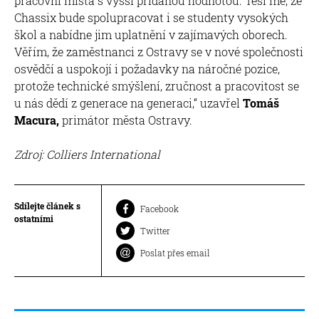
pracovní místa s vyšší přidanou hodnotou. Těší mě, že
Chassix bude spolupracovat i se studenty vysokých
škol a nabídne jim uplatnění v zajímavých oborech.
Věřím, že zaměstnanci z Ostravy se v nové společnosti
osvědčí a uspokojí i požadavky na náročné pozice,
protože technické smýšlení, zručnost a pracovitost se
u nás dědí z generace na generaci,“ uzavřel
Tomáš
Macura,
primátor města Ostravy.
Zdroj: Colliers International
Sdílejte článek s
Facebook
ostatními
Twitter
Poslat přes email