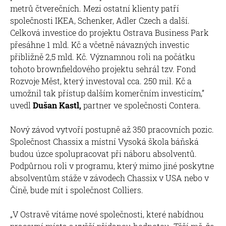
metrů čtverečních. Mezi ostatní klienty patří
společnosti IKEA, Schenker, Adler Czech a další.
Celková investice do projektu Ostrava Business Park
přesáhne 1 mld. Kč a včetně návazných investic
přibližně 2,5 mld. Kč. Významnou roli na počátku
tohoto brownfieldového projektu sehrál tzv. Fond
Rozvoje Měst, který investoval cca. 250 mil. Kč a
umožnil tak přístup dalším komerčním investicím,”
uvedl
Dušan Kastl,
partner ve společnosti Contera.
Nový závod vytvoří postupně až 350 pracovních pozic.
Společnost Chassix a místní Vysoká škola báňská
budou úzce spolupracovat při náboru absolventů.
Podpůrnou roli v programu, který mimo jiné poskytne
absolventům stáže v závodech Chassix v USA nebo v
Číně, bude mít i společnost Colliers.
„V Ostravě vítáme nové společnosti, které nabídnou