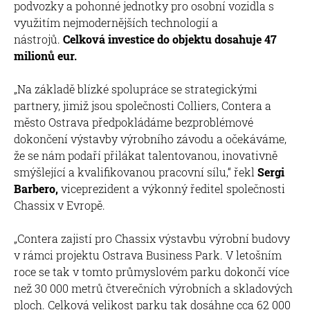
podvozky a pohonné jednotky pro osobní vozidla s
využitím nejmodernějších technologií a
nástrojů.
Celková investice do objektu dosahuje 47
milionů eur.
„Na základě blízké spolupráce se strategickými
partnery, jimiž jsou společnosti Colliers, Contera a
město Ostrava předpokládáme bezproblémové
dokončení výstavby výrobního závodu a očekáváme,
že se nám podaří přilákat talentovanou, inovativně
smýšlející a kvalifikovanou pracovní sílu,“ řekl
Sergi
Barbero,
viceprezident a výkonný ředitel společnosti
Chassix v Evropě.
„Contera zajistí pro Chassix výstavbu výrobní budovy
v rámci projektu Ostrava Business Park. V letošním
roce se tak v tomto průmyslovém parku dokončí více
než 30 000 metrů čtverečních výrobních a skladových
ploch. Celková velikost parku tak dosáhne cca 62 000