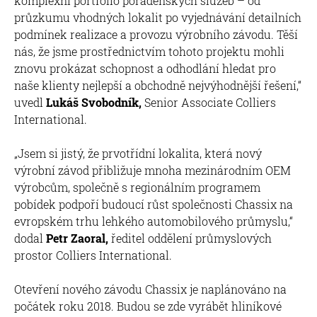
komplexní portfolio poradenských služeb – od
průzkumu vhodných lokalit po vyjednávání detailních
podmínek realizace a provozu výrobního závodu. Těší
nás, že jsme prostřednictvím tohoto projektu mohli
znovu prokázat schopnost a odhodlání hledat pro
naše klienty nejlepší a obchodně nejvýhodnější řešení,“
uvedl
Lukáš Svobodník,
Senior Associate Colliers
International.
„Jsem si jistý, že prvotřídní lokalita, která nový
výrobní závod přibližuje mnoha mezinárodním OEM
výrobcům, společně s regionálním programem
pobídek podpoří budoucí růst společnosti Chassix na
evropském trhu lehkého automobilového průmyslu,“
dodal
Petr Zaoral,
ředitel oddělení průmyslových
prostor Colliers International.
Otevření nového závodu Chassix je naplánováno na
počátek roku 2018. Budou se zde vyrábět hliníkové