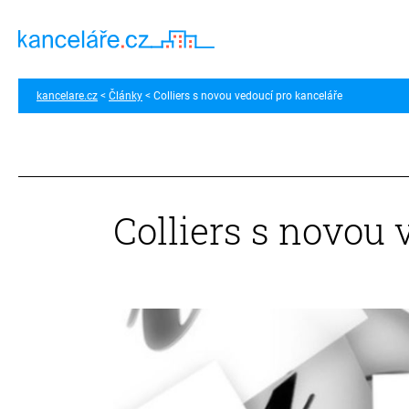
kancelare.cz
Články
Colliers s novou vedoucí pro kanceláře
Colliers s novou 