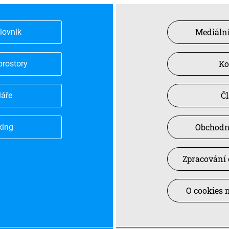
Mediální
slovník
Ko
prostory
Č
láře
Obchodn
king
Zpracování 
O cookies 