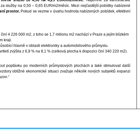
 za služby na 0,50 – 0,65 EUR/m2/měsíc. Mezi nejčastější pobídky nabízené
ní prostor.
Pokud se vezme v úvahu hodnota nabízených pobídek, efektivní
iní 4 226 000 m2, z toho se 1,7 milionu m2 nachází v Praze a jejím blízkém
 kraji.
i působící hlavně v oblasti elektroniky a automobilového průmyslu.
tletí zvýšila z 6,9 % na 8,1 % (celková plocha k dispozici činí 340 220 m2).
out poptávku po moderních průmyslových plochách a také stimulovat další
Navzdory obtížné ekonomické situaci zvažuje několik nových subjektů expanzi
azon.“