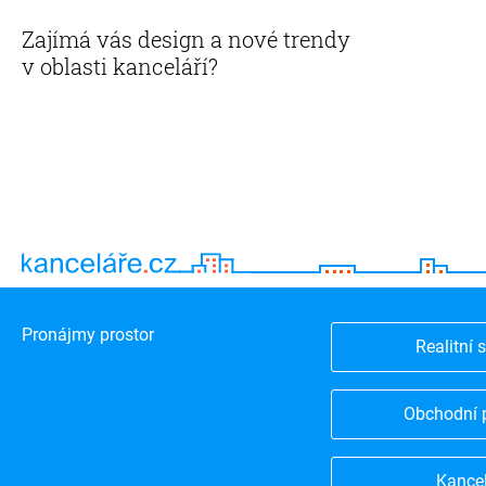
Zajímá vás design a nové trendy
v oblasti kanceláří?
Pronájmy prostor
Realitní 
Obchodní 
Kance