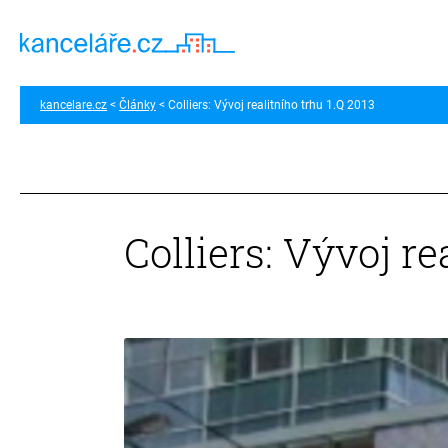
kancelare.cz
Články
Colliers: Vývoj realitního trhu 1.Q 2013
Colliers: Vývoj re