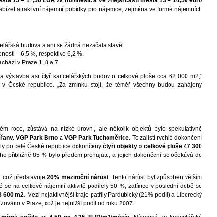
ěsta 15 – 17,50 EUR za m2/měsíc a ve vnější části města 13 – 14,50 euro
nabízet atraktivní nájemní pobídky pro nájemce, zejména ve formě nájemních
elářská budova a ani se žádná nezačala stavět.
osti – 6,5 %, respektive 6,2 %.
chází v Praze 1, 8 a 7.
a výstavba asi čtyř kancelářských budov o celkové ploše cca 62 000 m2,“
onal v České republice. „Za zmínku stojí, že téměř všechny budou zahájeny
ém roce, zůstává na nízké úrovni, ale několik objektů bylo spekulativně
řany, VGP Park Brno a VGP Park Tuchoměrice
. To zajistí rychlé dokončení
 byly po celé České republice dokončeny
čtyři objekty o celkové ploše 47 300
oho přibližně 85 % bylo předem pronajato, a jejich dokončení se očekává do
2, což představuje
20% meziroční nárůst
. Tento nárůst byl způsoben větším
 se na celkové nájemní aktivitě podílely 50 %, zatímco v poslední době se
3 600 m2
. Mezi nejaktivnější kraje patřily Pardubický (21% podíl) a Liberecký
zováno v Praze, což je nejnižší podíl od roku 2007.
e
mírně snížilo ze 4,50 na 4,25 EUR/m2/měsíc
. Nájemné za kancelářské