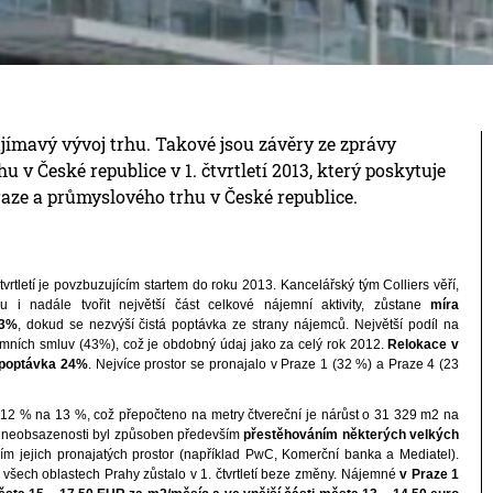
ajímavý vývoj trhu. Takové jsou závěry ze zprávy
hu v České republice v 1. čtvrtletí 2013, který poskytuje
raze a průmyslového trhu v České republice.
vrtletí je povzbuzujícím startem do roku 2013. Kancelářský tým Colliers věří,
i nadále tvořit největší část celkové nájemní aktivity, zůstane
míra
13%
, dokud se nezvýší čistá poptávka ze strany nájemců. Největší podíl na
ájemních smluv (43%), což je obdobný údaj jako za celý rok 2012.
Relokace v
á poptávka 24%
. Nejvíce prostor se pronajalo v Praze 1 (32 %) a Praze 4 (23
 z 12 % na 13 %, což přepočteno na metry čtvereční je nárůst o 31 329 m2 na
t neobsazenosti byl způsoben především
přestěhováním některých velkých
m jejich pronajatých prostor (například PwC, Komerční banka a Mediatel).
 všech oblastech Prahy zůstalo v 1. čtvrtletí beze změny. Nájemné
v Praze 1