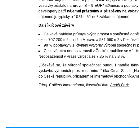
vestavky zůstalo na úrovni 8 – 9 EUR/m2/měsíc a poplatky
developery patří
nájemní prázdniny a příspěvky na vybave
nájemné je typicky o 10 % nižší než základní nájemné.
Další klíčové závěry
Celková nabídka průmyslových prostor v současné době č
okolí, 707 200 m2 na jižní Moravě a 581 660 m2 v Plzeňském
90 % poptávky v 1. čtvrtletí vytvořily výrobní společnost
Celková míra neobsazenosti v České republice se v 1. čtvr
Neobsazenost v Praze vzrostla ze 7,85 % na 8,8 %.
„Očekává se, že výrobní společnosti budou i nadále táhn
výstavbu výrobních prostor na míru, ” říká Omar Sattar. „
do České republiky, příkladem je internetový obchodník Am
Zdroj: Colliers International, Ilustrační foto:
Anděl Park