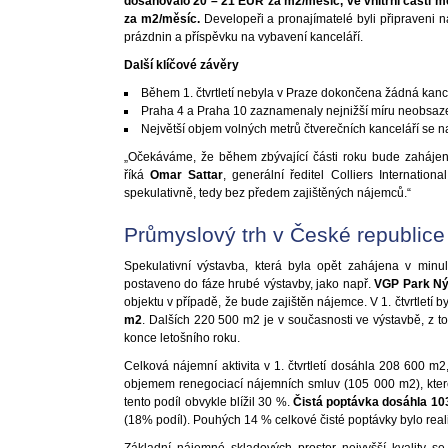
dosahovalo 20 – 21 EUR za m2/měsíc, ve vnitřní části m
za m2/měsíc.
Developeři a pronajímatelé byli připraveni 
prázdnin a příspěvku na vybavení kanceláří.
Další klíčové závěry
Během 1. čtvrtletí nebyla v Praze dokončena žádná kanc
Praha 4 a Praha 10 zaznamenaly nejnižší míru neobsazen
Největší objem volných metrů čtverečních kanceláří se na
„Očekáváme, že během zbývající části roku bude zahájen
říká
Omar Sattar
, generální ředitel Colliers Internati
spekulativně, tedy bez předem zajištěných nájemců.“
Průmyslový trh v České republice
Spekulativní výstavba, která byla opět zahájena v minul
postaveno do fáze hrubé výstavby, jako např.
VGP Park Ný
objektu v případě, že bude zajištěn nájemce. V 1. čtvrtletí
m2
. Dalších 220 500 m2 je v současnosti ve výstavbě, z t
konce letošního roku.
Celková nájemní aktivita v 1. čtvrtletí dosáhla 208 600 m
objemem renegociací nájemních smluv (105 000 m2), které
tento podíl obvykle blížil 30 %.
Čistá poptávka dosáhla 10
(18% podíl). Pouhých 14 % celkové čisté poptávky bylo reali
Základní nájemné skladových prostor nejvyšší kvality s