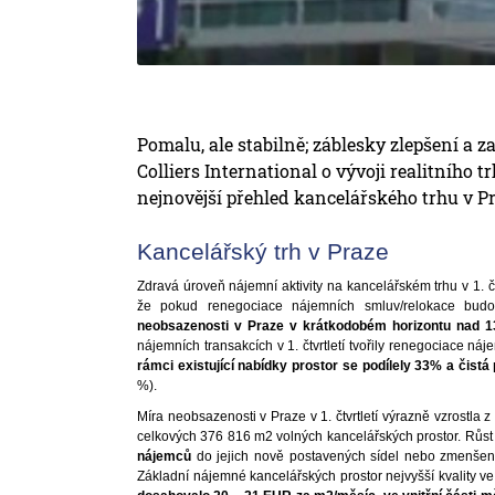
Pomalu, ale stabilně; záblesky zlepšení a z
Colliers International o vývoji realitního tr
nejnovější přehled kancelářského trhu v P
Kancelářský trh v Praze
Zdravá úroveň nájemní aktivity na kancelářském trhu v 1. čt
že pokud renegociace nájemních smluv/relokace budou 
neobsazenosti v Praze v krátkodobém horizontu nad 
nájemních transakcích v 1. čtvrtletí tvořily renegociace n
rámci existující nabídky prostor se podílely 33% a čist
%).
Míra neobsazenosti v Praze v 1. čtvrtletí výrazně vzrostla
celkových 376 816 m2 volných kancelářských prostor. Růs
nájemců
do jejich nově postavených sídel nebo zmenšení
Základní nájemné kancelářských prostor nejvyšší kvality ve