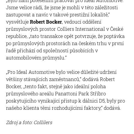
„Bylo nám potěšením pracovat pro Ideal Automotive.
Jsme velice rádi, že jsme je mohli v této záležitosti
zastupovat a navíc v takové prestižní lokalitě,“
vysvětluje
Robert Bocker
, vedoucí oddělení
průmyslových prostor Colliers International v České
republice, „tato transakce opět potvrzuje, že poptávka
po průmyslových prostorách na českém trhu v první
řadě přichází od společností působících v
automobilovém průmyslu.“
„Pro Ideal Automotive bylo velice důležité udržení
většiny stávajících zaměstnanců,“ dodává Robert
Bocker, „tento fakt, stejně jako ideální poloha
průmyslového areálu Panattoni Park Stříbro
poskytujícího vynikající přístup k dálnici D5, byly pro
našeho klienta těmi rozhodujícími faktory,“ dodává.
Zdroj a foto: Collilers