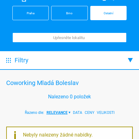
Praha
Brno
Ostatní
Filtry
Coworking Mladá Boleslav
Nalezeno
0
položek
Řazeno dle:
RELEVANCE
DATA
CENY
VELIKOSTI
Nebyly nalezeny žádné nabídky.