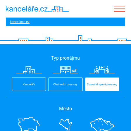
kancelare.cz
Typ pronájmu
Kanceláře
Obchodní prostory
Coworkingové prostory
Město