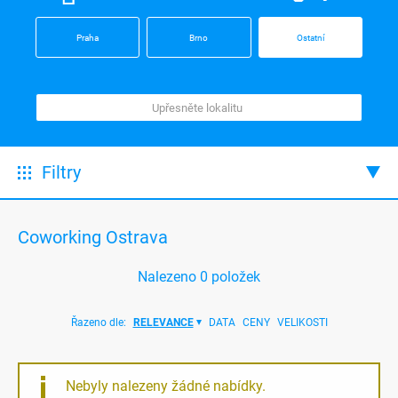
Praha
Brno
Ostatní
Filtry
Coworking Ostrava
Nalezeno
0
položek
Řazeno dle:
RELEVANCE
DATA
CENY
VELIKOSTI
Nebyly nalezeny žádné nabídky.