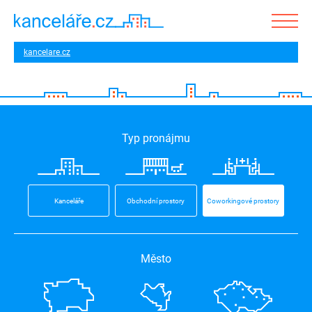
kancelare.cz
Typ pronájmu
Kanceláře
Obchodní prostory
Coworkingové prostory
Město