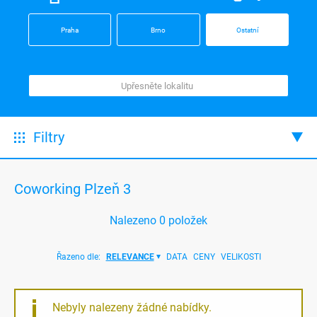
Praha
Brno
Ostatní
Filtry
Coworking Plzeň 3
Nalezeno
0
položek
Řazeno dle:
RELEVANCE
DATA
CENY
VELIKOSTI
Nebyly nalezeny žádné nabídky.