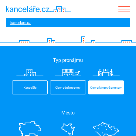
kancelare.cz
Typ pronájmu
Kanceláře
Obchodní prostory
Coworkingové prostory
Město