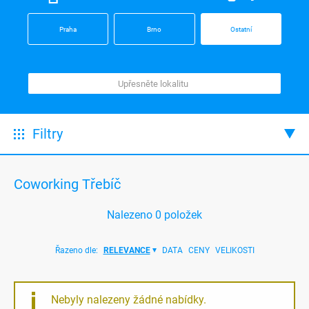
Praha
Brno
Ostatní
Filtry
Coworking Třebíč
Nalezeno
0
položek
Řazeno dle:
RELEVANCE
DATA
CENY
VELIKOSTI
Nebyly nalezeny žádné nabídky.