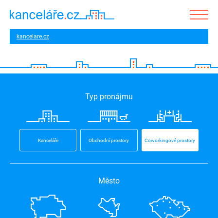
kancelare.cz
Typ pronájmu
Kanceláře
Obchodní prostory
Coworkingové prostory
Město