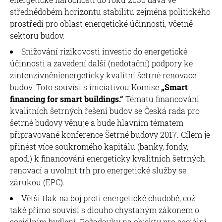
střednědobém horizontu stabilitu zejména politického
prostředí pro oblast energetické účinnosti, včetně
sektoru budov.
Snižování rizikovosti investic do energetické
účinnosti a zavedení další (nedotační) podpory ke
zintenzivněníenergeticky kvalitní šetrné renovace
budov. Toto souvisí s iniciativou Komise
„Smart
financing for smart buildings.“
Tématu financování
kvalitních šetrných řešení budov se Česká rada pro
šetrné budovy věnuje a bude hlavním tématem
připravované konference Šetrné budovy 2017. Cílem je
přinést více soukromého kapitálu (banky, fondy,
apod.) k financování energeticky kvalitních šetrných
renovací a uvolnit trh pro energetické služby se
zárukou (EPC).
Větší tlak na boj proti energetické chudobě, což
také přímo souvisí s dlouho chystaným zákonem o
sociálním bydlení. Požadavky na objekty pro sociální