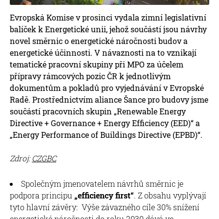
Evropská Komise v prosinci vydala zimní legislativní
balíček k Energetické unii, jehož součástí jsou návrhy
novel směrnic o energetické náročnosti budov a
energetické účinnosti. V návaznosti na to vznikají
tematické pracovní skupiny při MPO za účelem
přípravy rámcových pozic ČR k jednotlivým
dokumentům a pokladů pro vyjednávání v Evropské
Radě. Prostřednictvím aliance Šance pro budovy jsme
součástí pracovních skupin „Renewable Energy
Directive + Governance + Energy Efficiency (EED)“ a
„Energy Performance of Buildings Directive (EPBD)“.
Zdroj:
CZGBC
Společným jmenovatelem návrhů směrnic je
podpora principu
„efficiency first“
. Z obsahu vyplývají
tyto hlavní závěry: Výše závazného cíle 30% snížení
energetické náročnosti do roku 2030 dává ve