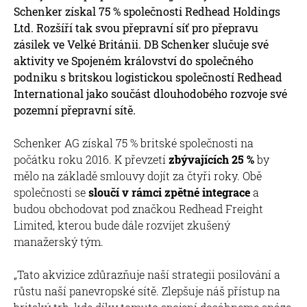
Schenker získal 75 % společnosti Redhead Holdings
Ltd. Rozšíří tak svou přepravní síť pro přepravu
zásilek ve Velké Británii. DB Schenker slučuje své
aktivity ve Spojeném království do společného
podniku s britskou logistickou společností Redhead
International jako součást dlouhodobého rozvoje své
pozemní přepravní sítě.
Schenker AG získal 75 % britské společnosti na
počátku roku 2016. K převzetí
zbývajících 25 %
by
mělo na základě smlouvy dojít za čtyři roky. Obě
společnosti se
sloučí v rámci zpětné integrace
a
budou obchodovat pod značkou Redhead Freight
Limited, kterou bude dále rozvíjet zkušený
manažerský tým.
„Tato akvizice zdůrazňuje naší strategii posilování a
růstu naší panevropské sítě. Zlepšuje náš přístup na