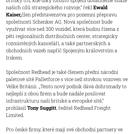
britský trh, kde díky tomuto spojení dosáhneme snáze
našich cílů strategického rozvoje,“ řekl
Ewald
Kaiser,
člen představenstva pro pozemní přepravu
společnosti Schenker AG. Nová společnost bude
využívat více než 300 vozidel, která budou řízena z
pěti regionálních distribučních center, strategicky
rozmístěných kanceláří, a také partnerských a
obchodních vazeb napříč Spojeným královstvím a
Irskem.
Společnost Redhead je také členem přední národní
paletové sítě Palletforce s více než stovkou vozoven ve
Velké Británii. „Tento nový podnik dává dohromady to
nejlepší z obou firem a bude nadále posilovat
infrastrukturu naší britské a evropské sítě,“
prohlásil
Tony Suggitt
, ředitel Redhead Freight
Limited.
Pro české firmy, které mají své obchodní partnery ve