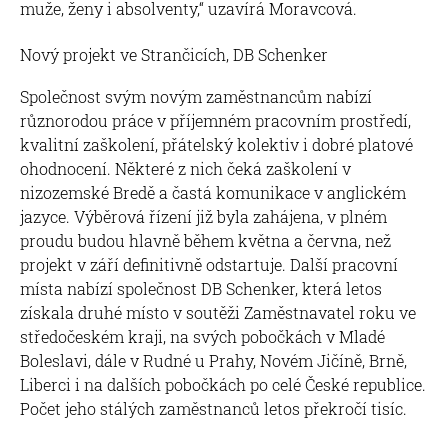
muže, ženy i absolventy,“ uzavírá Moravcová.
Nový projekt ve Strančicích, DB Schenker
Společnost svým novým zaměstnancům nabízí
různorodou práce v příjemném pracovním prostředí,
kvalitní zaškolení, přátelský kolektiv i dobré platové
ohodnocení. Některé z nich čeká zaškolení v
nizozemské Bredě a častá komunikace v anglickém
jazyce. Výběrová řízení již byla zahájena, v plném
proudu budou hlavně během května a června, než
projekt v září definitivně odstartuje. Další pracovní
místa nabízí společnost DB Schenker, která letos
získala druhé místo v soutěži Zaměstnavatel roku ve
středočeském kraji, na svých pobočkách v Mladé
Boleslavi, dále v Rudné u Prahy, Novém Jičíně, Brně,
Liberci i na dalších pobočkách po celé České republice.
Počet jeho stálých zaměstnanců letos překročí tisíc.