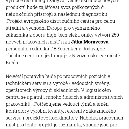
výrobce technologií zabývá. Vedle distribuce nových
produktů bude zajišťovat svoz poškozených či
nefunkčních přístrojů a následnou diagnostiku.
„Projekt evropského distribučního centra pro celou
střední a východní Evropu pro významného
zákazníka z oboru high-tech elektroniky vytvoří 250
nových pracovních míst,“ říká
Jitka Moravcová
,
personální ředitelka DB Schenker a dodává, že
obdobné centrum již funguje v Nizozemsku, ve městě
Breda.
Největší poptávka bude po pracovních pozicích v
technickém servisu a výrobě - vedoucích směny,
operátorech výroby či skladnících. V logistickém
centru se uplatní i mnoho řídících a administrativních
pracovníků. „Potřebujeme vedoucí týmů a směn,
kontrolory výrobní kvality, referenty zákaznického
servisu i projektové koordinátory. Nabídka pracovních
míst pro tento projekt je rozmanitá, vhodné jsou pro