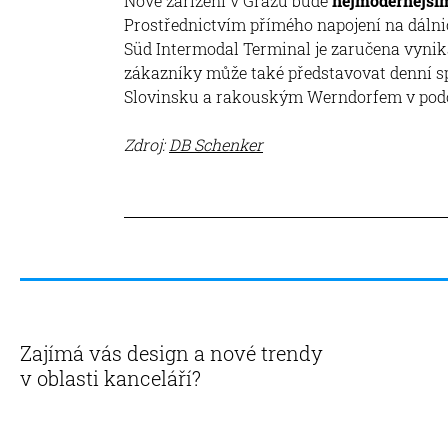
Nové zařízení v Grazu bude
nejmodernějším
Prostřednictvím přímého napojení na dálnice
Süd Intermodal Terminal je zaručena vynik
zákazníky může také představovat denní s
Slovinsku a rakouským Werndorfem v podob
Zdroj:
DB Schenker
Zajímá vás design a nové trendy
v oblasti kanceláří?