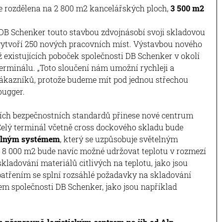
e rozdělena na 2 800 m2 kancelářských ploch,
3 500 m2
 DB Schenker touto stavbou zdvojnásobí svoji skladovou
vytvoří 250 nových pracovních míst. Výstavbou nového
iž existujících poboček společnosti DB Schenker v okolí
erminálu. „Toto sloučení nám umožní rychleji a
 zákazníků, protože budeme mít pod jednou střechou
bugger.
jších bezpečnostních standardů přinese nové centrum
 Celý terminál včetně cross dockového skladu bude
telným systémem
, který se uzpůsobuje světelným
 8 000 m2 bude navíc možné udržovat teplotu v rozmezí
ladování materiálů citlivých na teplotu, jako jsou
atřením se splní rozsáhlé požadavky na skladování
m společnosti DB Schenker, jako jsou například