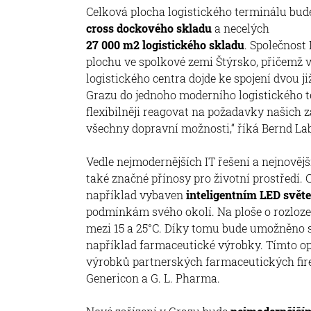
Celková plocha logistického terminálu bud
cross dockového skladu
a necelých
27 000 m2 logistického skladu
. Společnost
plochu ve spolkové zemi Štýrsko, přičemž 
logistického centra dojde ke spojení dvou j
Grazu do jednoho moderního logistického t
flexibilněji reagovat na požadavky našich
všechny dopravní možnosti,“ říká Bernd La
Vedle nejmodernějších IT řešení a nejnově
také značné přínosy pro životní prostředí.
například vybaven
inteligentním LED svě
podmínkám svého okolí. Na ploše o rozloze
mezi 15 a 25°C. Díky tomu bude umožněno sk
například farmaceutické výrobky. Tímto op
výrobků partnerských farmaceutických fire
Genericon a G. L. Pharma.