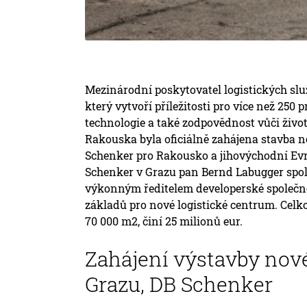
Mezinárodní poskytovatel logistických služ
který vytvoří příležitosti pro více než 25
technologie a také zodpovědnost vůči život
Rakouska byla oficiálně zahájena stavba no
Schenker pro Rakousko a jihovýchodní Evr
Schenker v Grazu pan Bernd Labugger spo
výkonným ředitelem developerské společno
základů pro nové logistické centrum. Celk
70 000 m2, činí 25 milionů eur.
Zahájení výstavby nové
Grazu, DB Schenker