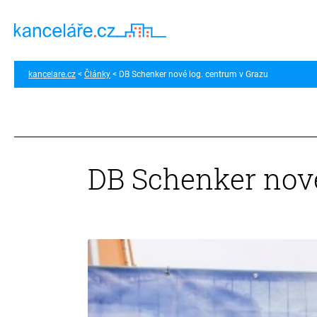
kancelare.cz
Články
DB Schenker nové log. centrum v Grazu
DB Schenker nové