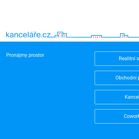
Pronájmy prostor
Realitní 
Obchodní 
Kance
Cowor