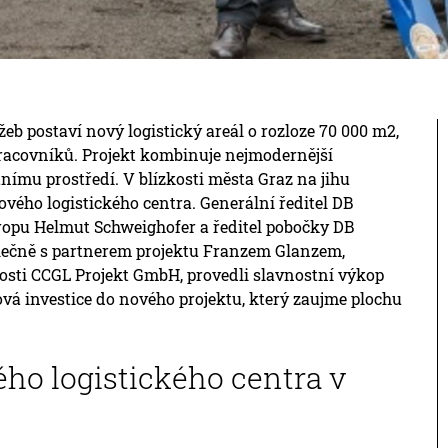
eb postaví nový logistický areál o rozloze 70 000 m2,
0 pracovníků. Projekt kombinuje nejmodernější
nímu prostředí. V blízkosti města Graz na jihu
vého logistického centra. Generální ředitel DB
opu Helmut Schweighofer a ředitel pobočky DB
lečně s partnerem projektu Franzem Glanzem,
sti CCGL Projekt GmbH, provedli slavnostní výkop
ová investice do nového projektu, který zaujme plochu
ho logistického centra v