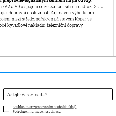
 přepravně-logistickým centrem na jih od Alp
.
 A2 a A9 a spojení se železniční sítí na nádraží Graz
ající dopravní obslužnost. Zajímavou výhodu pro
pojení mezi středomořským přístavem Koper ve
ě kyvadlové nákladní železniční dopravy.
Zadejte Váš e-mail...
Souhlasím se zpracováním osobních údajů
Podrobné informace nesouhlasu