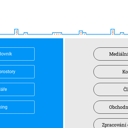
Mediální
slovník
Ko
prostory
Č
láře
Obchodn
king
Zpracování 