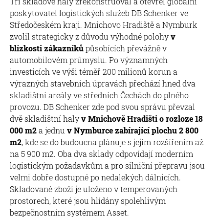
Tři skladové haly zrekonstruoval a otevřel globální
poskytovatel logistických služeb DB Schenker ve
Středočeském kraji. Mnichovo Hradiště a Nymburk
zvolil strategicky z důvodu výhodné polohy
v
blízkosti zákazníků
působících převážně v
automobilovém průmyslu. Po významných
investicích ve výši téměř 200 milionů korun a
výrazných stavebních úpravách přechází hned dva
skladištní areály ve středních Čechách do plného
provozu. DB Schenker zde pod svou správu převzal
dvě skladištní haly
v Mnichově Hradišti o rozloze 18
000 m2
a jednu
v Nymburce zabírající plochu 2 800
m2
, kde se do budoucna plánuje s jejím rozšířením až
na 5 900 m2. Oba dva sklady odpovídají moderním
logistickým požadavkům a pro silniční přepravu jsou
velmi dobře dostupné po nedalekých dálnicích.
Skladované zboží je uloženo v temperovaných
prostorech, které jsou hlídány spolehlivým
bezpečnostním systémem Asset.