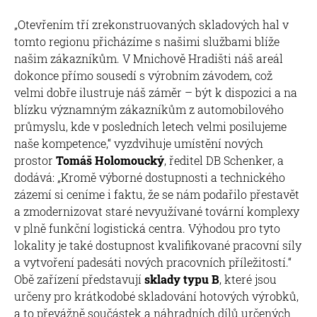
„Otevřením tří zrekonstruovaných skladových hal v
tomto regionu přicházíme s našimi službami blíže
našim zákazníkům. V Mnichově Hradišti náš areál
dokonce přímo sousedí s výrobním závodem, což
velmi dobře ilustruje náš záměr – být k dispozici a na
blízku významným zákazníkům z automobilového
průmyslu, kde v posledních letech velmi posilujeme
naše kompetence,“ vyzdvihuje umístění nových
prostor
Tomáš Holomoucký
, ředitel DB Schenker, a
dodává: „Kromě výborné dostupnosti a technického
zázemí si ceníme i faktu, že se nám podařilo přestavět
a zmodernizovat staré nevyužívané tovární komplexy
v plně funkční logistická centra. Výhodou pro tyto
lokality je také dostupnost kvalifikované pracovní síly
a vytvoření padesáti nových pracovních příležitostí.“
Obě zařízení představují
sklady typu B
, které jsou
určeny pro krátkodobé skladování hotových výrobků,
a to převážně součástek a náhradních dílů určených