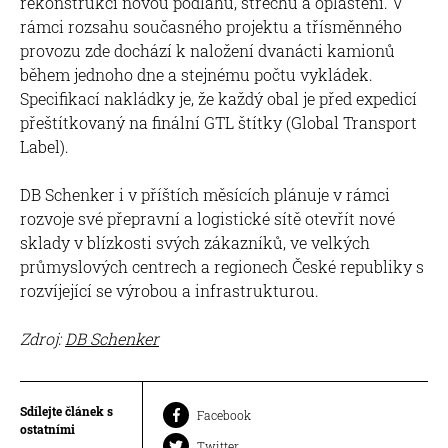
rekonstrukci novou podlahu, střechu a opláštění. V
rámci rozsahu současného projektu a třísměnného
provozu zde dochází k naložení dvanácti kamionů
během jednoho dne a stejnému počtu vykládek.
Specifikací nakládky je, že každý obal je před expedicí
přeštítkovaný na finální GTL štítky (Global Transport
Label).
DB Schenker i v příštích měsících plánuje v rámci
rozvoje své přepravní a logistické sítě otevřít nové
sklady v blízkosti svých zákazníků, ve velkých
průmyslových centrech a regionech České republiky s
rozvíjející se výrobou a infrastrukturou.
Zdroj:
DB Schenker
Sdílejte článek s
Facebook
ostatními
Twitter