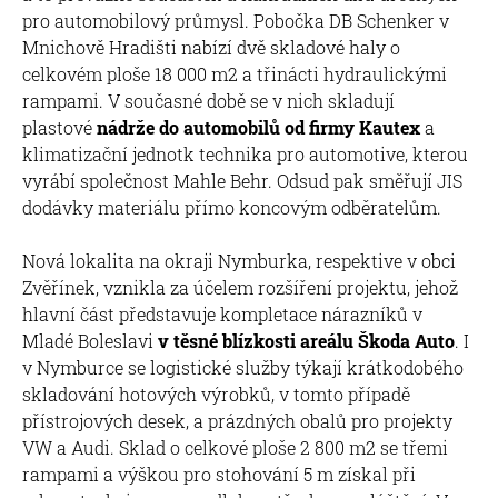
pro automobilový průmysl. Pobočka DB Schenker v
Mnichově Hradišti nabízí dvě skladové haly o
celkovém ploše 18 000 m2 a třinácti hydraulickými
rampami. V současné době se v nich skladují
plastové
nádrže do automobilů od firmy Kautex
a
klimatizační jednotk technika pro automotive, kterou
vyrábí společnost Mahle Behr. Odsud pak směřují JIS
dodávky materiálu přímo koncovým odběratelům.
Nová lokalita na okraji Nymburka, respektive v obci
Zvěřínek, vznikla za účelem rozšíření projektu, jehož
hlavní část představuje kompletace nárazníků v
Mladé Boleslavi
v těsné blízkosti areálu Škoda Auto
. I
v Nymburce se logistické služby týkají krátkodobého
skladování hotových výrobků, v tomto případě
přístrojových desek, a prázdných obalů pro projekty
VW a Audi. Sklad o celkové ploše 2 800 m2 se třemi
rampami a výškou pro stohování 5 m získal při