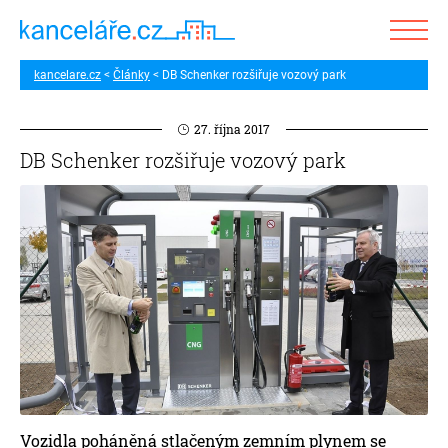
kancelare.cz
Články
DB Schenker rozšiřuje vozový park
27. října 2017
DB Schenker rozšiřuje vozový park
Vozidla poháněná stlačeným zemním plynem se