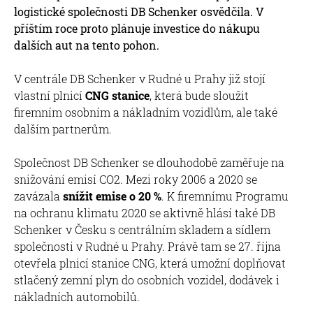
logistické společnosti DB Schenker osvědčila. V
příštím roce proto plánuje investice do nákupu
dalších aut na tento pohon.
V centrále DB Schenker v Rudné u Prahy již stojí
vlastní plnicí
CNG stanice
, která bude sloužit
firemním osobním a nákladním vozidlům, ale také
dalším partnerům.
Společnost DB Schenker se dlouhodobě zaměřuje na
snižování emisí CO2. Mezi roky 2006 a 2020 se
zavázala
snížit emise o 20 %
. K firemnímu Programu
na ochranu klimatu 2020 se aktivně hlásí také DB
Schenker v Česku s centrálním skladem a sídlem
společnosti v Rudné u Prahy. Právě tam se 27. října
otevřela plnicí stanice CNG, která umožní doplňovat
stlačený zemní plyn do osobních vozidel, dodávek i
nákladních automobilů.