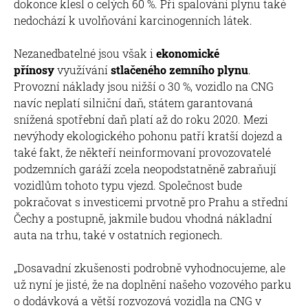
dokonce klesl o celých 60 %. Při spalování plynu také
nedochází k uvolňování karcinogenních látek.
Nezanedbatelné jsou však i
ekonomické
přínosy
využívání
stlačeného zemního plynu
.
Provozní náklady jsou nižší o 30 %, vozidlo na CNG
navíc neplatí silniční daň, státem garantovaná
snížená spotřební daň platí až do roku 2020. Mezi
nevýhody ekologického pohonu patří kratší dojezd a
také fakt, že někteří neinformovaní provozovatelé
podzemních garáží zcela neopodstatněně zabraňují
vozidlům tohoto typu vjezd. Společnost bude
pokračovat s investicemi prvotně pro Prahu a střední
Čechy a postupně, jakmile budou vhodná nákladní
auta na trhu, také v ostatních regionech.
„Dosavadní zkušenosti podrobně vyhodnocujeme, ale
už nyní je jisté, že na doplnění našeho vozového parku
o dodávková a větší rozvozová vozidla na CNG v