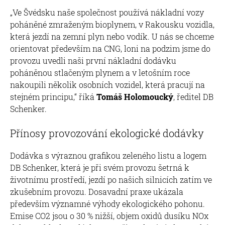
„Ve Švédsku naše společnost používá nákladní vozy
poháněné zmraženým bioplynem, v Rakousku vozidla,
která jezdí na zemní plyn nebo vodík. U nás se chceme
orientovat především na CNG, loni na podzim jsme do
provozu uvedli naši první nákladní dodávku
poháněnou stlačeným plynem a v letošním roce
nakoupili několik osobních vozidel, která pracují na
stejném principu,“ říká
Tomáš Holomoucký
, ředitel DB
Schenker.
Přínosy provozování ekologické dodávky
Dodávka s výraznou grafikou zeleného listu a logem
DB Schenker, která je při svém provozu šetrná k
životnímu prostředí, jezdí po našich silnicích zatím ve
zkušebním provozu. Dosavadní praxe ukázala
především významné výhody ekologického pohonu.
Emise CO2 jsou o 30 % nižší, objem oxidů dusíku NOx