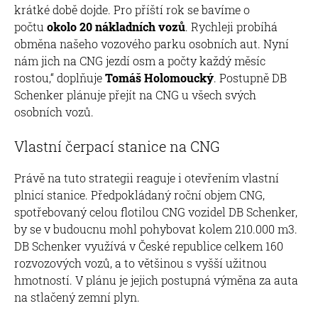
krátké době dojde. Pro příští rok se bavíme o
počtu
okolo 20 nákladních vozů
. Rychleji probíhá
obměna našeho vozového parku osobních aut. Nyní
nám jich na CNG jezdí osm a počty každý měsíc
rostou,“ doplňuje
Tomáš Holomoucký
. Postupně DB
Schenker plánuje přejít na CNG u všech svých
osobních vozů.
Vlastní čerpací stanice na CNG
Právě na tuto strategii reaguje i otevřením vlastní
plnicí stanice. Předpokládaný roční objem CNG,
spotřebovaný celou flotilou CNG vozidel DB Schenker,
by se v budoucnu mohl pohybovat kolem 210.000 m3.
DB Schenker využívá v České republice celkem 160
rozvozových vozů, a to většinou s vyšší užitnou
hmotností. V plánu je jejich postupná výměna za auta
na stlačený zemní plyn.