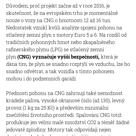
Důvodem, proč projekt začne až v roce 2016, je
skutečnost, že na evropském trhu je momentálně
nouze o vozy na CNG o hmotnosti 12 až 16 tun.
Nedostatek vznikl kvůli analýze spojení pohonu na
stlačený zemní plyn s motory Euro 5 a 6. Na rozdíl od
tradičních pohonných hmot nebo zkapalněného
rafinerského plynu (LPG) se stlačený zemní
plyn
(CNG) vyznačuje vyšší bezpečností,
která je
dána tím, že plyn se snadno rozptýlí ve vzduchu, lze ho
snadno odvětrat, a tak vozidla s tímto pohonem
mohou i do podzemních garáží.
Přednosti pohonu na CNG zahrnují také nemožnost
krádeže paliva, vysoké oktanové číslo (až 130), levný
provoz (1 kg za 25 Kč) a především minimální
znečištění životního prostředí. Spalování CNG totiž
produkuje jen velmi malé množství CO2 a téměř žádné
jedovaté zplodiny. Motory tak odpovídají nejen