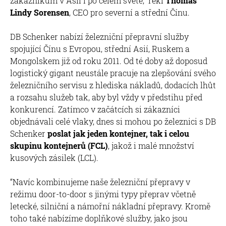
zákazníkům v Asii i po celém světě,” řekl
Thomas
Lindy Sorensen
, CEO pro severní a střední Čínu.
DB Schenker nabízí železniční přepravní služby
spojující Čínu s Evropou, střední Asií, Ruskem a
Mongolskem již od roku 2011. Od té doby až doposud
logistický gigant neustále pracuje na zlepšování svého
železničního servisu z hlediska nákladů, dodacích lhůt
a rozsahu služeb tak, aby byl vždy v předstihu před
konkurencí. Zatímco v začátcích si zákazníci
objednávali celé vlaky, dnes si mohou po železnici s DB
Schenker
poslat jak jeden kontejner, tak i celou
skupinu kontejnerů (FCL)
, jakož i malé množství
kusových zásilek (LCL).
“Navíc kombinujeme naše železniční přepravy v
režimu door-to-door s jinými typy přeprav včetně
letecké, silniční a námořní nákladní přepravy. Kromě
toho také nabízíme doplňkové služby, jako jsou