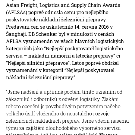
Asian Freight, Logistics and Supply Chain Awards
(AFLSAs) poprvé odnesla cenu pro nejlepšího
poskytovatele nákladní železniční přepravy.
Předávání cen se uskutečnilo 14. června 2016 v
Šanghaji. DB Schenker byl v minulosti v cenách
AFLSA vyznamenán ve všech hlavních logistických
kategoriích jako “Nejlepší poskytovatel logistického
servisu – nákladní námořní a letecké přepravy” či
“Nejlepší silniční přepravce”. Letos poprvé obdržel
vyznamenání v kategorii “Nejlepší poskytovatel
nákladní železniční přepravy.”
“Jsme nadšeni a upřímně poctěni tímto uznáním od
zákazníků i odborníků z odvětví logistiky. Získání
tohoto ocenění je povzbudivým potvrzením našeho
velkého úsilí vloženého do neustálého rozvoje
železničních nákladních přeprav. Jsme vděčni našemu
týmu za zajištění dlouhodobého výborného servisu