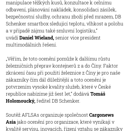
manipulace těžkých kusů, konzultace k celnímu
odbavení, plánování nakládek, konsolidaci zásilek,
bezpečnostní služby, ochranu zboží před mrazem, DB
Schenker smartbox sledující teplotu, vlhkost a polohu
a v případě zájmu také smluvní logistiku,”
uvádí
Daniel Wieland,
senior vice president
multimodálních řešení.
„Věřím, že toto ocenění pomůže k dalšímu růstu
železničních přeprav kontejnerů z a do Číny. Faktor
zkrácení času při použití železnice z Číny je pro naše
zákazníky čím dál důležitější a toto ocenění je
potvrzením vysoké kvality služeb, které v České
republice nabízíme již šest let,“ dodává
Tomáš
Holomoucký,
ředitel DB Schenker.
Soutěž AFLSAs organizuje společnost
Cargonews
Asia
jako ocenění pro organizace, které vynikají v
kvalitě servisu, inovacích, řízení vztahu se zákazníky