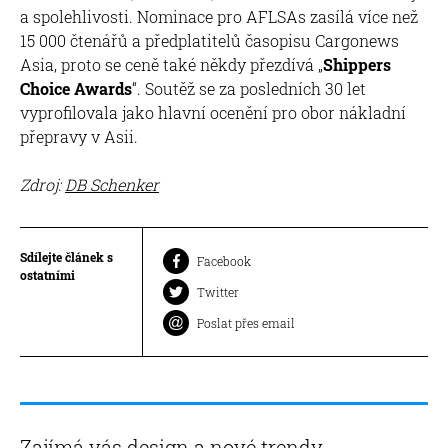
a spolehlivosti. Nominace pro AFLSAs zasílá více než
15 000 čtenářů a předplatitelů časopisu Cargonews
Asia, proto se ceně také někdy přezdívá „
Shippers
Choice Awards
“. Soutěž se za posledních 30 let
vyprofilovala jako hlavní ocenění pro obor nákladní
přepravy v Asii.
Zdroj:
DB Schenker
Sdílejte článek s
Facebook
ostatními
Twitter
Poslat přes email
Zajímá vás design a nové trendy