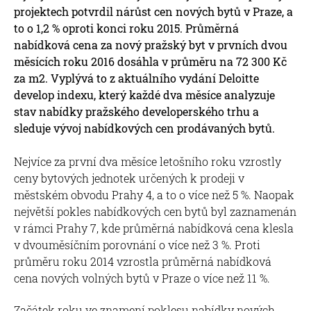
projektech potvrdil nárůst cen nových bytů v Praze, a
to o 1,2 % oproti konci roku 2015. Průměrná
nabídková cena za nový pražský byt v prvních dvou
měsících roku 2016 dosáhla v průměru na 72 300 Kč
za m2. Vyplývá to z aktuálního vydání Deloitte
develop indexu, který každé dva měsíce analyzuje
stav nabídky pražského developerského trhu a
sleduje vývoj nabídkových cen prodávaných bytů.
Nejvíce za první dva měsíce letošního roku vzrostly
ceny bytových jednotek určených k prodeji v
městském obvodu Prahy 4, a to o více než 5 %. Naopak
největší pokles nabídkových cen bytů byl zaznamenán
v rámci Prahy 7, kde průměrná nabídková cena klesla
v dvouměsíčním porovnání o více než 3 %. Proti
průměru roku 2014 vzrostla průměrná nabídková
cena nových volných bytů v Praze o více než 11 %.
Začátek roku ve znamení poklesu nabídky nových