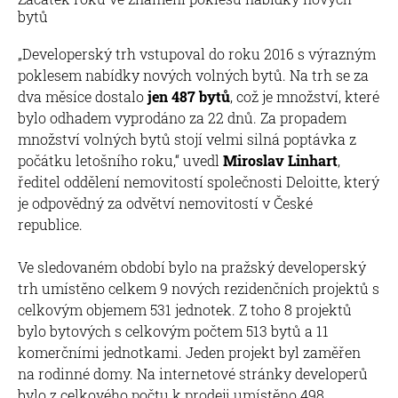
bytů
„Developerský trh vstupoval do roku 2016 s výrazným
poklesem nabídky nových volných bytů. Na trh se za
dva měsíce dostalo
jen 487 bytů
, což je množství, které
bylo odhadem vyprodáno za 22 dnů. Za propadem
množství volných bytů stojí velmi silná poptávka z
počátku letošního roku,“ uvedl
Miroslav Linhart
,
ředitel oddělení nemovitostí společnosti Deloitte, který
je odpovědný za odvětví nemovitostí v České
republice.
Ve sledovaném období bylo na pražský developerský
trh umístěno celkem 9 nových rezidenčních projektů s
celkovým objemem 531 jednotek. Z toho 8 projektů
bylo bytových s celkovým počtem 513 bytů a 11
komerčními jednotkami. Jeden projekt byl zaměřen
na rodinné domy. Na internetové stránky developerů
bylo z celkového počtu k prodeji umístěno 498