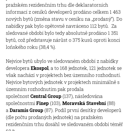
pražském rezidenčním trhu dle deklaratorních
informací z ceníků developerů prodáno celkem 1 463
nových bytů (změna stavu v ceníku na „prodaný“). Do
nabídky pak bylo opětovně navráceno 112 bytů. Za
sledované období bylo tedy absolutně prodáno 1 351
bytů, což představuje nárůst o 375 kusů oproti konci
loňského roku (38,4 %).
Nejvíce bytů ubylo ve sledovaném období z nabídky
developera
Ekospol
, a to 168 jednotek, 121 jednotek se
však nachází v projektech bez územního rozhodnutí.
Nejvíce bytových jednotek v projektech minimálně s
územním rozhodnutím pak prodala
společnost
Central Group
(137), následována
společnostmi
Finep
(103),
Moravská Stavební
(88)
a
Daramis Group
(87). Podíl první desítky developerů
(dle počtu prodaných jednotek) na pražském
rezidenčním trhu dosáhl ve sledovaném období téměř