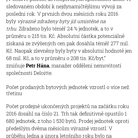
sledovaném období k nejdynamičtějšímu vývoji za
poslední rok. V prvních dvou měsících roku 2016
byly
výrazně zdraženy byty již umístěné na
trhu.
Zdraženo bylo téměř 24 % jednotek, a to v
průměru o 215 tis. Kč. Absolutní částka potenciálně
získaná ze zvýšených cen pak dosáhla téměř 277 mil.
Kč. Naopak zlevněny byly byty v absolutní hodnotě jen
68 mil. Kč, a to v průměru o 208 tis. Kč/byt,“
zmiňuje
Petr Hána
, manažer oddělení nemovitostí
společnosti Deloitte.
Počet prodaných bytových jednotek vzrostl o více než
třetinu
Počet prodejně ukončených projektů na začátku roku
2016 dosáhl na číslo 21. Trh tak definitivně opustilo 1
680 jednotek, z toho 1 530 bytů. Prodej jednotek oproti
předešlým dvěma měsícům výrazně vzrostl. V
průběhu ledna a února letošního roku bylo na