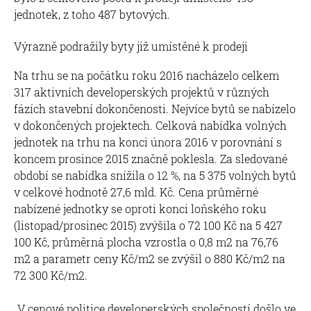
jednotek, z toho 487 bytových.
Výrazně podražily byty již umístěné k prodeji
Na trhu se na počátku roku 2016 nacházelo celkem
317 aktivních developerských projektů v různých
fázích stavební dokončenosti. Nejvíce bytů se nabízelo
v dokončených projektech. Celková nabídka volných
jednotek na trhu na konci února 2016 v porovnání s
koncem prosince 2015 značně poklesla. Za sledované
období se nabídka snížila o 12 %, na 5 375 volných bytů
v celkové hodnotě 27,6 mld. Kč. Cena průměrné
nabízené jednotky se oproti konci loňského roku
(listopad/prosinec 2015) zvýšila o 72 100 Kč na 5 427
100 Kč, průměrná plocha vzrostla o 0,8 m2 na 76,76
m2 a parametr ceny Kč/m2 se zvýšil o 880 Kč/m2 na
72 300 Kč/m2.
„V cenové politice developerských společností došlo ve