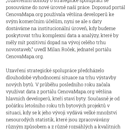
„Uzavřením dohody o strategické spolupráci se
posouváme do nové úrovně naší práce. Doposud portál
CenovaMapa.org používala většina developerů ke
svým komerčním účelům, nyní se ale s daty
dostáváme na institucionální úroveň, kdy budeme
poskytovat trhu komplexní data a analýzy, které by
měly mít pozitivní dopad na vývoj celého trhu
novostaveb,“ uvedl Milan Roček, jednatel portálu
CenovaMapa.org.
Uzavření strategické spolupráce předcházelo
dlouhodobé vyhodnocení situace na trhu výstavby
nových bytů. V průběhu posledního roku začala
využívat data z portálu CenovaMapa.org většina
hlavních developerů, kteří staví byty. Současně je od
počátku letošního roku trh bytových projektů v
situaci, kdy se k jeho vývoji vydává velké množství
nesourodých statistik, které jsou zpracovávány
různým způsobem a z různě rozsáhlých a kvalitních