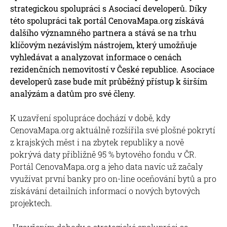
strategickou spolupráci s Asociací developerů. Díky
této spolupráci tak portál CenovaMapa.org získává
dalšího významného partnera a stává se na trhu
klíčovým nezávislým nástrojem, který umožňuje
vyhledávat a analyzovat informace o cenách
rezidenčních nemovitostí v České republice. Asociace
developerů zase bude mít průběžný přístup k širším
analýzám a datům pro své členy.
K uzavření spolupráce dochází v době, kdy
CenovaMapa.org aktuálně rozšířila své plošné pokrytí
z krajských měst i na zbytek republiky a nově
pokrývá daty přibližně 95 % bytového fondu v ČR.
Portál CenovaMapa.org a jeho data navíc už začaly
využívat první banky pro on-line oceňování bytů a pro
získávání detailních informací o nových bytových
projektech.