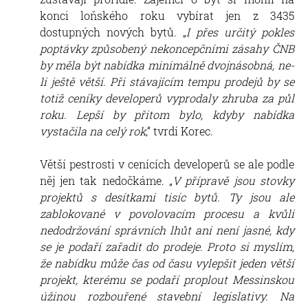
konci loňského roku vybírat jen z 3435
dostupných nových bytů. „
I přes určitý pokles
poptávky způsobený nekoncepčními zásahy ČNB
by měla být nabídka minimálně dvojnásobná, ne-
li ještě větší. Při stávajícím tempu prodejů by se
totiž ceníky developerů vyprodaly zhruba za půl
roku. Lepší by přitom bylo, kdyby nabídka
vystačila na celý rok
,“ tvrdí Korec.
Větší pestrosti v cenících developerů se ale podle
něj jen tak nedočkáme. „
V přípravě jsou stovky
projektů s desítkami tisíc bytů. Ty jsou ale
zablokované v povolovacím procesu a kvůli
nedodržování správních lhůt ani není jasné, kdy
se je podaří zařadit do prodeje. Proto si myslím,
že nabídku může čas od času vylepšit jeden větší
projekt, kterému se podaří proplout Messinskou
úžinou rozbouřené stavební legislativy. Na