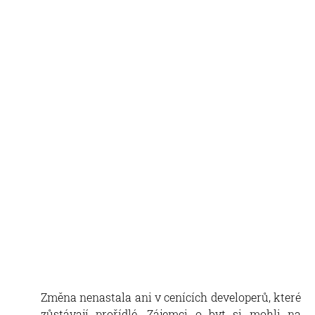
Změna nenastala ani v cenících developerů, které
zůstávají prořídlé. Zájemci o byt si mohli na