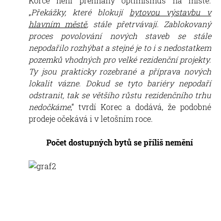
Korce není přehnaný optimismus na místě.
„
Překážky, které blokují
bytovou výstavbu v
hlavním městě
, stále přetrvávají. Zablokovaný
proces povolování nových staveb se stále
nepodařilo rozhýbat a stejné je to i s nedostatkem
pozemků vhodných pro velké rezidenční projekty.
Ty jsou prakticky rozebrané a příprava nových
lokalit vázne. Dokud se tyto bariéry nepodaří
odstranit, tak se většího růstu rezidenčního trhu
nedočkáme
,“ tvrdí Korec a dodává, že podobné
prodeje očekává i v letošním roce.
Počet dostupných bytů se příliš nemění