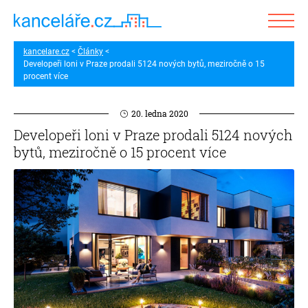
kancelare.cz
Články
Developeři loni v Praze prodali 5124 nových bytů, meziročně o 15
procent více
20. ledna 2020
Developeři loni v Praze prodali 5124 nových
bytů, meziročně o 15 procent více