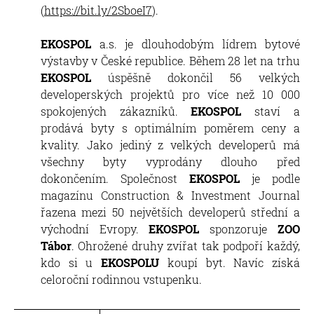
(
https://bit.ly/2SboeI7
).
EKOSPOL
a.s. je dlouhodobým lídrem bytové
výstavby v České republice. Během 28 let na trhu
EKOSPOL
úspěšně dokončil 56 velkých
developerských projektů pro více než 10 000
spokojených zákazníků.
EKOSPOL
staví a
prodává byty s optimálním poměrem ceny a
kvality. Jako jediný z velkých developerů má
všechny byty vyprodány dlouho před
dokončením. Společnost
EKOSPOL
je podle
magazínu Construction & Investment Journal
řazena mezi 50 největších developerů střední a
východní Evropy.
EKOSPOL
sponzoruje
ZOO
Tábor
. Ohrožené druhy zvířat tak podpoří každý,
kdo si u
EKOSPOLU
koupí byt. Navíc získá
celoroční rodinnou vstupenku.