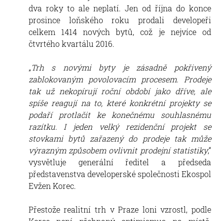
dva roky to ale neplatí. Jen od října do konce
prosince loňského roku prodali developeři
celkem 1414 nových bytů, což je nejvíce od
čtvrtého kvartálu 2016.
„
Trh s novými byty je zásadně pokřivený
zablokovaným povolovacím procesem. Prodeje
tak už nekopírují roční období jako dříve, ale
spíše reagují na to, které konkrétní projekty se
podaří protlačit ke konečnému souhlasnému
razítku. I jeden velký rezidenční projekt se
stovkami bytů zařazený do prodeje tak může
výrazným způsobem ovlivnit prodejní statistiky
,“
vysvětluje generální ředitel a předseda
představenstva developerské společnosti Ekospol
Evžen Korec.
Přestože realitní trh v Praze loni vzrostl, podle