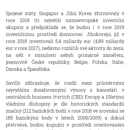
Spojené státy, Singapur a Jižní Korea zformovaly v
roce 2018 tři největší mimoevropské investiční
skupiny a předpokládá se, že budou i v roce 2019
investičnímu prostředí dominovat. Jihokorejci, již v
roce 2018 investovali 5,4 miliardy eur (4,89 miliardy
eur v roce 2017), nedávno rozšířili své aktivity do zemí,
na něž v minulosti nebyli primárně zaměřeni,
jmenovitě České republiky, Belgie, Polska, Itálie,
Dánska a Španělska.
Savills zdůrazňuje, že rozdíl mezi průměrnými
nejvyššími dosahovanými výnosy z kanceláří v
centrálních business čtvrtích (CBD) Evropy a 10letými
vládními dluhopisy je dle historických standardů
značný (212 bazických bodů v roce 2018 ve srovnání se
185 bazickými body v letech 2008/2009) a dokud
přetrvává, budou kupující v prostředí orientovaném