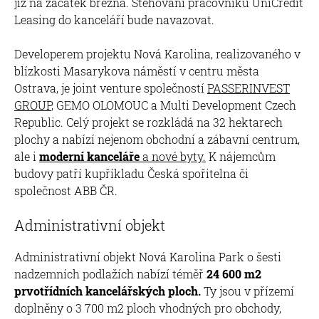
již na začátek března. Stěhování pracovníků UniCredit
Leasing do kanceláří bude navazovat.
Developerem projektu Nová Karolina, realizovaného v
blízkosti Masarykova náměstí v centru města
Ostrava, je joint venture společností
PASSERINVEST
GROUP
, GEMO OLOMOUC a Multi Development Czech
Republic. Celý projekt se rozkládá na 32 hektarech
plochy a nabízí nejenom obchodní a zábavní centrum,
ale i
moderní kanceláře
a nové byty.
K nájemcům
budovy patří kupříkladu Česká spořitelna či
společnost ABB ČR.
Administrativní objekt
Administrativní objekt Nová Karolina Park o šesti
nadzemních podlažích nabízí téměř
24 600 m2
prvotřídních kancelářských ploch.
Ty jsou v přízemí
doplněny o 3 700 m2 ploch vhodných pro obchody,