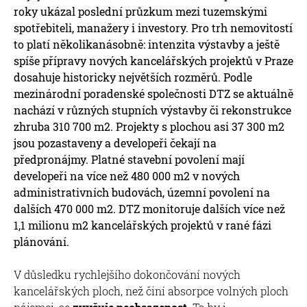
roky ukázal poslední průzkum mezi tuzemskými
spotřebiteli, manažery i investory. Pro trh nemovitostí
to platí několikanásobně: intenzita výstavby a ještě
spíše přípravy nových kancelářských projektů v Praze
dosahuje historicky největších rozměrů. Podle
mezinárodní poradenské společnosti DTZ se aktuálně
nachází v různých stupních výstavby či rekonstrukce
zhruba 310 700 m2. Projekty s plochou asi 37 300 m2
jsou pozastaveny a developeři čekají na
předpronájmy. Platné stavební povolení mají
developeři na více než 480 000 m2 v nových
administrativních budovách, územní povolení na
dalších 470 000 m2. DTZ monitoruje dalších více než
1,1 milionu m2 kancelářských projektů v rané fázi
plánování.
V důsledku rychlejšího dokončování nových
kancelářských ploch, než činí absorpce volných ploch