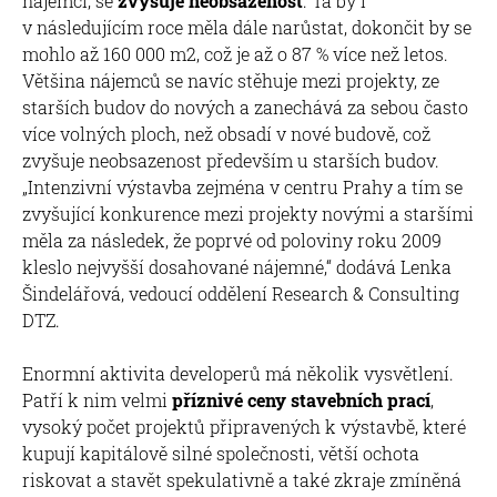
nájemci, se
zvyšuje neobsazenost
. Ta by i
v následujícím roce měla dále narůstat, dokončit by se
mohlo až 160 000 m2, což je až o 87 % více než letos.
Většina nájemců se navíc stěhuje mezi projekty, ze
starších budov do nových a zanechává za sebou často
více volných ploch, než obsadí v nové budově, což
zvyšuje neobsazenost především u starších budov.
„Intenzivní výstavba zejména v centru Prahy a tím se
zvyšující konkurence mezi projekty novými a staršími
měla za následek, že poprvé od poloviny roku 2009
kleslo nejvyšší dosahované nájemné,“ dodává Lenka
Šindelářová, vedoucí oddělení Research & Consulting
DTZ.
Enormní aktivita developerů má několik vysvětlení.
Patří k nim velmi
příznivé ceny stavebních prací
,
vysoký počet projektů připravených k výstavbě, které
kupují kapitálově silné společnosti, větší ochota
riskovat a stavět spekulativně a také zkraje zmíněná