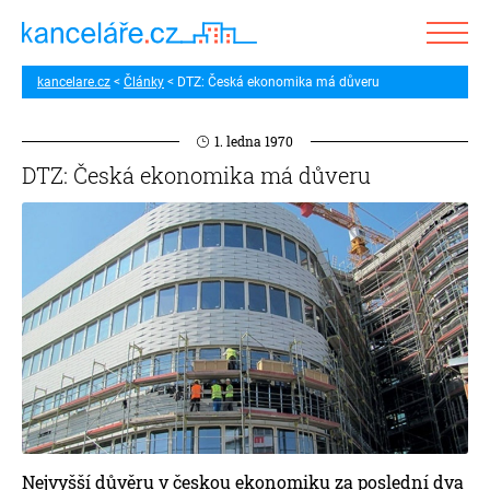
kancelare.cz
Články
DTZ: Česká ekonomika má důveru
1. ledna 1970
DTZ: Česká ekonomika má důveru
Nejvyšší důvěru v českou ekonomiku za poslední dva