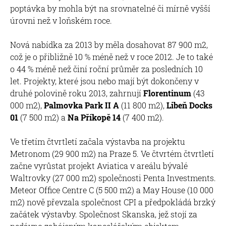
poptávka by mohla být na srovnatelné či mírně vyšší
úrovni než v loňském roce.
Nová nabídka za 2013 by měla dosahovat 87 900 m2,
což je o přibližně 10 % méně než v roce 2012. Je to také
o 44 % méně než činí roční průměr za posledních 10
let. Projekty, které jsou nebo mají být dokončeny v
druhé polovině roku 2013, zahrnují
Florentinum
(43
000 m2),
Palmovka Park II A
(11 800 m2),
Libeň Docks
01
(7 500 m2) a
Na Příkopě 14
(7 400 m2).
Ve třetím čtvrtletí začala výstavba na projektu
Metronom (29 900 m2) na Praze 5. Ve čtvrtém čtvrtletí
začne vyrůstat projekt Aviatica v areálu bývalé
Waltrovky (27 000 m2) společnosti Penta Investments.
Meteor Office Centre C (5 500 m2) a May House (10 000
m2) nově převzala společnost CPI a předpokládá brzký
začátek výstavby. Společnost Skanska, jež stojí za