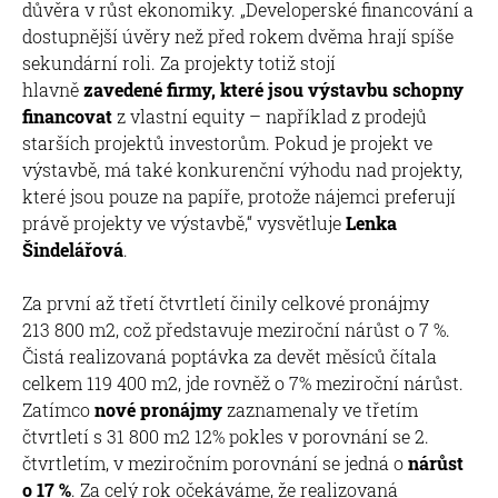
důvěra v růst ekonomiky. „Developerské financování a
dostupnější úvěry než před rokem dvěma hrají spíše
sekundární roli. Za projekty totiž stojí
hlavně
zavedené firmy, které jsou výstavbu schopny
financovat
z vlastní equity – například z prodejů
starších projektů investorům. Pokud je projekt ve
výstavbě, má také konkurenční výhodu nad projekty,
které jsou pouze na papíře, protože nájemci preferují
právě projekty ve výstavbě,“ vysvětluje
Lenka
Šindelářová
.
Za první až třetí čtvrtletí činily celkové pronájmy
213 800 m2, což představuje meziroční nárůst o 7 %.
Čistá realizovaná poptávka za devět měsíců čítala
celkem 119 400 m2, jde rovněž o 7% meziroční nárůst.
Zatímco
nové pronájmy
zaznamenaly ve třetím
čtvrtletí s 31 800 m2 12% pokles v porovnání se 2.
čtvrtletím, v meziročním porovnání se jedná o
nárůst
o 17 %
. Za celý rok očekáváme, že realizovaná