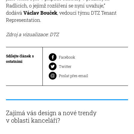
Radlicích, o jejímž rozšíření se nyní uvažuje,“
dodává
Václav Bouček
, vedoucí týmu DTZ Tenant
Representation.
Zdroj a vizualizace: DTZ
Sdílejte článek s
Facebook
ostatními
Twitter
Poslat přes email
Zajímá vás design a nové trendy
v oblasti kanceláří?