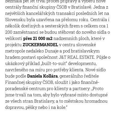
Bezmála pět let trval proces přípravy a výběru nové
centrály finanční skupiny ČSOB v Bratislavě. Jedna z
největších kancelářských transakcí posledních let na
Slovensku byla uzavřena na přelomu roku. Centrála i
několik dceřiných a sesterských firem s celkem cca 1
200 zaměstnanci se budou stěhovat do nového sídla o
velikosti
přes 21 000 m2
nadzemních ploch, které v
projektu
ZUCKERMANDEL
v centru slovenské
metropole nedaleko Dunaje a pod bratislavskym
hradem postaví společnost J&T REAL ESTATE. Půjde o
ukázkový příklad „built-to-suit“ developmentu,
navrženého na míru pro potřeby klienta. Nové sídlo
bude podle
Daniela Kollára
, generálního ředitele
Finančnej skupiny ČSOB, sloužit i jako finančně-
poradenské centrum pro klienty a partnery: „Proto
jsme trvali na tom, aby bylo vybrané místo dostupné
ze všech stran Bratislavy, a to městskou hromadnou
dopravou, pěšky nebo i na kole.“