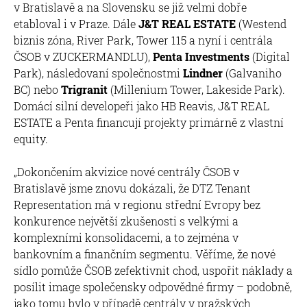
v Bratislavě a na Slovensku se již velmi dobře
etabloval i v Praze. Dále
J&T REAL ESTATE
(Westend
biznis zóna, River Park, Tower 115 a nyní i centrála
ČSOB v ZUCKERMANDLU),
Penta Investments
(Digital
Park), následovaní společnostmi
Lindner
(Galvaniho
BC) nebo
Trigranit
(Millenium Tower, Lakeside Park).
Domácí silní developeři jako HB Reavis, J&T REAL
ESTATE a Penta financují projekty primárně z vlastní
equity.
„Dokončením akvizice nové centrály ČSOB v
Bratislavě jsme znovu dokázali, že DTZ Tenant
Representation má v regionu střední Evropy bez
konkurence největší zkušenosti s velkými a
komplexními konsolidacemi, a to zejména v
bankovním a finančním segmentu. Věříme, že nové
sídlo pomůže ČSOB zefektivnit chod, uspořit náklady a
posílit image společensky odpovědné firmy – podobně,
jako tomu bylo v případě centrály v pražských