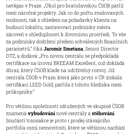
net4gas v Praze. „Úkol pro bratislavskou ČSOB patřil
mezi náročné projekty. Jak co do počtu zvažovaných
možností, tak s ohledem na požadavky klienta na
budoucí lokalitu, zastavovací podmínky města
zároveň s ohleduplností k životnímu prostředí. To vše
za podmínky dodržení předem schválených finančních
parametrů,“ říká
Jaromír Smetana
, Senior Director
DTZ, a dodává: „Pro novou centrálu se předpokládá
certifikace na úrovni BREEAM Excellent, což dokládá
důraz, který ČSOB klade na udržitelný rozvoj. Již
centrála ČSOB v Praze, která jako první v ČR získala
certifikaci LEED Gold, patřila z tohoto hlediska mezi
průkopníky.“
Pro většinu společností sdružených ve skupině ČSOB
znamená
vybudování
nové centrály a
stěhování
.
Součástí transakce je proto i prodej stávajícího
portfolia osmi nemovitostí, které se většinou nachází