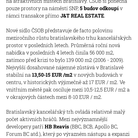
na atraktivních místech Bratislavy. ČSOB si ponechá
pouze prostory na náměstí SNP,
5 budov odkoupí
v
rámci transakce přímo
J&T REAL ESTATE
.
Nové sídlo ČSOB představuje de facto polovinu
meziročního růstu bratislavského trhu kancelářských
prostor v posledních letech. Průměrná roční nová
nabídka v posledních 4 letech činila 56 000 m2,
zatímco před krizí to bylo 139 000 m2 (2006 - 2009).
Nejvyšší dosahované nájemné zůstává v Bratislavě
stabilní na
13,50-15 EUR /m2
v nových budovách v
centru, v historických výjimečně až 17 EUR / m2. Ve
vnitřním městě pak osciluje mezi 10,5-12,5 EUR / m2 a
v okrajových částech mezi 8-10 EUR / m2.
Bratislavský kancelářský trh ovládá relativně malý
počet aktivních hráčů. Mezi nejvýznamnější
developery patří
HB Reavis
(BBC, BCB, Apollo BC,
Forum BC atd.), který po výrazném nástupu a expanzi