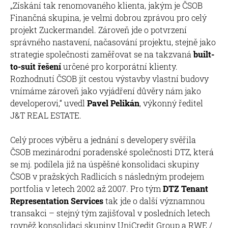
„Získání tak renomovaného klienta, jakým je ČSOB
Finančná skupina, je velmi dobrou zprávou pro celý
projekt Zuckermandel. Zároveň jde o potvrzení
správného nastavení, načasování projektu, stejně jako
strategie společnosti zaměřovat se na takzvaná
built-
to-suit řešení
určené pro korporátní klienty.
Rozhodnutí ČSOB jít cestou výstavby vlastní budovy
vnímáme zároveň jako vyjádření důvěry nám jako
developerovi,“ uvedl
Pavel Pelikán
, výkonný ředitel
J&T REAL ESTATE.
Celý proces výběru a jednání s developery svěřila
ČSOB mezinárodní poradenské společnosti DTZ, která
se mj. podílela již na úspěšné konsolidaci skupiny
ČSOB v pražských Radlicích s následným prodejem
portfolia v letech 2002 až 2007. Pro tým
DTZ Tenant
Representation Services
tak jde o další významnou
transakci – stejný tým zajišťoval v posledních letech
rovněž konsolidaci skupiny UniCredit Group a RWE /